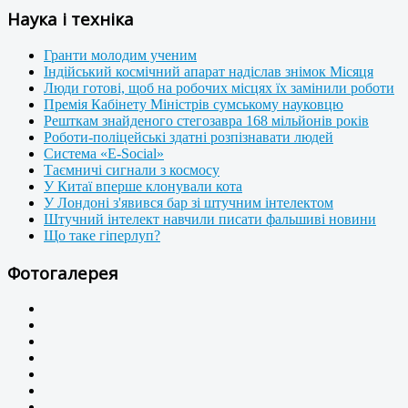
Наука і техніка
Гранти молодим ученим
Індійський космічний апарат надіслав знімок Місяця
Люди готові, щоб на робочих місцях їх замінили роботи
Премія Кабінету Міністрів сумському науковцю
Решткам знайденого стегозавра 168 мільйонів років
Роботи-поліцейські здатні розпізнавати людей
Система «E-Social»
Таємничі сигнали з космосу
У Китаї вперше клонували кота
У Лондоні з'явився бар зі штучним інтелектом
Штучний інтелект навчили писати фальшиві новини
Що таке гіперлуп?
Фотогалерея