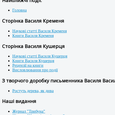
Найближчі події:
Головна
Сторінка Василя Кременя
Наукові статті Василя Кременя
Книги Василя Кременя
Сторінка Василя Кушерця
Наукові статті Василя Кушерця
Книги Василя Кушерця
Рецензії на книги
Висловлювання про події
З творчого доробку письменника Василя Васил
Ростуть дерева, як дива
Наші видання
Журнал "Трибуна"