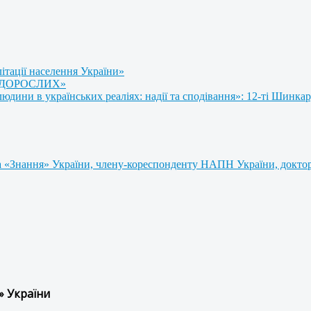
літації населення України»
 ДОРОСЛИХ»
ини в українських реаліях: надії та сподівання»: 12-ті Шинкар
 «Знання» України, члену-кореспонденту НАПН України, доктору
» України