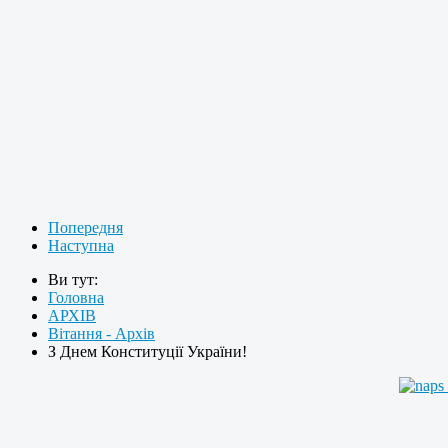
Попередня
Наступна
Ви тут:
Головна
АРХІВ
Вітання - Архів
З Днем Конституції України!