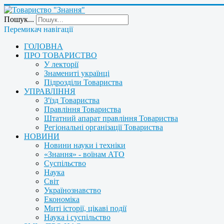
Пошук...
Перемикач навігації
ГОЛОВНА
ПРО ТОВАРИСТВО
У лекторії
Знамениті українці
Підрозділи Товариства
УПРАВЛІННЯ
З'їзд Товариства
Правління Товариства
Штатний апарат правління Товариства
Регіональні організації Товариства
НОВИНИ
Новини науки і техніки
«Знання» - воїнам АТО
Суспільство
Наука
Світ
Українознавство
Економіка
Миті історії, цікаві події
Наука і суспільство