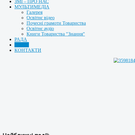
ЗМІ – ПРО НАС
МУЛЬТИМЕДІА
Галерея
Освітнє відео
Почесні грамоти Товариства
Освітнє аудіо
Книги Товариства "Знання"
РАДА
АРХІВ
КОНТАКТИ