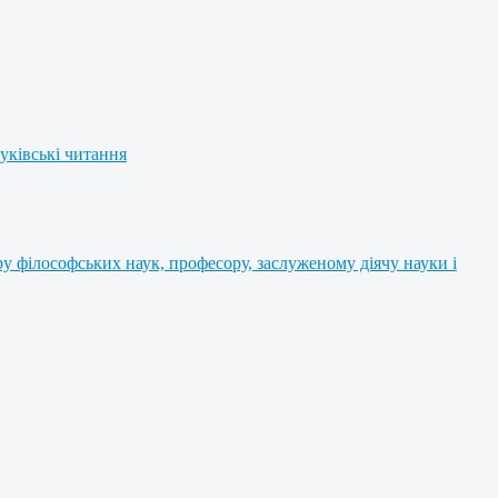
уківські читання
 філософських наук, професору, заслуженому діячу науки і