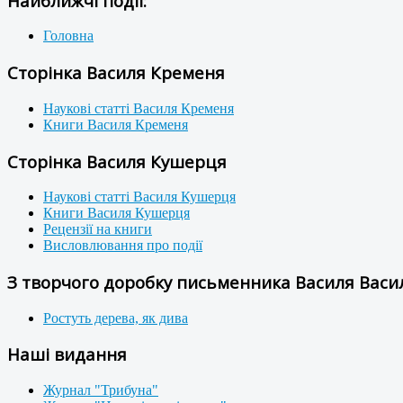
Найближчі події:
Головна
Сторінка Василя Кременя
Наукові статті Василя Кременя
Книги Василя Кременя
Сторінка Василя Кушерця
Наукові статті Василя Кушерця
Книги Василя Кушерця
Рецензії на книги
Висловлювання про події
З творчого доробку письменника Василя Васил
Ростуть дерева, як дива
Наші видання
Журнал "Трибуна"