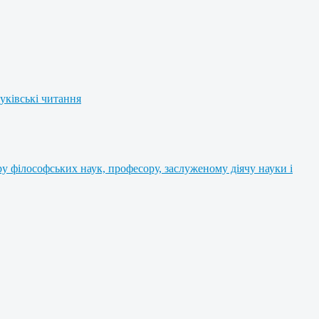
уківські читання
 філософських наук, професору, заслуженому діячу науки і