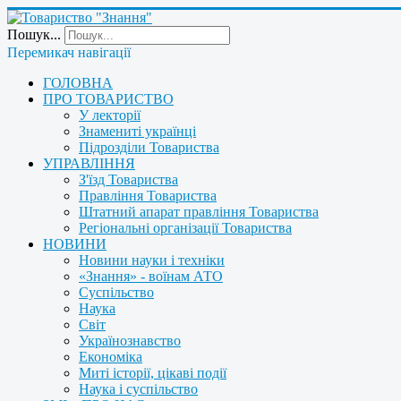
Пошук...
Перемикач навігації
ГОЛОВНА
ПРО ТОВАРИСТВО
У лекторії
Знамениті українці
Підрозділи Товариства
УПРАВЛІННЯ
З'їзд Товариства
Правління Товариства
Штатний апарат правління Товариства
Регіональні організації Товариства
НОВИНИ
Новини науки і техніки
«Знання» - воїнам АТО
Суспільство
Наука
Світ
Українознавство
Економіка
Миті історії, цікаві події
Наука і суспільство