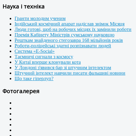
Наука і техніка
Гранти молодим ученим
Індійський космічний апарат надіслав знімок Місяця
Люди готові, щоб на робочих місцях їх замінили роботи
Премія Кабінету Міністрів сумському науковцю
Решткам знайденого стегозавра 168 мільйонів років
Роботи-поліцейські здатні розпізнавати людей
Система «E-Social»
Таємничі сигнали з космосу
У Китаї вперше клонували кота
У Лондоні з'явився бар зі штучним інтелектом
Штучний інтелект навчили писати фальшиві новини
Що таке гіперлуп?
Фотогалерея