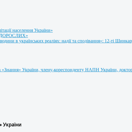
літації населення України»
 ДОРОСЛИХ»
ини в українських реаліях: надії та сподівання»: 12-ті Шинкар
 «Знання» України, члену-кореспонденту НАПН України, доктору
» України