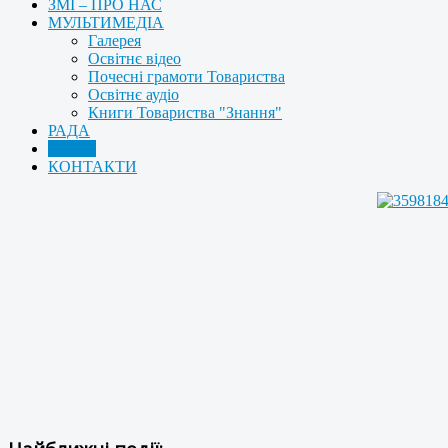
ЗМІ – ПРО НАС
МУЛЬТИМЕДІА
Галерея
Освітнє відео
Почесні грамоти Товариства
Освітнє аудіо
Книги Товариства "Знання"
РАДА
АРХІВ
КОНТАКТИ