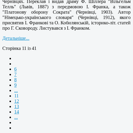
Чернівцях. Переклав і видав драму Ф. Шіллера "Вільгельм
Телль" (Львів, 1887) з передмовою І. Франка, а також
"Платонову оборону Сократа" (Чернівці, 1903). Автор
"Німецько-українського словаря" (Чернівці, 1912), якого
присвятив І. Франкові та О. Кобилянській, історико-літ. статей
про Г. Сковороду. Листувався з І. Франком.
Детальніше...
Сторінка 11 із 41
6
7
8
9
...
11
12
13
14
...