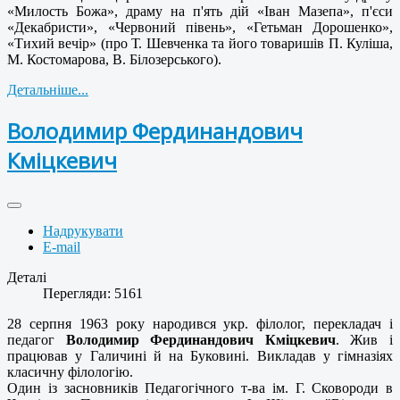
«Милость Божа», драму на п'ять дій «Іван Мазепа», п'єси
«Декабристи», «Червоний півень», «Гетьман Дорошенко»,
«Тихий вечір» (про Т. Шевченка та його товаришів П. Куліша,
М. Костомарова, В. Білозерського).
Детальніше...
Володимир Фердинандович
Кміцкевич
Надрукувати
E-mail
Деталі
Перегляди: 5161
28 серпня 1963 року народився укр. філолог, перекладач і
педагог
Володимир Фердинандович Кміцкевич
. Жив і
працював у Галичині й на Буковині. Викладав у гімназіях
класичну філологію.
Один із засновників Педагогічного т-ва ім. Г. Сковороди в