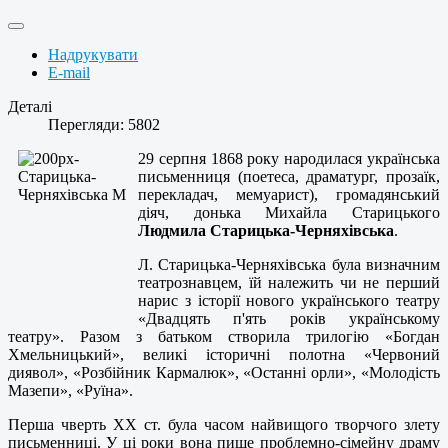
Надрукувати
E-mail
Деталі
Перегляди: 5802
29 серпня 1868 року народилася українська
письменниця (поетеса, драматург, прозаїк,
перекладач, мемуарист), громадянський
діяч, донька Михайла Старицького
Людмила Старицька-Черняхівська
.
Л. Старицька-Черняхівська була визначним
театрознавцем, їй належить чи не перший
нарис з історії нового українського театру
«Двадцять п'ять років українському
театру». Разом з батьком створила трилогію «Богдан
Хмельницький», великі історичні полотна «Червоний
диявол», «Розбійник Кармалюк», «Останні орли», «Молодість
Мазепи», «Руїна».
Перша чверть XX ст. була часом найвищого творчого злету
письменниці. У ці роки вона пише проблемно-сімейну драму