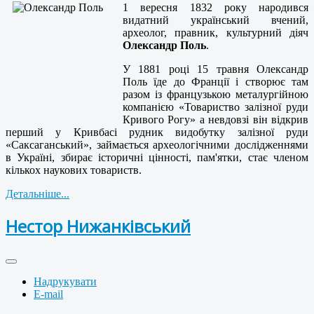
1 вересня 1832 року народився
видатний український вчений,
археолог, правник, культурний діяч
Олександр Поль
.
У 1881 році 15 травня Олександр
Поль їде до Франції і створює там
разом із французькою металургійною
компанією «Товариство залізної руди
Кривого Рогу» а невдовзі він відкрив
перший у Кривбасі рудник видобутку залізної руди
«Саксаганський», займається археологічними дослідженнями
в Україні, збирає історичні цінності, пам'ятки, стає членом
кількох наукових товариств.
Детальніше...
Нестор Нижанківський
Надрукувати
E-mail