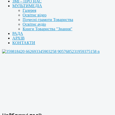
ЗМІ – ПРО НАС
МУЛЬТИМЕДІА
Галерея
Освітнє відео
Почесні грамоти Товариства
Освітнє аудіо
Книги Товариства "Знання"
РАДА
АРХІВ
КОНТАКТИ