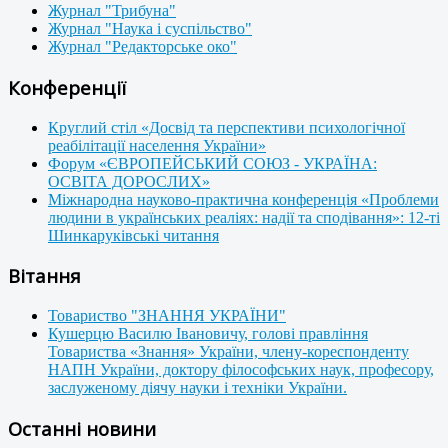
Журнал "Трибуна"
Журнал "Наука і суспільство"
Журнал "Редакторське око"
Конференції
Круглий стіл «Досвід та перспективи психологічної
реабілітації населення України»
Форум «ЄВРОПЕЙСЬКИЙ СОЮЗ - УКРАЇНА:
ОСВІТА ДОРОСЛИХ»
Міжнародна науково-практична конференція «Проблеми
людини в українських реаліях: надії та сподівання»: 12-ті
Шинкаруківські читання
Вітання
Товариство "ЗНАННЯ УКРАЇНИ"
Кушерцю Василю Івановичу, голові правління
Товариства «Знання» України, члену-кореспонденту
НАПН України, доктору філософських наук, професору,
заслуженому діячу науки і техніки України.
Останні новини