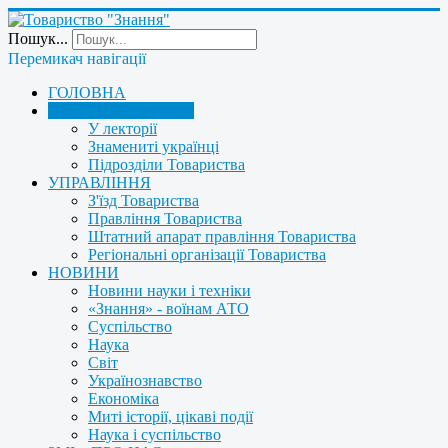
Пошук...
Перемикач навігації
ГОЛОВНА
ПРО ТОВАРИСТВО
У лекторії
Знамениті українці
Підрозділи Товариства
УПРАВЛІННЯ
З'їзд Товариства
Правління Товариства
Штатний апарат правління Товариства
Регіональні організації Товариства
НОВИНИ
Новини науки і техніки
«Знання» - воїнам АТО
Суспільство
Наука
Світ
Українознавство
Економіка
Миті історії, цікаві події
Наука і суспільство