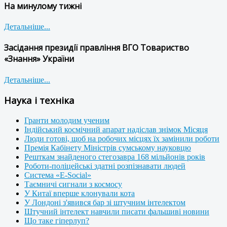
На минулому тижні
Детальніше...
Засідання президії правління ВГО Товариство
«Знання» України
Детальніше...
Наука і техніка
Гранти молодим ученим
Індійський космічний апарат надіслав знімок Місяця
Люди готові, щоб на робочих місцях їх замінили роботи
Премія Кабінету Міністрів сумському науковцю
Решткам знайденого стегозавра 168 мільйонів років
Роботи-поліцейські здатні розпізнавати людей
Система «E-Social»
Таємничі сигнали з космосу
У Китаї вперше клонували кота
У Лондоні з'явився бар зі штучним інтелектом
Штучний інтелект навчили писати фальшиві новини
Що таке гіперлуп?