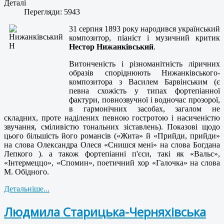
Деталі
Перегляди: 5943
31 серпня 1893 року народився український
композитор, піаніст і музичний критик
Нестор Нижанківський
.
Витонченість і різноманітність ліричних
образів споріднюють Нижанківського-
композитора з Василем Барвінським (є
певна схожість у типах фортепіанної
фактури, повнозвучної і водночас прозорої,
в гармонічних засобах, загалом не
складних, проте наділених певною гостротою і насиченістю
звучання, сміливістю тональних зіставлень). Показові щодо
цього більшість його романсів («Жита» й «Прийди, прийди»
на слова Олександра Олеся «Снишся мені» на слова Богдана
Лепкого ). а також фортепіанні п'єси, такі як «Вальс»,
«Інтермеццо», «Спомин», поетичний хор «Галочка» на слова
М. Обідного.
Детальніше...
Людмила Старицька-Черняхівська