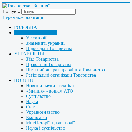
Пошук...
Перемикач навігації
ГОЛОВНА
ПРО ТОВАРИСТВО
У лекторії
Знамениті українці
Підрозділи Товариства
УПРАВЛІННЯ
З'їзд Товариства
Правління Товариства
Штатний апарат правління Товариства
Регіональні організації Товариства
НОВИНИ
Новини науки і техніки
«Знання» - воїнам АТО
Суспільство
Наука
Світ
Українознавство
Економіка
Миті історії, цікаві події
Наука і суспільство