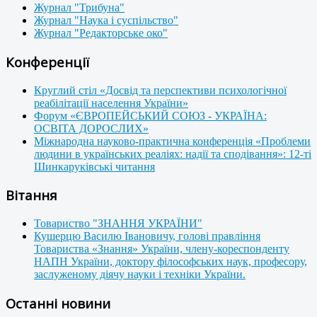
Журнал "Трибуна"
Журнал "Наука і суспільство"
Журнал "Редакторське око"
Конференції
Круглий стіл «Досвід та перспективи психологічної
реабілітації населення України»
Форум «ЄВРОПЕЙСЬКИЙ СОЮЗ - УКРАЇНА:
ОСВІТА ДОРОСЛИХ»
Міжнародна науково-практична конференція «Проблеми
людини в українських реаліях: надії та сподівання»: 12-ті
Шинкаруківські читання
Вітання
Товариство "ЗНАННЯ УКРАЇНИ"
Кушерцю Василю Івановичу, голові правління
Товариства «Знання» України, члену-кореспонденту
НАПН України, доктору філософських наук, професору,
заслуженому діячу науки і техніки України.
Останні новини