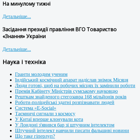
На минулому тижні
Детальніше...
Засідання президії правління ВГО Товариство
«Знання» України
Детальніше...
Наука і техніка
Гранти молодим ученим
Індійський космічний апарат надіслав знімок Місяця
Люди готові, щоб на робочих місцях їх замінили роботи
Премія Кабінету Міністрів сумському науковцю
Решткам знайденого стегозавра 168 мільйонів років
Роботи-поліцейські здатні розпізнавати людей
Система «E-Social»
Таємничі сигнали з космосу
У Китаї вперше клонували кота
У Лондоні з'явився бар зі штучним інтелектом
Штучний інтелект навчили писати фальшиві новини
Що таке гіперлуп?