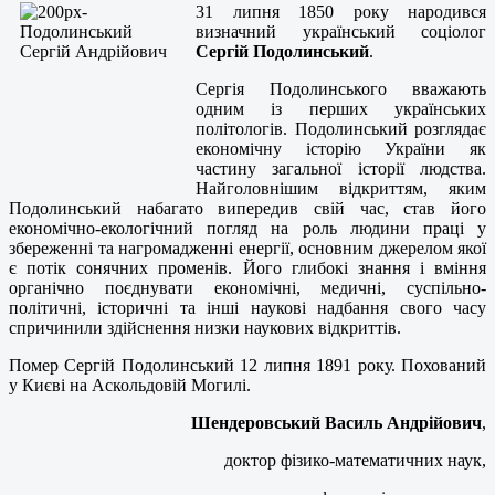
31 липня 1850 року народився
визначний український соціолог
Сергій Подолинський
.
Сергія Подолинського вважають
одним із перших українських
політологів. Подолинський розглядає
економічну історію України як
частину загальної історії людства.
Найголовнішим відкриттям, яким
Подолинський набагато випередив свій час, став його
економічно-екологічний погляд на роль людини праці у
збереженні та нагромадженні енергії, основним джерелом якої
є потік сонячних променів. Його глибокі знання і вміння
органічно поєднувати економічні, медичні, суспільно-
політичні, історичні та інші наукові надбання свого часу
спричинили здійснення низки наукових відкриттів.
Помер Сергій Подолинський 12 липня 1891 року. Похований
у Києві на Аскольдовій Могилі.
Шендеровський Василь Андрійович
,
доктор фізико-математичних наук,