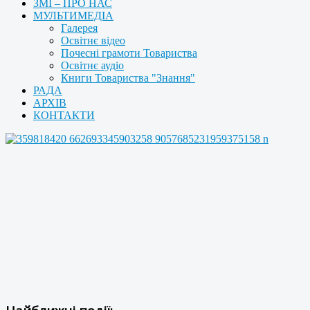
ЗМІ – ПРО НАС
МУЛЬТИМЕДІА
Галерея
Освітнє відео
Почесні грамоти Товариства
Освітнє аудіо
Книги Товариства "Знання"
РАДА
АРХІВ
КОНТАКТИ