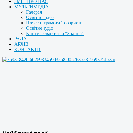
ЗМІ – ПРО НАС
МУЛЬТИМЕДІА
Галерея
Освітнє відео
Почесні грамоти Товариства
Освітнє аудіо
Книги Товариства "Знання"
РАДА
АРХІВ
КОНТАКТИ