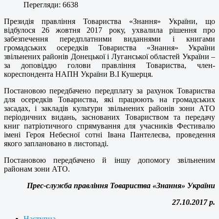
Перегляди: 6638
Президія правління Товариства «Знання» України, що
відбулося 26 жовтня 2017 року, ухвалила рішення про
забезпечення передплатними виданнями і книгами
громадських осередків Товариства «Знання» України
звільнених районів Донецької і Луганської областей України –
за доповіддю голови правління Товариства, член-
кореспондента НАПН України В.І Кушерця.
Постановою передбачено передплату за рахунок Товариства
для осередків Товариства, які працюють на громадських
засадах, і закладів культури звільнених районів зони АТО
періодичних видань, заснованих Товариством та передачу
книг патріотичного спрямування для учасників Фестивалю
імені Героя Небесної сотні Івана Пантелеєва, проведення
якого заплановано в листопаді.
Постановою передбачено й іншу допомогу звільненим
районам зони АТО.
Прес-служба правління Товариства «Знання» України
27.10.2017 р.
Наступна