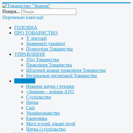
Пошук...
Перемикач навігації
ГОЛОВНА
ПРО ТОВАРИСТВО
У лекторії
Знамениті українці
Підрозділи Товариства
УПРАВЛІННЯ
З'їзд Товариства
Правління Товариства
Штатний апарат правління Товариства
Регіональні організації Товариства
НОВИНИ
Новини науки і техніки
«Знання» - воїнам АТО
Суспільство
Наука
Світ
Українознавство
Економіка
Миті історії, цікаві події
Наука і суспільство