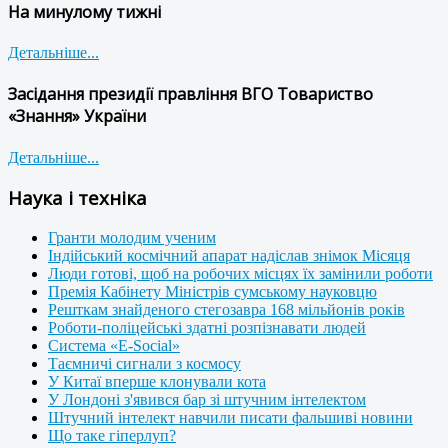
На минулому тижні
Детальніше...
Засідання президії правління ВГО Товариство
«Знання» України
Детальніше...
Наука і техніка
Гранти молодим ученим
Індійський космічний апарат надіслав знімок Місяця
Люди готові, щоб на робочих місцях їх замінили роботи
Премія Кабінету Міністрів сумському науковцю
Решткам знайденого стегозавра 168 мільйонів років
Роботи-поліцейські здатні розпізнавати людей
Система «E-Social»
Таємничі сигнали з космосу
У Китаї вперше клонували кота
У Лондоні з'явився бар зі штучним інтелектом
Штучний інтелект навчили писати фальшиві новини
Що таке гіперлуп?