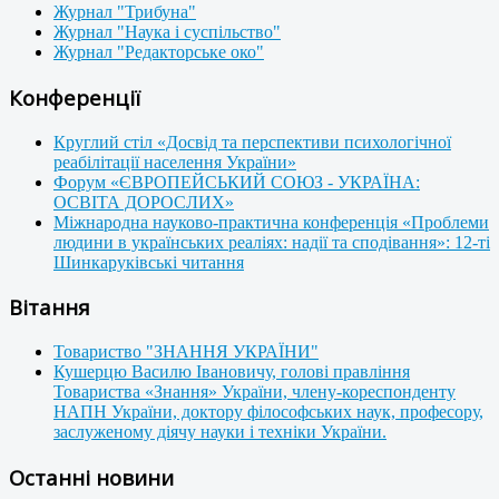
Журнал "Трибуна"
Журнал "Наука і суспільство"
Журнал "Редакторське око"
Конференції
Круглий стіл «Досвід та перспективи психологічної
реабілітації населення України»
Форум «ЄВРОПЕЙСЬКИЙ СОЮЗ - УКРАЇНА:
ОСВІТА ДОРОСЛИХ»
Міжнародна науково-практична конференція «Проблеми
людини в українських реаліях: надії та сподівання»: 12-ті
Шинкаруківські читання
Вітання
Товариство "ЗНАННЯ УКРАЇНИ"
Кушерцю Василю Івановичу, голові правління
Товариства «Знання» України, члену-кореспонденту
НАПН України, доктору філософських наук, професору,
заслуженому діячу науки і техніки України.
Останні новини