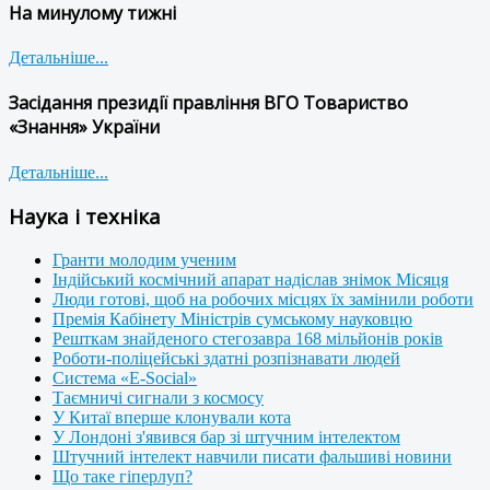
На минулому тижні
Детальніше...
Засідання президії правління ВГО Товариство
«Знання» України
Детальніше...
Наука і техніка
Гранти молодим ученим
Індійський космічний апарат надіслав знімок Місяця
Люди готові, щоб на робочих місцях їх замінили роботи
Премія Кабінету Міністрів сумському науковцю
Решткам знайденого стегозавра 168 мільйонів років
Роботи-поліцейські здатні розпізнавати людей
Система «E-Social»
Таємничі сигнали з космосу
У Китаї вперше клонували кота
У Лондоні з'явився бар зі штучним інтелектом
Штучний інтелект навчили писати фальшиві новини
Що таке гіперлуп?