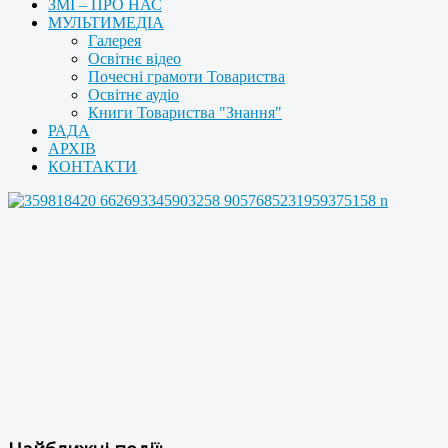
ЗМІ – ПРО НАС
МУЛЬТИМЕДІА
Галерея
Освітнє відео
Почесні грамоти Товариства
Освітнє аудіо
Книги Товариства "Знання"
РАДА
АРХІВ
КОНТАКТИ