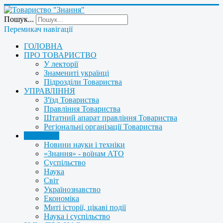
Пошук...
Перемикач навігації
ГОЛОВНА
ПРО ТОВАРИСТВО
У лекторії
Знамениті українці
Підрозділи Товариства
УПРАВЛІННЯ
З'їзд Товариства
Правління Товариства
Штатний апарат правління Товариства
Регіональні організації Товариства
НОВИНИ
Новини науки і техніки
«Знання» - воїнам АТО
Суспільство
Наука
Світ
Українознавство
Економіка
Миті історії, цікаві події
Наука і суспільство