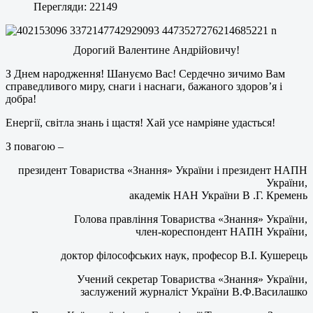
Перегляди: 22149
Дорогий Валентине Андрійовичу!
З Днем народження! Шануємо Вас!
Сердечно зичимо Вам
справедливого миру, снаги і наснаги, бажаного здоров’я і
добра!
Енергії, світла знань і щастя! Хай усе намріяне удасться!
З повагою –
президент Товариства «Знання» України і президент НАПН
України,
академік НАН України В .Г. Кремень
Голова правління Товариства «Знання» України,
член-кореcпондент НАПН України,
доктор філософських наук, професор В.І. Кушерець
Учений секретар Товариства «Знання» України,
заслужений журналіст України В.Ф.Василашко