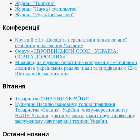
Журнал "Трибуна"
Журнал "Наука і суспільство"
Журнал "Редакторське око"
Конференції
Круглий стіл «Досвід та перспективи психологічної
реабілітації населення України»
Форум «ЄВРОПЕЙСЬКИЙ СОЮЗ - УКРАЇНА:
ОСВІТА ДОРОСЛИХ»
Міжнародна науково-практична конференція «Проблеми
людини в українських реаліях: надії та сподівання»: 12-ті
Шинкаруківські читання
Вітання
Товариство "ЗНАННЯ УКРАЇНИ"
Кушерцю Василю Івановичу, голові правління
Товариства «Знання» України, члену-кореспонденту
НАПН України, доктору філософських наук, професору,
заслуженому діячу науки і техніки України.
Останні новини