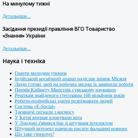
На минулому тижні
Детальніше...
Засідання президії правління ВГО Товариство
«Знання» України
Детальніше...
Наука і техніка
Гранти молодим ученим
Індійський космічний апарат надіслав знімок Місяця
Люди готові, щоб на робочих місцях їх замінили роботи
Премія Кабінету Міністрів сумському науковцю
Решткам знайденого стегозавра 168 мільйонів років
Роботи-поліцейські здатні розпізнавати людей
Система «E-Social»
Таємничі сигнали з космосу
У Китаї вперше клонували кота
У Лондоні з'явився бар зі штучним інтелектом
Штучний інтелект навчили писати фальшиві новини
Що таке гіперлуп?