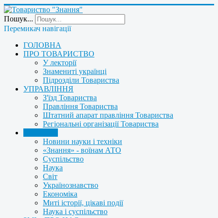
Пошук...
Перемикач навігації
ГОЛОВНА
ПРО ТОВАРИСТВО
У лекторії
Знамениті українці
Підрозділи Товариства
УПРАВЛІННЯ
З'їзд Товариства
Правління Товариства
Штатний апарат правління Товариства
Регіональні організації Товариства
НОВИНИ
Новини науки і техніки
«Знання» - воїнам АТО
Суспільство
Наука
Світ
Українознавство
Економіка
Миті історії, цікаві події
Наука і суспільство