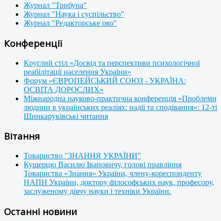
Журнал "Трибуна"
Журнал "Наука і суспільство"
Журнал "Редакторське око"
Конференції
Круглий стіл «Досвід та перспективи психологічної
реабілітації населення України»
Форум «ЄВРОПЕЙСЬКИЙ СОЮЗ - УКРАЇНА:
ОСВІТА ДОРОСЛИХ»
Міжнародна науково-практична конференція «Проблеми
людини в українських реаліях: надії та сподівання»: 12-ті
Шинкаруківські читання
Вітання
Товариство "ЗНАННЯ УКРАЇНИ"
Кушерцю Василю Івановичу, голові правління
Товариства «Знання» України, члену-кореспонденту
НАПН України, доктору філософських наук, професору,
заслуженому діячу науки і техніки України.
Останні новини