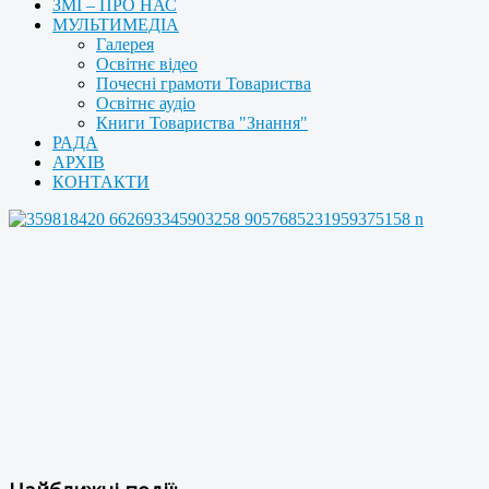
ЗМІ – ПРО НАС
МУЛЬТИМЕДІА
Галерея
Освітнє відео
Почесні грамоти Товариства
Освітнє аудіо
Книги Товариства "Знання"
РАДА
АРХІВ
КОНТАКТИ