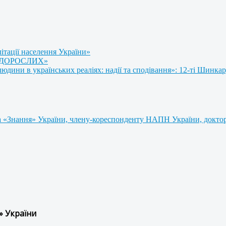
літації населення України»
 ДОРОСЛИХ»
ини в українських реаліях: надії та сподівання»: 12-ті Шинкар
 «Знання» України, члену-кореспонденту НАПН України, доктору
» України