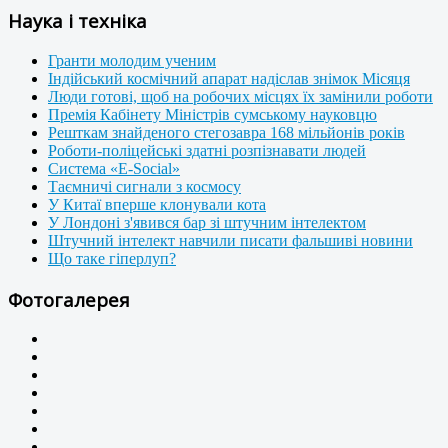
Наука і техніка
Гранти молодим ученим
Індійський космічний апарат надіслав знімок Місяця
Люди готові, щоб на робочих місцях їх замінили роботи
Премія Кабінету Міністрів сумському науковцю
Решткам знайденого стегозавра 168 мільйонів років
Роботи-поліцейські здатні розпізнавати людей
Система «E-Social»
Таємничі сигнали з космосу
У Китаї вперше клонували кота
У Лондоні з'явився бар зі штучним інтелектом
Штучний інтелект навчили писати фальшиві новини
Що таке гіперлуп?
Фотогалерея