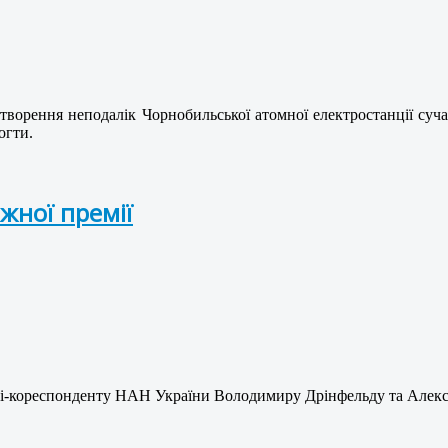
ворення неподалік Чорнобильської атомної електростанції сучас
огти.
жної премії
і-кореспонденту НАН України Володимиру Дрінфельду та Алексан