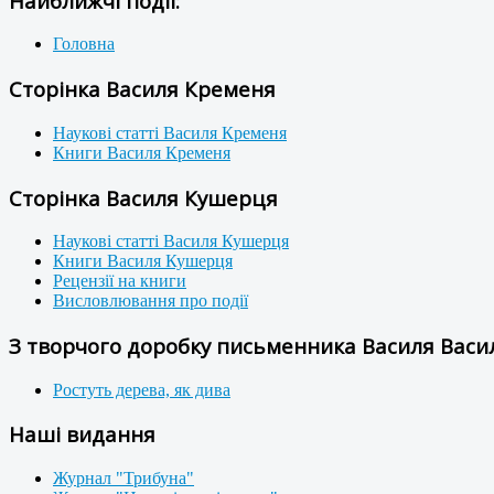
Найближчі події:
Головна
Сторінка Василя Кременя
Наукові статті Василя Кременя
Книги Василя Кременя
Сторінка Василя Кушерця
Наукові статті Василя Кушерця
Книги Василя Кушерця
Рецензії на книги
Висловлювання про події
З творчого доробку письменника Василя Васил
Ростуть дерева, як дива
Наші видання
Журнал "Трибуна"