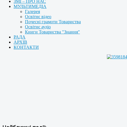
ЗМІ – ПРО НАС
МУЛЬТИМЕДІА
Галерея
Освітнє відео
Почесні грамоти Товариства
Освітнє аудіо
Книги Товариства "Знання"
РАДА
АРХІВ
КОНТАКТИ