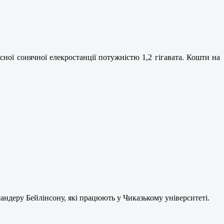
ної сонячної елекростанції потужністю 1,2 гігавата. Кошти на
деру Бейлінсону, які працюють у Чиказькому університеті.