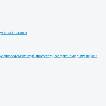
уківські читання
 філософських наук, професору, заслуженому діячу науки і