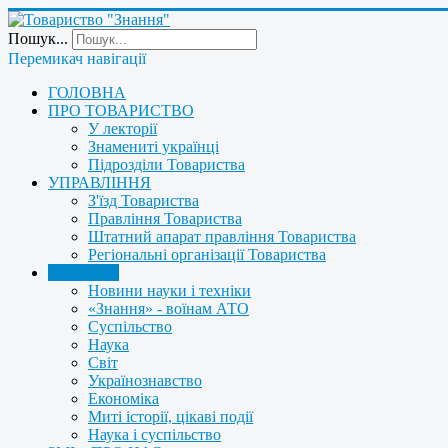
Пошук...
Перемикач навігації
ГОЛОВНА
ПРО ТОВАРИСТВО
У лекторії
Знамениті українці
Підрозділи Товариства
УПРАВЛІННЯ
З'їзд Товариства
Правління Товариства
Штатний апарат правління Товариства
Регіональні організації Товариства
НОВИНИ
Новини науки і техніки
«Знання» - воїнам АТО
Суспільство
Наука
Світ
Українознавство
Економіка
Миті історії, цікаві події
Наука і суспільство