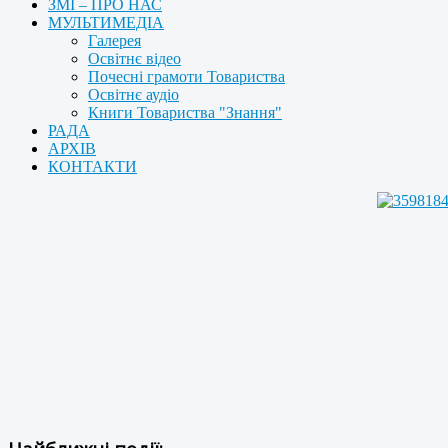
ЗМІ – ПРО НАС
МУЛЬТИМЕДІА
Галерея
Освітнє відео
Почесні грамоти Товариства
Освітнє аудіо
Книги Товариства "Знання"
РАДА
АРХІВ
КОНТАКТИ