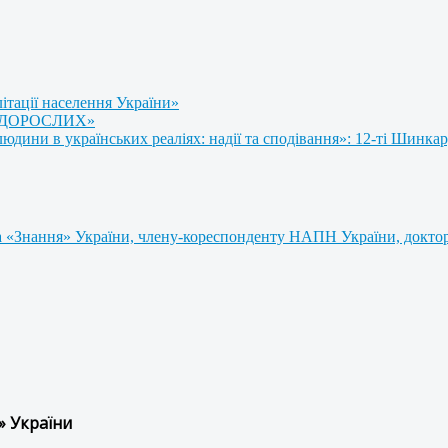
літації населення України»
 ДОРОСЛИХ»
ини в українських реаліях: надії та сподівання»: 12-ті Шинкар
 «Знання» України, члену-кореспонденту НАПН України, доктору
» України