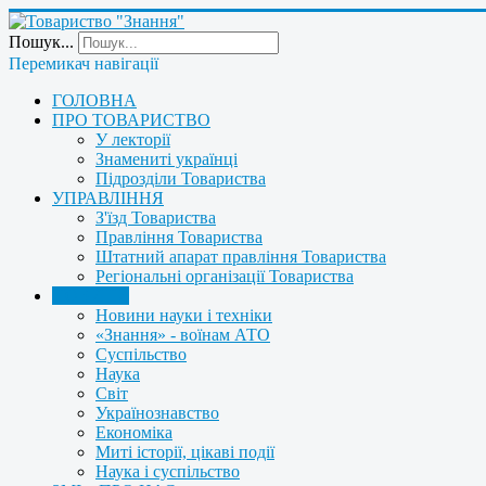
Пошук...
Перемикач навігації
ГОЛОВНА
ПРО ТОВАРИСТВО
У лекторії
Знамениті українці
Підрозділи Товариства
УПРАВЛІННЯ
З'їзд Товариства
Правління Товариства
Штатний апарат правління Товариства
Регіональні організації Товариства
НОВИНИ
Новини науки і техніки
«Знання» - воїнам АТО
Суспільство
Наука
Світ
Українознавство
Економіка
Миті історії, цікаві події
Наука і суспільство