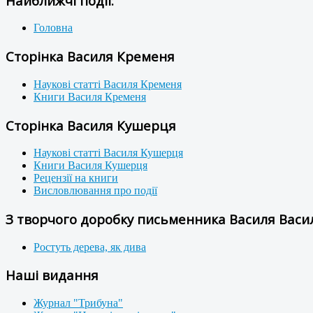
Найближчі події:
Головна
Сторінка Василя Кременя
Наукові статті Василя Кременя
Книги Василя Кременя
Сторінка Василя Кушерця
Наукові статті Василя Кушерця
Книги Василя Кушерця
Рецензії на книги
Висловлювання про події
З творчого доробку письменника Василя Васил
Ростуть дерева, як дива
Наші видання
Журнал "Трибуна"