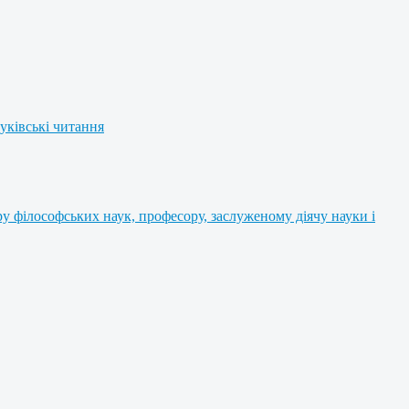
уківські читання
 філософських наук, професору, заслуженому діячу науки і