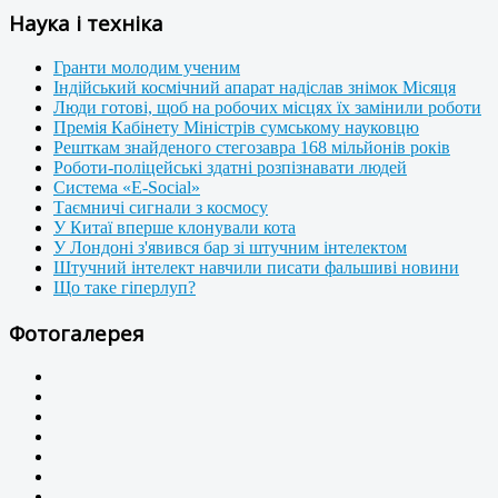
Наука і техніка
Гранти молодим ученим
Індійський космічний апарат надіслав знімок Місяця
Люди готові, щоб на робочих місцях їх замінили роботи
Премія Кабінету Міністрів сумському науковцю
Решткам знайденого стегозавра 168 мільйонів років
Роботи-поліцейські здатні розпізнавати людей
Система «E-Social»
Таємничі сигнали з космосу
У Китаї вперше клонували кота
У Лондоні з'явився бар зі штучним інтелектом
Штучний інтелект навчили писати фальшиві новини
Що таке гіперлуп?
Фотогалерея