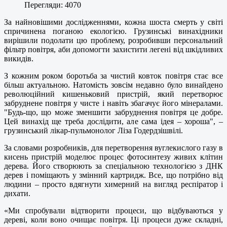
Перегляди: 4070
За найновішими дослідженнями, кожна шоста смерть у світі
спричинена поганою екологією. Грузинські винахідники
вирішили подолати цю проблему, розробивши персональний
фільтр повітря, аби допомогти захистити легені від шкідливих
викидів.
З кожним роком боротьба за чистий ковток повітря стає все
більш актуальною. Натомість зовсім недавно було винайдено
революційний кишеньковий пристрій, який перетворює
забруднене повітря у чисте і навіть збагачує його мінералами.
"Будь-що, що може зменшити забруднення повітря це добре.
Цей винахід ще треба дослідити, але сама ідея – хороша", –
грузинський лікар-пульмонолог Ліза Годердзішвілі.
За словами розробників, для перетворення вуглекислого газу в
кисень пристрій моделює процес фотосинтезу живих клітин
дерева. Його створюють за спеціальною технологією з ДНК
дерев і поміщають у змінний картридж. Все, що потрібно від
людини – просто вдягнути химерний на вигляд респіратор і
дихати.
«Ми спробували відтворити процеси, що відбуваються у
дереві, коли воно очищає повітря. Ці процеси дуже складні,