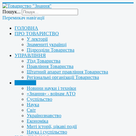
Пошук...
Перемикач навігації
ГОЛОВНА
ПРО ТОВАРИСТВО
У лекторії
Знамениті українці
Підрозділи Товариства
УПРАВЛІННЯ
З'їзд Товариства
Правління Товариства
Штатний апарат правління Товариства
Регіональні організації Товариства
НОВИНИ
Новини науки і техніки
«Знання» - воїнам АТО
Суспільство
Наука
Світ
Українознавство
Економіка
Миті історії, цікаві події
Наука і суспільство