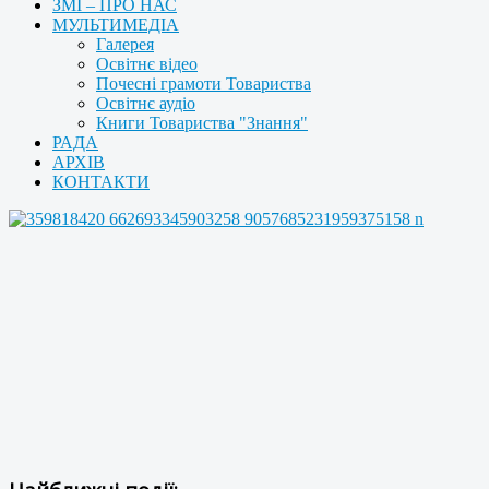
ЗМІ – ПРО НАС
МУЛЬТИМЕДІА
Галерея
Освітнє відео
Почесні грамоти Товариства
Освітнє аудіо
Книги Товариства "Знання"
РАДА
АРХІВ
КОНТАКТИ