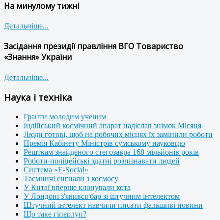
На минулому тижні
Детальніше...
Засідання президії правління ВГО Товариство
«Знання» України
Детальніше...
Наука і техніка
Гранти молодим ученим
Індійський космічний апарат надіслав знімок Місяця
Люди готові, щоб на робочих місцях їх замінили роботи
Премія Кабінету Міністрів сумському науковцю
Решткам знайденого стегозавра 168 мільйонів років
Роботи-поліцейські здатні розпізнавати людей
Система «E-Social»
Таємничі сигнали з космосу
У Китаї вперше клонували кота
У Лондоні з'явився бар зі штучним інтелектом
Штучний інтелект навчили писати фальшиві новини
Що таке гіперлуп?