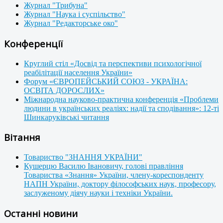
Журнал "Трибуна"
Журнал "Наука і суспільство"
Журнал "Редакторське око"
Конференції
Круглий стіл «Досвід та перспективи психологічної
реабілітації населення України»
Форум «ЄВРОПЕЙСЬКИЙ СОЮЗ - УКРАЇНА:
ОСВІТА ДОРОСЛИХ»
Міжнародна науково-практична конференція «Проблеми
людини в українських реаліях: надії та сподівання»: 12-ті
Шинкаруківські читання
Вітання
Товариство "ЗНАННЯ УКРАЇНИ"
Кушерцю Василю Івановичу, голові правління
Товариства «Знання» України, члену-кореспонденту
НАПН України, доктору філософських наук, професору,
заслуженому діячу науки і техніки України.
Останні новини