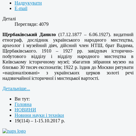
Надрукувати
E-mail
Деталі
Перегляди: 4079
Щербаківський Данило
(17.12.1877 – 6.06.1927). видатний
етнограф, дослідник українського народного мистецтва,
археолог і музейний діяч, дійсний член НТШ, брат Вадима,
Щербаківського. 1910 – 1927 рр. завідувач історично-
побутового відділу і відділу народного мистецтва в
Київському історичному музеї; збагатив зібрання музею на
близько 30 тисяч експонатів; 1922 р. їздив до Москви рятувати
«націоналізовані» з українських церков золоті речі
надзвичайної історичної і мистецької вартості.
Детальніше...
Ви тут:
Головна
НОВИНИ
Новини науки і техніки
19(114) – 1-15.10.2017 р.