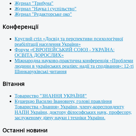
Журнал "Трибуна"
Журнал "Наука і суспільство"
Журнал "Редакторське око"
Конференції
Круглий стіл «Досвід та перспективи психологічної
реабілітації населення України»
Форум «ЄВРОПЕЙСЬКИЙ СОЮЗ - УКРАЇНА:
ОСВІТА ДОРОСЛИХ»
Міжнародна науково-практична конференція «Проблеми
людини в українських реаліях: надії та сподівання»: 12-ті
Шинкаруківські читання
Вітання
Товариство "ЗНАННЯ УКРАЇНИ"
Кушерцю Василю Івановичу, голові правління
Товариства «Знання» України, члену-кореспонденту
НАПН України, доктору філософських наук, професору,
заслуженому діячу науки і техніки України.
Останні новини