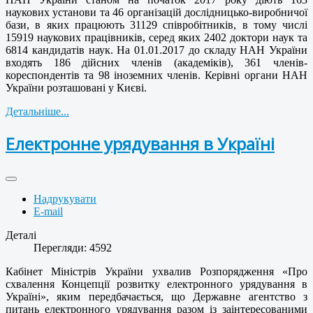
наукових установи та 46 організацій дослідницько-виробничої
бази, в яких працюють 31129 співробітників, в тому числі
15919 наукових працівників, серед яких 2402 доктори наук та
6814 кандидатів наук. На 01.01.2017 до складу НАН України
входять 186 дійсних членів (академіків), 361 членів-
кореспондентів та 98 іноземних членів. Керівні органи НАН
України розташовані у Києві.
Детальніше...
Електронне урядування в Україні
Надрукувати
E-mail
Деталі
Перегляди: 4592
Кабінет Міністрів України ухвалив Розпорядження «Про
схвалення Концепції розвитку електронного урядування в
Україні», яким передбачається, що Державне агентство з
питань електронного урядування разом із заінтересованими