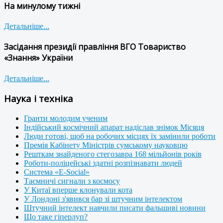
На минулому тижні
Детальніше...
Засідання президії правління ВГО Товариство
«Знання» України
Детальніше...
Наука і техніка
Гранти молодим ученим
Індійський космічний апарат надіслав знімок Місяця
Люди готові, щоб на робочих місцях їх замінили роботи
Премія Кабінету Міністрів сумському науковцю
Решткам знайденого стегозавра 168 мільйонів років
Роботи-поліцейські здатні розпізнавати людей
Система «E-Social»
Таємничі сигнали з космосу
У Китаї вперше клонували кота
У Лондоні з'явився бар зі штучним інтелектом
Штучний інтелект навчили писати фальшиві новини
Що таке гіперлуп?