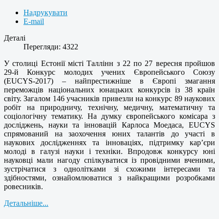
Надрукувати
E-mail
Деталі
Перегляди: 4322
У столиці Естонії місті Таллінн з 22 по 27 вересня пройшов
29-й Конкурс молодих учених Європейського Союзу
(EUCYS-2017) – найпрестижніше в Європі змагання
переможців національних юнацьких конкурсів із 38 країн
світу. Загалом 146 учасників привезли на конкурс 89 наукових
робіт на природничу, технічну, медичну, математичну та
соціологічну тематику. На думку європейського комісара з
досліджень, науки та інновацій Карлоса Моедаса, EUCYS
спрямований на заохочення юних талантів до участі в
наукових дослідженнях та інноваціях, підтримку кар’єри
молоді в галузі науки і техніки. Впродовж конкурсу юні
науковці мали нагоду спілкуватися із провідними вченими,
зустрічатися з однолітками зі схожими інтересами та
здібностями, ознайомлюватися з найкращими розробками
ровесників.
Детальніше...