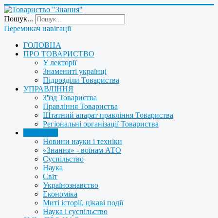
Пошук...
Перемикач навігації
ГОЛОВНА
ПРО ТОВАРИСТВО
У лекторії
Знамениті українці
Підрозділи Товариства
УПРАВЛІННЯ
З'їзд Товариства
Правління Товариства
Штатний апарат правління Товариства
Регіональні організації Товариства
НОВИНИ
Новини науки і техніки
«Знання» - воїнам АТО
Суспільство
Наука
Світ
Українознавство
Економіка
Миті історії, цікаві події
Наука і суспільство