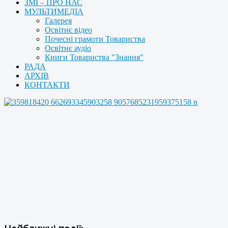
ЗМІ – ПРО НАС
МУЛЬТИМЕДІА
Галерея
Освітнє відео
Почесні грамоти Товариства
Освітнє аудіо
Книги Товариства "Знання"
РАДА
АРХІВ
КОНТАКТИ