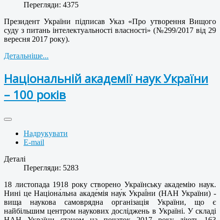
Перегляди: 4375
Президент України підписав Указ «Про утворення Вищого
суду з питань інтелектуальності власності» (№299/2017 від 29
вересня 2017 року).
Детальніше...
Національній академії наук України
– 100 років
Надрукувати
E-mail
Деталі
Перегляди: 5283
18 листопада 1918 року створено Українську академію наук.
Нині це Націона́льна акаде́мія нау́к Украї́ни (НАН України) -
вища наукова самоврядна організація України, що є
найбільшим центром наукових досліджень в Україні. У складі
НАН України станом на початок 2017 року діють 163