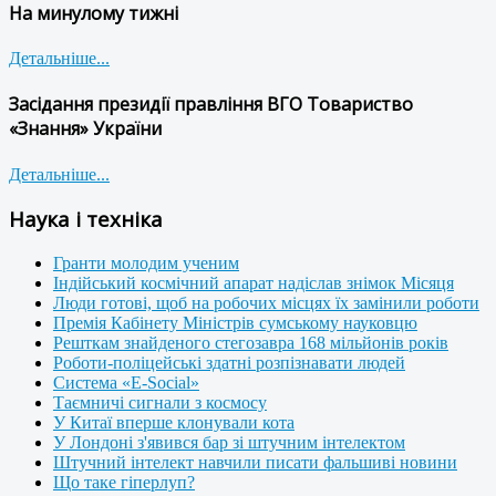
На минулому тижні
Детальніше...
Засідання президії правління ВГО Товариство
«Знання» України
Детальніше...
Наука і техніка
Гранти молодим ученим
Індійський космічний апарат надіслав знімок Місяця
Люди готові, щоб на робочих місцях їх замінили роботи
Премія Кабінету Міністрів сумському науковцю
Решткам знайденого стегозавра 168 мільйонів років
Роботи-поліцейські здатні розпізнавати людей
Система «E-Social»
Таємничі сигнали з космосу
У Китаї вперше клонували кота
У Лондоні з'явився бар зі штучним інтелектом
Штучний інтелект навчили писати фальшиві новини
Що таке гіперлуп?