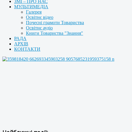
ЗМІ – ПРО НАС
МУЛЬТИМЕДІА
Галерея
Освітнє відео
Почесні грамоти Товариства
Освітнє аудіо
Книги Товариства "Знання"
РАДА
АРХІВ
КОНТАКТИ