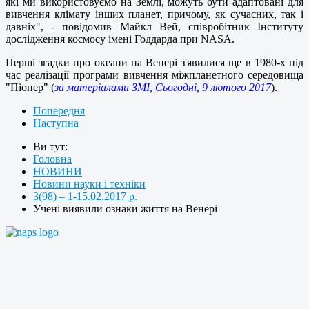
які ми використовуємо на Землі, можуть бути адаптовані для
вивчення клімату інших планет, причому, як сучасних, так і
давніх", - повідомив Майкл Вей, співробітник Інституту
дослідження космосу імені Годдарда при NASA.
Перші згадки про океани на Венері з'явилися ще в 1980-х під
час реалізації програми вивчення міжпланетного середовища
"Піонер" (
за матеріалами ЗМІ, Сьогодні, 9 лютого 2017
).
Попередня
Наступна
Ви тут:
Головна
НОВИНИ
Новини науки і техніки
3(98) – 1-15.02.2017 р.
Учені виявили ознаки життя на Венері