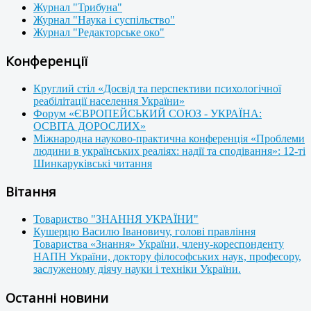
Журнал "Трибуна"
Журнал "Наука і суспільство"
Журнал "Редакторське око"
Конференції
Круглий стіл «Досвід та перспективи психологічної
реабілітації населення України»
Форум «ЄВРОПЕЙСЬКИЙ СОЮЗ - УКРАЇНА:
ОСВІТА ДОРОСЛИХ»
Міжнародна науково-практична конференція «Проблеми
людини в українських реаліях: надії та сподівання»: 12-ті
Шинкаруківські читання
Вітання
Товариство "ЗНАННЯ УКРАЇНИ"
Кушерцю Василю Івановичу, голові правління
Товариства «Знання» України, члену-кореспонденту
НАПН України, доктору філософських наук, професору,
заслуженому діячу науки і техніки України.
Останні новини