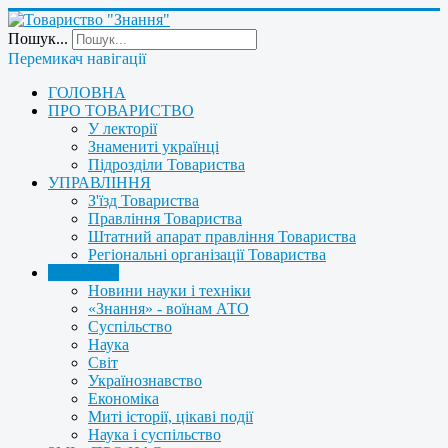
Пошук...
Перемикач навігації
ГОЛОВНА
ПРО ТОВАРИСТВО
У лекторії
Знамениті українці
Підрозділи Товариства
УПРАВЛІННЯ
З'їзд Товариства
Правління Товариства
Штатний апарат правління Товариства
Регіональні організації Товариства
НОВИНИ
Новини науки і техніки
«Знання» - воїнам АТО
Суспільство
Наука
Світ
Українознавство
Економіка
Миті історії, цікаві події
Наука і суспільство