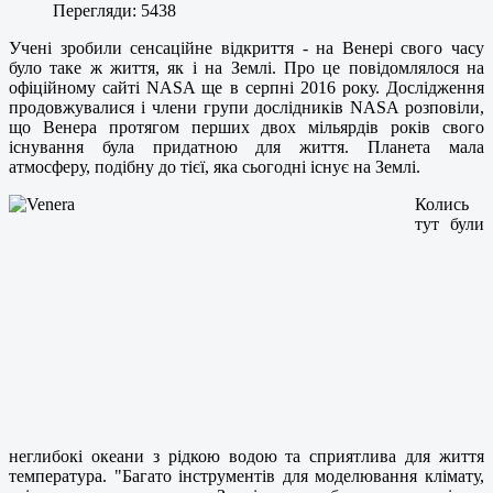
Перегляди: 5438
Учені зробили сенсаційне відкриття - на Венері свого часу
було таке ж життя, як і на Землі. Про це повідомлялося на
офіційному сайті NASA ще в серпні 2016 року. Дослідження
продовжувалися і члени групи дослідників NASA розповіли,
що Венера протягом перших двох мільярдів років свого
існування була придатною для життя. Планета мала
атмосферу, подібну до тієї, яка сьогодні існує на Землі.
Колись
тут були
неглибокі океани з рідкою водою та сприятлива для життя
температура. "Багато інструментів для моделювання клімату,