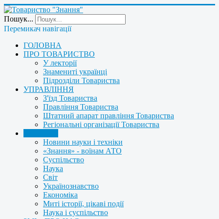
Пошук...
Перемикач навігації
ГОЛОВНА
ПРО ТОВАРИСТВО
У лекторії
Знамениті українці
Підрозділи Товариства
УПРАВЛІННЯ
З'їзд Товариства
Правління Товариства
Штатний апарат правління Товариства
Регіональні організації Товариства
НОВИНИ
Новини науки і техніки
«Знання» - воїнам АТО
Суспільство
Наука
Світ
Українознавство
Економіка
Миті історії, цікаві події
Наука і суспільство