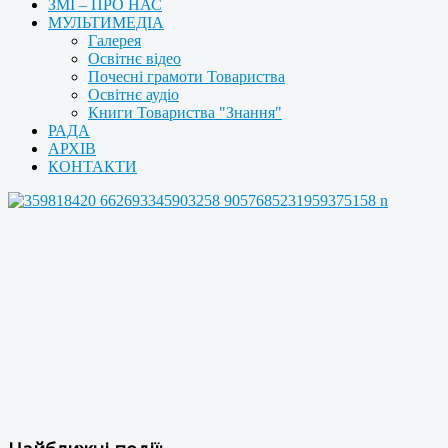
ЗМІ – ПРО НАС
МУЛЬТИМЕДІА
Галерея
Освітнє відео
Почесні грамоти Товариства
Освітнє аудіо
Книги Товариства "Знання"
РАДА
АРХІВ
КОНТАКТИ