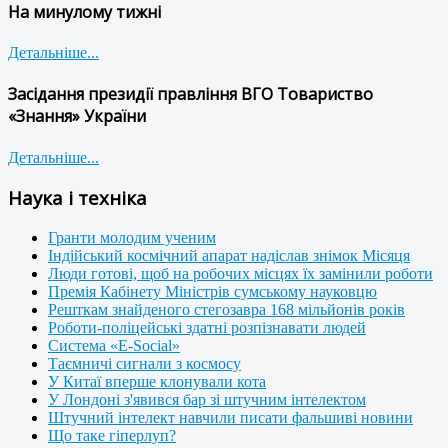
На минулому тижні
Детальніше...
Засідання президії правління ВГО Товариство
«Знання» України
Детальніше...
Наука і техніка
Гранти молодим ученим
Індійський космічний апарат надіслав знімок Місяця
Люди готові, щоб на робочих місцях їх замінили роботи
Премія Кабінету Міністрів сумському науковцю
Решткам знайденого стегозавра 168 мільйонів років
Роботи-поліцейські здатні розпізнавати людей
Система «E-Social»
Таємничі сигнали з космосу
У Китаї вперше клонували кота
У Лондоні з'явився бар зі штучним інтелектом
Штучний інтелект навчили писати фальшиві новини
Що таке гіперлуп?