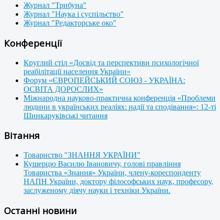
Журнал "Трибуна"
Журнал "Наука і суспільство"
Журнал "Редакторське око"
Конференції
Круглий стіл «Досвід та перспективи психологічної
реабілітації населення України»
Форум «ЄВРОПЕЙСЬКИЙ СОЮЗ - УКРАЇНА:
ОСВІТА ДОРОСЛИХ»
Міжнародна науково-практична конференція «Проблеми
людини в українських реаліях: надії та сподівання»: 12-ті
Шинкаруківські читання
Вітання
Товариство "ЗНАННЯ УКРАЇНИ"
Кушерцю Василю Івановичу, голові правління
Товариства «Знання» України, члену-кореспонденту
НАПН України, доктору філософських наук, професору,
заслуженому діячу науки і техніки України.
Останні новини