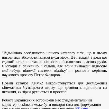
"Відмінною особливістю нашого каталогу є те, що в ньому
наводяться абсолютні власні рухи зірок. Це перший і поки що
єдиний каталог з такою кількістю абсолютних власних рухів.
Сьогодні є, звичайно, і більші, але вони визначені відносно
якої-небудь відомої системи відліку", - розповів керівник
наукового проекту Петро Федоров.
Новий каталог ХРМ-2 використовується для дослідження
кінематики Чумацького шляху, що дозволить відповісти на
питання, як зірки рухаються в просторі.
Робота українських астрономів має фундаментальний
характер, оскільки може бути використана для формування
загального розуміння виникнення всесвіту (
ІТ-світ,