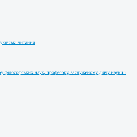
уківські читання
 філософських наук, професору, заслуженому діячу науки і