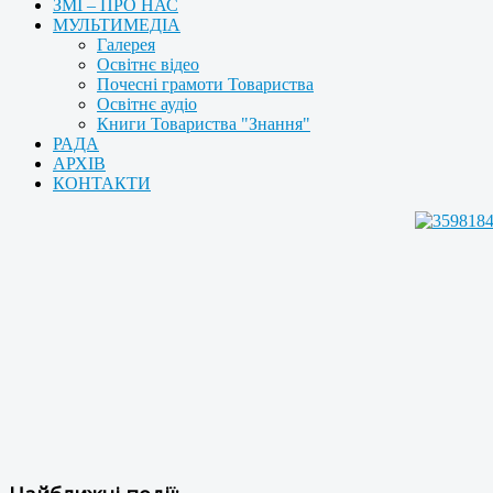
ЗМІ – ПРО НАС
МУЛЬТИМЕДІА
Галерея
Освітнє відео
Почесні грамоти Товариства
Освітнє аудіо
Книги Товариства "Знання"
РАДА
АРХІВ
КОНТАКТИ