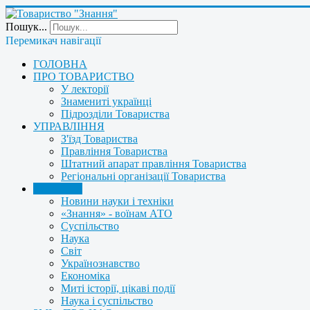
Пошук...
Перемикач навігації
ГОЛОВНА
ПРО ТОВАРИСТВО
У лекторії
Знамениті українці
Підрозділи Товариства
УПРАВЛІННЯ
З'їзд Товариства
Правління Товариства
Штатний апарат правління Товариства
Регіональні організації Товариства
НОВИНИ
Новини науки і техніки
«Знання» - воїнам АТО
Суспільство
Наука
Світ
Українознавство
Економіка
Миті історії, цікаві події
Наука і суспільство