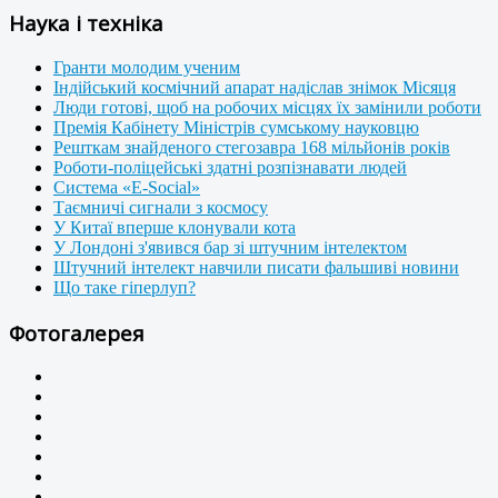
Наука і техніка
Гранти молодим ученим
Індійський космічний апарат надіслав знімок Місяця
Люди готові, щоб на робочих місцях їх замінили роботи
Премія Кабінету Міністрів сумському науковцю
Решткам знайденого стегозавра 168 мільйонів років
Роботи-поліцейські здатні розпізнавати людей
Система «E-Social»
Таємничі сигнали з космосу
У Китаї вперше клонували кота
У Лондоні з'явився бар зі штучним інтелектом
Штучний інтелект навчили писати фальшиві новини
Що таке гіперлуп?
Фотогалерея