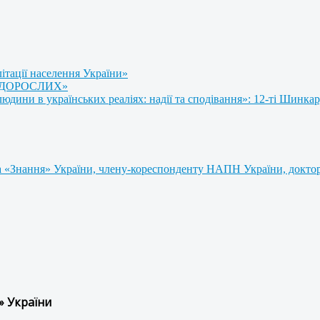
літації населення України»
 ДОРОСЛИХ»
ини в українських реаліях: надії та сподівання»: 12-ті Шинкар
 «Знання» України, члену-кореспонденту НАПН України, доктору
» України