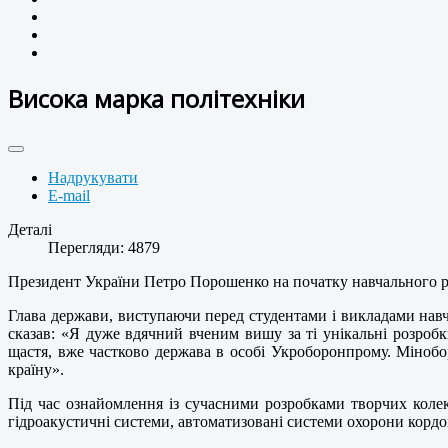
Висока марка політехніки
Надрукувати
E-mail
Деталі
Перегляди: 4879
Президент України Петро Порошенко на початку навчального рок
Глава держави, виступаючи перед студентами і викладами навча
сказав: «Я дуже вдячний вченим вишу за ті унікальні розробк
щастя, вже частково держава в особі Укроборонпрому. Міноб
країну».
Під час ознайомлення із сучасними розробками творчих колек
гідроакустичні системи, автоматизовані системи охорони кордо