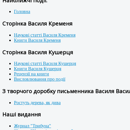
Найближчі події:
Головна
Сторінка Василя Кременя
Наукові статті Василя Кременя
Книги Василя Кременя
Сторінка Василя Кушерця
Наукові статті Василя Кушерця
Книги Василя Кушерця
Рецензії на книги
Висловлювання про події
З творчого доробку письменника Василя Васил
Ростуть дерева, як дива
Наші видання
Журнал "Трибуна"