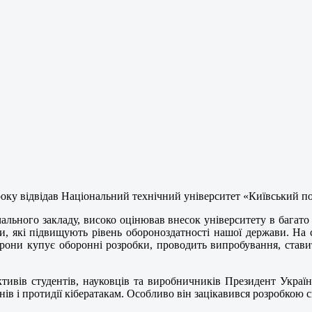
у відвідав Національний технічний університет «Київський полі
льного закладу, високо оцінював внесок університету в багато 
и, які підвищують рівень обороноздатності нашої держави. На сь
орони купує оборонні розробки, проводить випробування, стави
тивів студентів, науковців та виробничників Президент Україн
нів і протидії кібератакам. Особливо він зацікавився розробкою