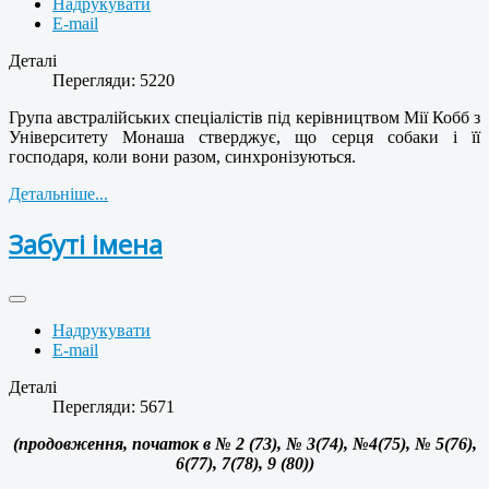
Надрукувати
E-mail
Деталі
Перегляди: 5220
Група австралійських спеціалістів під керівництвом Мії Кобб з
Університету Монаша стверджує, що серця собаки і її
господаря, коли вони разом, синхронізуються.
Детальніше...
Забуті імена
Надрукувати
E-mail
Деталі
Перегляди: 5671
(продовження, початок в № 2 (73), № 3(74), №4(75), № 5(76),
6(77), 7(78), 9 (80))