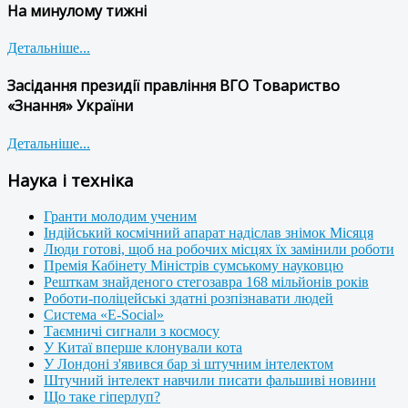
На минулому тижні
Детальніше...
Засідання президії правління ВГО Товариство
«Знання» України
Детальніше...
Наука і техніка
Гранти молодим ученим
Індійський космічний апарат надіслав знімок Місяця
Люди готові, щоб на робочих місцях їх замінили роботи
Премія Кабінету Міністрів сумському науковцю
Решткам знайденого стегозавра 168 мільйонів років
Роботи-поліцейські здатні розпізнавати людей
Система «E-Social»
Таємничі сигнали з космосу
У Китаї вперше клонували кота
У Лондоні з'явився бар зі штучним інтелектом
Штучний інтелект навчили писати фальшиві новини
Що таке гіперлуп?