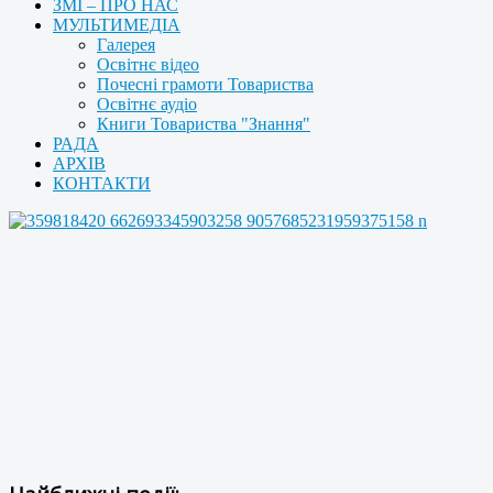
ЗМІ – ПРО НАС
МУЛЬТИМЕДІА
Галерея
Освітнє відео
Почесні грамоти Товариства
Освітнє аудіо
Книги Товариства "Знання"
РАДА
АРХІВ
КОНТАКТИ