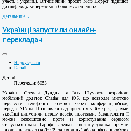
участь і українці. Вітчизняний проект Mars Hopper підійшов
до півфіналу, випередивши більше сотні інших.
Детальніше...
Українці запустили онлайн-
перекладач
Надрукувати
E-mail
Деталі
Перегляди: 6053
Українці Олексій Дундич та Ілля Шумаков розробили
мобільний додаток Chatlas для iOS, що дозволяє миттєво
перевести телефонні розмови через конференц-зв'язок,
передає АIN.ua. Працювали над проектом майже рік, а днями
українці випустили першу версію програми. Завантажити її
можна безкоштовно, проте за користування сервісом
стягується плата. Тарифи залежать від типу дзвінка: прямий
виклик перекладача (€0,99 за хвилину) або конференц-зв'язок