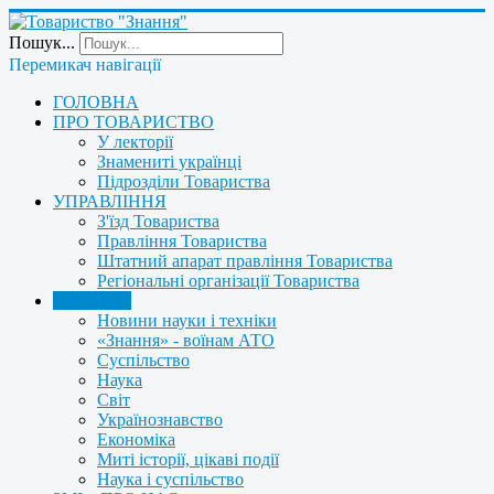
Пошук...
Перемикач навігації
ГОЛОВНА
ПРО ТОВАРИСТВО
У лекторії
Знамениті українці
Підрозділи Товариства
УПРАВЛІННЯ
З'їзд Товариства
Правління Товариства
Штатний апарат правління Товариства
Регіональні організації Товариства
НОВИНИ
Новини науки і техніки
«Знання» - воїнам АТО
Суспільство
Наука
Світ
Українознавство
Економіка
Миті історії, цікаві події
Наука і суспільство