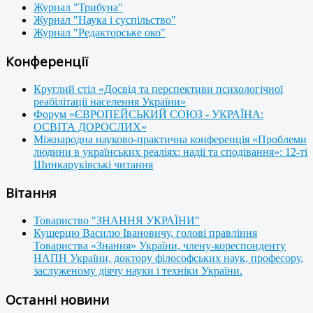
Журнал "Трибуна"
Журнал "Наука і суспільство"
Журнал "Редакторське око"
Конференції
Круглий стіл «Досвід та перспективи психологічної
реабілітації населення України»
Форум «ЄВРОПЕЙСЬКИЙ СОЮЗ - УКРАЇНА:
ОСВІТА ДОРОСЛИХ»
Міжнародна науково-практична конференція «Проблеми
людини в українських реаліях: надії та сподівання»: 12-ті
Шинкаруківські читання
Вітання
Товариство "ЗНАННЯ УКРАЇНИ"
Кушерцю Василю Івановичу, голові правління
Товариства «Знання» України, члену-кореспонденту
НАПН України, доктору філософських наук, професору,
заслуженому діячу науки і техніки України.
Останні новини