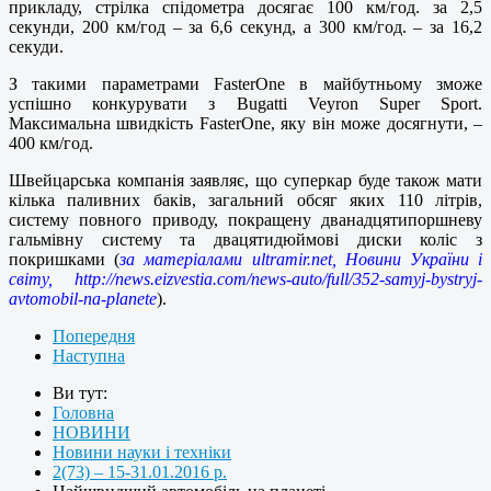
прикладу, стрілка спідометра досягає 100 км/год. за 2,5
секунди, 200 км/год – за 6,6 секунд, а 300 км/год. – за 16,2
секуди.
З такими параметрами FasterOne в майбутньому зможе
успішно конкурувати з Bugatti Veyron Super Sport.
Максимальна швидкість FasterOne, яку він може досягнути, –
400 км/год.
Швейцарська компанія заявляє, що суперкар буде також мати
кілька паливних баків, загальний обсяг яких 110 літрів,
систему повного приводу, покращену дванадцятипоршневу
гальмівну систему та двацятидюймові диски коліс з
покришками (
за матеріалами ultramir.net, Новини України і
світу, http://news.eizvestia.com/news-auto/full/352-samyj-bystryj-
avtomobil-na-planete
).
Попередня
Наступна
Ви тут:
Головна
НОВИНИ
Новини науки і техніки
2(73) – 15-31.01.2016 р.