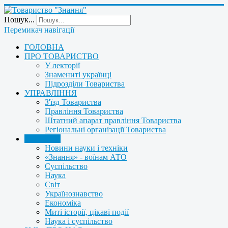
Пошук...
Перемикач навігації
ГОЛОВНА
ПРО ТОВАРИСТВО
У лекторії
Знамениті українці
Підрозділи Товариства
УПРАВЛІННЯ
З'їзд Товариства
Правління Товариства
Штатний апарат правління Товариства
Регіональні організації Товариства
НОВИНИ
Новини науки і техніки
«Знання» - воїнам АТО
Суспільство
Наука
Світ
Українознавство
Економіка
Миті історії, цікаві події
Наука і суспільство