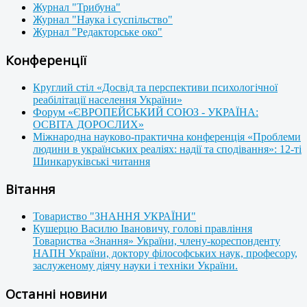
Журнал "Трибуна"
Журнал "Наука і суспільство"
Журнал "Редакторське око"
Конференції
Круглий стіл «Досвід та перспективи психологічної
реабілітації населення України»
Форум «ЄВРОПЕЙСЬКИЙ СОЮЗ - УКРАЇНА:
ОСВІТА ДОРОСЛИХ»
Міжнародна науково-практична конференція «Проблеми
людини в українських реаліях: надії та сподівання»: 12-ті
Шинкаруківські читання
Вітання
Товариство "ЗНАННЯ УКРАЇНИ"
Кушерцю Василю Івановичу, голові правління
Товариства «Знання» України, члену-кореспонденту
НАПН України, доктору філософських наук, професору,
заслуженому діячу науки і техніки України.
Останні новини