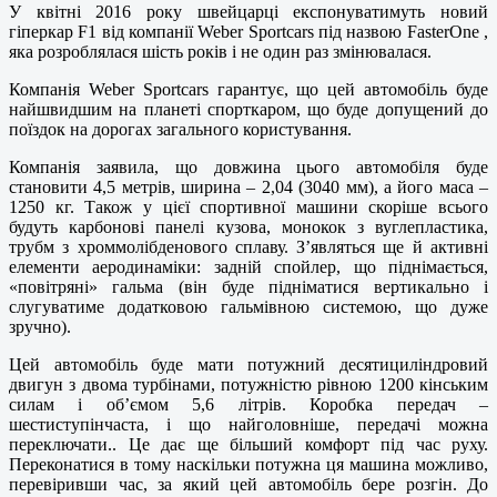
У квітні 2016 року швейцарці експонуватимуть новий
гіперкар F1 від компанії Weber Sportcars під назвою FasterOne ,
яка розроблялася шість років і не один раз змінювалася.
Компанія Weber Sportcars гарантує, що цей автомобіль буде
найшвидшим на планеті спорткаром, що буде допущений до
поїздок на дорогах загального користування.
Компанія заявила, що довжина цього автомобіля буде
становити 4,5 метрів, ширина – 2,04 (3040 мм), а його маса –
1250 кг. Також у цієї спортивної машини скоріше всього
будуть карбонові панелі кузова, монокок з вуглепластика,
трубм з хроммолібденового сплаву. З’являться ще й активні
елементи аеродинаміки: задній спойлер, що піднімається,
«повітряні» гальма (він буде підніматися вертикально і
слугуватиме додатковою гальмівною системою, що дуже
зручно).
Цей автомобіль буде мати потужний десятициліндровий
двигун з двома турбінами, потужністю рівною 1200 кінським
силам і об’ємом 5,6 літрів. Коробка передач –
шестиступінчаста, і що найголовніше, передачі можна
переключати.. Це дає ще більший комфорт під час руху.
Переконатися в тому наскільки потужна ця машина можливо,
перевіривши час, за який цей автомобіль бере розгін. До