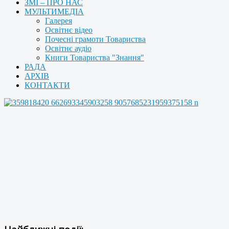
ЗМІ – ПРО НАС
МУЛЬТИМЕДІА
Галерея
Освітнє відео
Почесні грамоти Товариства
Освітнє аудіо
Книги Товариства "Знання"
РАДА
АРХІВ
КОНТАКТИ