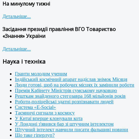
На минулому тижні
Детальніше...
Засідання президії правління ВГО Товариство
«Знання» України
Детальніше...
Наука і техніка
Гранти молодим ученим
Індійський космічний апарат надіслав знімок Місяця
Люди готові, щоб на робочих місцях їх замінили роботи
Премія Кабінету Міністрів сумському науковцю
Решткам знайденого стегозавра 168 мільйонів років
Роботи-поліцейські здатні розпізнавати людей
Система «E-Social»
Таємничі сигнали з космосу
У Китаї вперше клонували кота
У Лондоні з'явився бар зі штучним інтелектом
Штучний інтелект навчили писати фальшиві новини
Що таке гіперлуп?