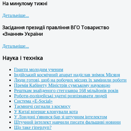
На минулому тижні
Детальніше...
Засідання президії правління ВГО Товариство
«Знання» України
Детальніше...
Наука і техніка
Гранти молодим ученим
Індійський космічний апарат надіслав знімок Місяця
Люди готові, щоб на робочих місцях їх замінили роботи
Премія Кабінету Міністрів сумському науковцю
Решткам знайденого стегозавра 168 мільйонів років
Роботи-поліцейські здатні розпізнавати людей
Система «E-Social»
Таємничі сигнали з космосу
У Китаї вперше клонували кота
У Лондоні з'явився бар зі штучним інтелектом
Штучний інтелект навчили писати фальшиві новини
Що таке гіперлуп?