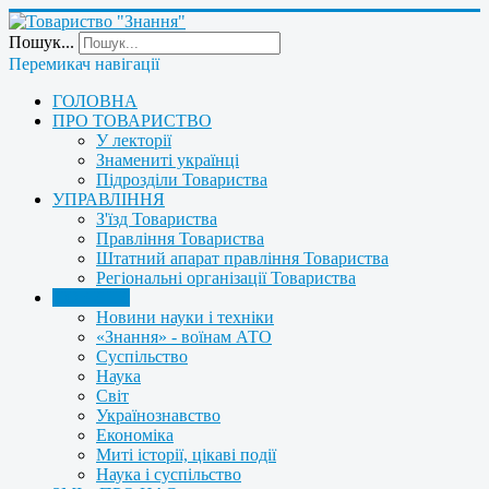
Пошук...
Перемикач навігації
ГОЛОВНА
ПРО ТОВАРИСТВО
У лекторії
Знамениті українці
Підрозділи Товариства
УПРАВЛІННЯ
З'їзд Товариства
Правління Товариства
Штатний апарат правління Товариства
Регіональні організації Товариства
НОВИНИ
Новини науки і техніки
«Знання» - воїнам АТО
Суспільство
Наука
Світ
Українознавство
Економіка
Миті історії, цікаві події
Наука і суспільство