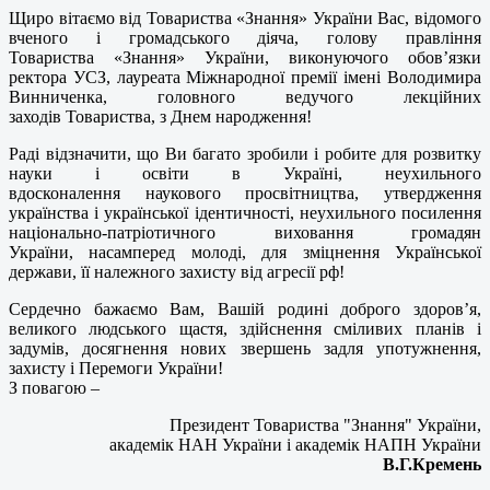
Щиро вітаємо від Товариства «Знання» України Вас, відомого
вченого і громадського діяча, голову правління
Товариства «Знання» України, виконуючого обов’язки
ректора УСЗ, лауреата Міжнародної премії імені Володимира
Винниченка, головного ведучого лекційних
заходів Товариства, з Днем народження!
Раді відзначити, що Ви багато зробили і робите для розвитку
науки і освіти в Україні, неухильного
вдосконалення наукового просвітництва, утвердження
українства і української ідентичності, неухильного посилення
національно-патріотичного виховання громадян
України, насамперед молоді, для зміцнення Української
держави, її належного захисту від агресії рф!
Сердечно бажаємо Вам, Вашій родині доброго здоров’я,
великого людського щастя, здійснення сміливих планів і
задумів, досягнення нових звершень задля употужнення,
захисту і Перемоги України!
З повагою –
Президент Товариства "Знання" України,
академік НАН України і академік НАПН України
В.Г.Кремень