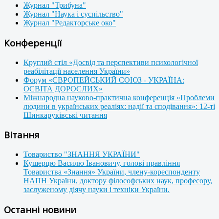
Журнал "Трибуна"
Журнал "Наука і суспільство"
Журнал "Редакторське око"
Конференції
Круглий стіл «Досвід та перспективи психологічної
реабілітації населення України»
Форум «ЄВРОПЕЙСЬКИЙ СОЮЗ - УКРАЇНА:
ОСВІТА ДОРОСЛИХ»
Міжнародна науково-практична конференція «Проблеми
людини в українських реаліях: надії та сподівання»: 12-ті
Шинкаруківські читання
Вітання
Товариство "ЗНАННЯ УКРАЇНИ"
Кушерцю Василю Івановичу, голові правління
Товариства «Знання» України, члену-кореспонденту
НАПН України, доктору філософських наук, професору,
заслуженому діячу науки і техніки України.
Останні новини