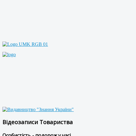
Відеозаписи Товариства
Особистість - подорож у часі