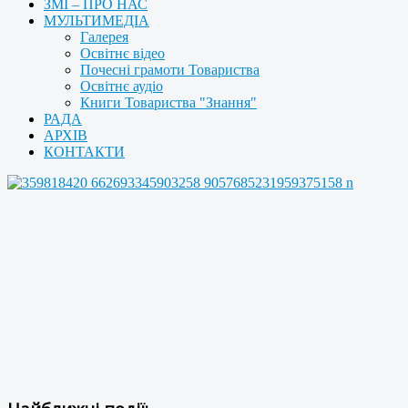
ЗМІ – ПРО НАС
МУЛЬТИМЕДІА
Галерея
Освітнє відео
Почесні грамоти Товариства
Освітнє аудіо
Книги Товариства "Знання"
РАДА
АРХІВ
КОНТАКТИ