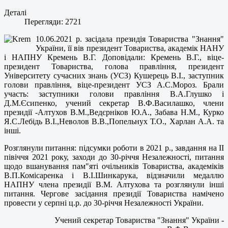
Деталі
Перегляди: 2721
10.06.2021 р. засідала президія Товариства "Знання"
України, її вів президент Товариства, академік НАНУ
і НАПНУ Кремень В.Г. Доповідали: Кремень В.Г., віце-
президент Товариства, голова правління, президент
Університету сучасних знань (УСЗ) Кушерець В.І., заступник
голови правління, віце-президент УСЗ А.С.Мороз. Брали
участь: заступники голови правління В.А.Глушко і
Д.М.Єсипенко, учений секретар В.Ф.Василашко, члени
президії -Алтухов В.М.,Ведєрніков Ю.А., Забава Н.М., Курко
Я.С.Лебідь В.І.,Неволов В.В.,Попельнух Т.О., Харлан А.А. та
інші.
Розглянули питання: підсумки роботи в 2021 р., завдання на ІІ
півіччя 2021 року, заходи до З0-річчя Незалежності, питання
щодо вшанування пам"яті очільників Товариства, академіків
В.П.Комісаренка і В.І.Шинкарука, відзначили медаллю
НАПНУ члена президії В.М. Алтухова та розглянули інші
питання. Чергове засідання президії Товариства намічено
провести у серпні ц.р. до 30-річчя Незалежності України.
Учений секретар Товариства "Знання" України -