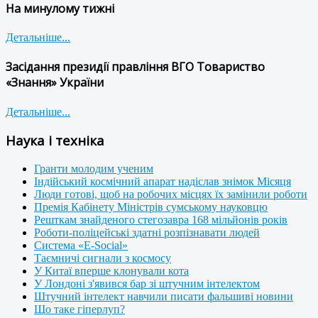
На минулому тижні
Детальніше...
Засідання президії правління ВГО Товариство
«Знання» України
Детальніше...
Наука і техніка
Гранти молодим ученим
Індійський космічний апарат надіслав знімок Місяця
Люди готові, щоб на робочих місцях їх замінили роботи
Премія Кабінету Міністрів сумському науковцю
Решткам знайденого стегозавра 168 мільйонів років
Роботи-поліцейські здатні розпізнавати людей
Система «E-Social»
Таємничі сигнали з космосу
У Китаї вперше клонували кота
У Лондоні з'явився бар зі штучним інтелектом
Штучний інтелект навчили писати фальшиві новини
Що таке гіперлуп?