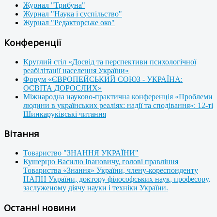
Журнал "Трибуна"
Журнал "Наука і суспільство"
Журнал "Редакторське око"
Конференції
Круглий стіл «Досвід та перспективи психологічної
реабілітації населення України»
Форум «ЄВРОПЕЙСЬКИЙ СОЮЗ - УКРАЇНА:
ОСВІТА ДОРОСЛИХ»
Міжнародна науково-практична конференція «Проблеми
людини в українських реаліях: надії та сподівання»: 12-ті
Шинкаруківські читання
Вітання
Товариство "ЗНАННЯ УКРАЇНИ"
Кушерцю Василю Івановичу, голові правління
Товариства «Знання» України, члену-кореспонденту
НАПН України, доктору філософських наук, професору,
заслуженому діячу науки і техніки України.
Останні новини