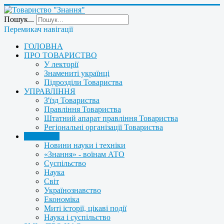
Пошук...
Перемикач навігації
ГОЛОВНА
ПРО ТОВАРИСТВО
У лекторії
Знамениті українці
Підрозділи Товариства
УПРАВЛІННЯ
З'їзд Товариства
Правління Товариства
Штатний апарат правління Товариства
Регіональні організації Товариства
НОВИНИ
Новини науки і техніки
«Знання» - воїнам АТО
Суспільство
Наука
Світ
Українознавство
Економіка
Миті історії, цікаві події
Наука і суспільство