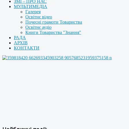
ЗМІ – ПРО НАС
МУЛЬТИМЕДІА
Галерея
Освітнє відео
Почесні грамоти Товариства
Освітнє аудіо
Книги Товариства "Знання"
РАДА
АРХІВ
КОНТАКТИ