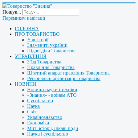
Пошук...
Перемикач навігації
ГОЛОВНА
ПРО ТОВАРИСТВО
У лекторії
Знамениті українці
Підрозділи Товариства
УПРАВЛІННЯ
З'їзд Товариства
Правління Товариства
Штатний апарат правління Товариства
Регіональні організації Товариства
НОВИНИ
Новини науки і техніки
«Знання» - воїнам АТО
Суспільство
Наука
Світ
Українознавство
Економіка
Миті історії, цікаві події
Наука і суспільство