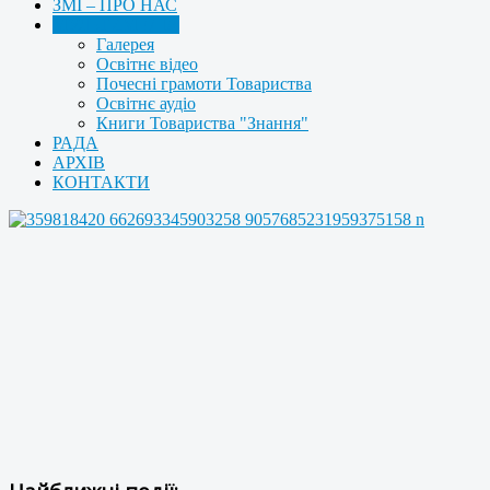
ЗМІ – ПРО НАС
МУЛЬТИМЕДІА
Галерея
Освітнє відео
Почесні грамоти Товариства
Освітнє аудіо
Книги Товариства "Знання"
РАДА
АРХІВ
КОНТАКТИ