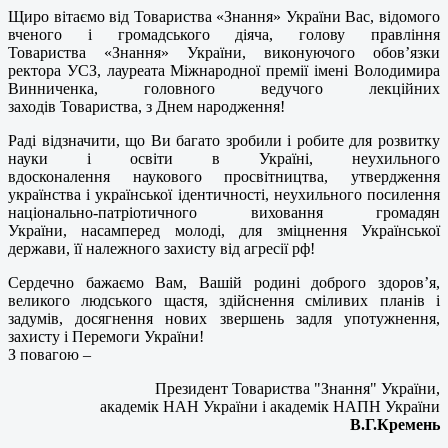
Щиро вітаємо від Товариства «Знання» України Вас, відомого
вченого і громадського діяча, голову правління
Товариства «Знання» України, виконуючого обов’язки
ректора УСЗ, лауреата Міжнародної премії імені Володимира
Винниченка, головного ведучого лекційних
заходів Товариства, з Днем народження!
Раді відзначити, що Ви багато зробили і робите для розвитку
науки і освіти в Україні, неухильного
вдосконалення наукового просвітництва, утвердження
українства і української ідентичності, неухильного посилення
національно-патріотичного виховання громадян
України, насамперед молоді, для зміцнення Української
держави, її належного захисту від агресії рф!
Сердечно бажаємо Вам, Вашій родині доброго здоров’я,
великого людського щастя, здійснення сміливих планів і
задумів, досягнення нових звершень задля употужнення,
захисту і Перемоги України!
З повагою –
Президент Товариства "Знання" України,
академік НАН України і академік НАПН України
В.Г.Кремень