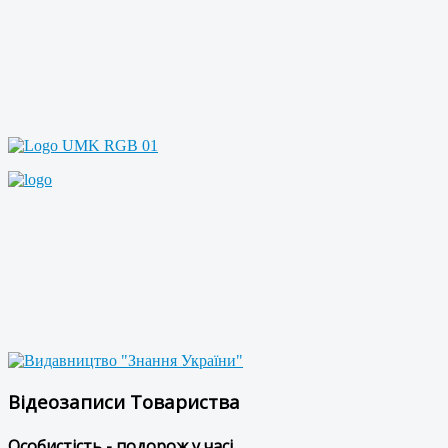
Відеозаписи Товариства
Особистість - подорож у часі