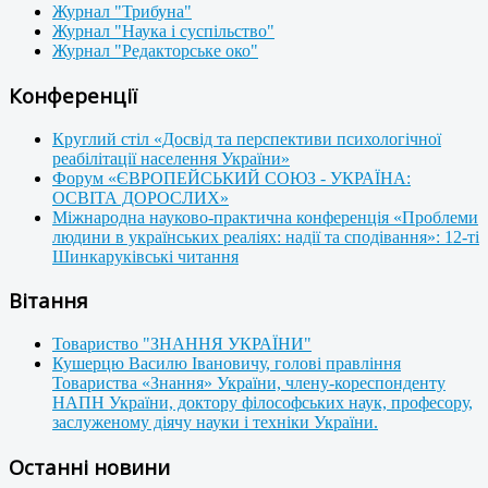
Журнал "Трибуна"
Журнал "Наука і суспільство"
Журнал "Редакторське око"
Конференції
Круглий стіл «Досвід та перспективи психологічної
реабілітації населення України»
Форум «ЄВРОПЕЙСЬКИЙ СОЮЗ - УКРАЇНА:
ОСВІТА ДОРОСЛИХ»
Міжнародна науково-практична конференція «Проблеми
людини в українських реаліях: надії та сподівання»: 12-ті
Шинкаруківські читання
Вітання
Товариство "ЗНАННЯ УКРАЇНИ"
Кушерцю Василю Івановичу, голові правління
Товариства «Знання» України, члену-кореспонденту
НАПН України, доктору філософських наук, професору,
заслуженому діячу науки і техніки України.
Останні новини