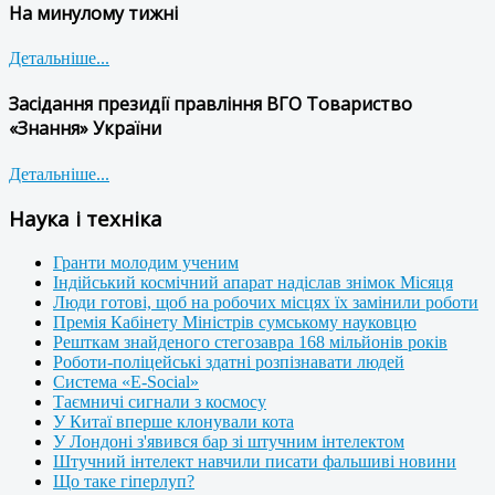
На минулому тижні
Детальніше...
Засідання президії правління ВГО Товариство
«Знання» України
Детальніше...
Наука і техніка
Гранти молодим ученим
Індійський космічний апарат надіслав знімок Місяця
Люди готові, щоб на робочих місцях їх замінили роботи
Премія Кабінету Міністрів сумському науковцю
Решткам знайденого стегозавра 168 мільйонів років
Роботи-поліцейські здатні розпізнавати людей
Система «E-Social»
Таємничі сигнали з космосу
У Китаї вперше клонували кота
У Лондоні з'явився бар зі штучним інтелектом
Штучний інтелект навчили писати фальшиві новини
Що таке гіперлуп?