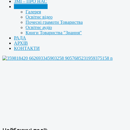
ЗМІ – ПРО НАС
МУЛЬТИМЕДІА
Галерея
Освітнє відео
Почесні грамоти Товариства
Освітнє аудіо
Книги Товариства "Знання"
РАДА
АРХІВ
КОНТАКТИ