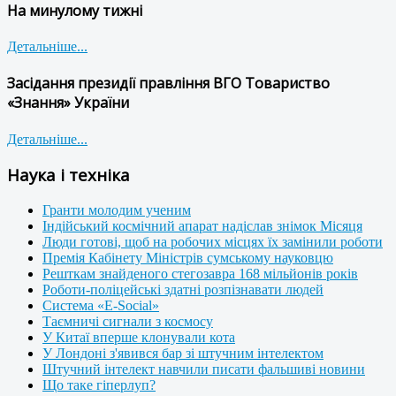
На минулому тижні
Детальніше...
Засідання президії правління ВГО Товариство
«Знання» України
Детальніше...
Наука і техніка
Гранти молодим ученим
Індійський космічний апарат надіслав знімок Місяця
Люди готові, щоб на робочих місцях їх замінили роботи
Премія Кабінету Міністрів сумському науковцю
Решткам знайденого стегозавра 168 мільйонів років
Роботи-поліцейські здатні розпізнавати людей
Система «E-Social»
Таємничі сигнали з космосу
У Китаї вперше клонували кота
У Лондоні з'явився бар зі штучним інтелектом
Штучний інтелект навчили писати фальшиві новини
Що таке гіперлуп?