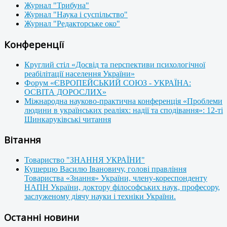
Журнал "Трибуна"
Журнал "Наука і суспільство"
Журнал "Редакторське око"
Конференції
Круглий стіл «Досвід та перспективи психологічної
реабілітації населення України»
Форум «ЄВРОПЕЙСЬКИЙ СОЮЗ - УКРАЇНА:
ОСВІТА ДОРОСЛИХ»
Міжнародна науково-практична конференція «Проблеми
людини в українських реаліях: надії та сподівання»: 12-ті
Шинкаруківські читання
Вітання
Товариство "ЗНАННЯ УКРАЇНИ"
Кушерцю Василю Івановичу, голові правління
Товариства «Знання» України, члену-кореспонденту
НАПН України, доктору філософських наук, професору,
заслуженому діячу науки і техніки України.
Останні новини