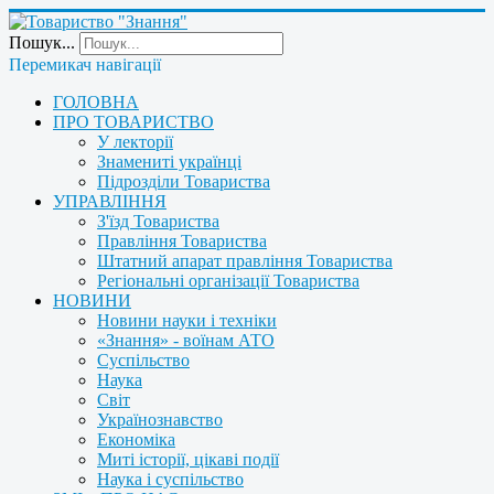
Пошук...
Перемикач навігації
ГОЛОВНА
ПРО ТОВАРИСТВО
У лекторії
Знамениті українці
Підрозділи Товариства
УПРАВЛІННЯ
З'їзд Товариства
Правління Товариства
Штатний апарат правління Товариства
Регіональні організації Товариства
НОВИНИ
Новини науки і техніки
«Знання» - воїнам АТО
Суспільство
Наука
Світ
Українознавство
Економіка
Миті історії, цікаві події
Наука і суспільство