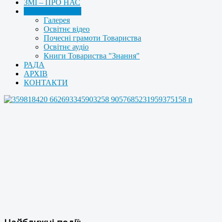
ЗМІ – ПРО НАС
МУЛЬТИМЕДІА
Галерея
Освітнє відео
Почесні грамоти Товариства
Освітнє аудіо
Книги Товариства "Знання"
РАДА
АРХІВ
КОНТАКТИ