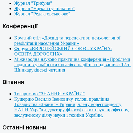
Журнал "Трибуна"
Журнал "Наука і суспільство"
Журнал "Редакторське око"
Конференції
Круглий стіл «Досвід та перспективи психологічної
реабілітації населення України»
Форум «ЄВРОПЕЙСЬКИЙ СОЮЗ - УКРАЇНА:
ОСВІТА ДОРОСЛИХ»
Міжнародна науково-практична конференція «Проблеми
людини в українських реаліях: надії та сподівання»: 12-ті
Шинкаруківські читання
Вітання
Товариство "ЗНАННЯ УКРАЇНИ"
Кушерцю Василю Івановичу, голові правління
Товариства «Знання» України, члену-кореспонденту
НАПН України, доктору філософських наук, професору,
заслуженому діячу науки і техніки України.
Останні новини