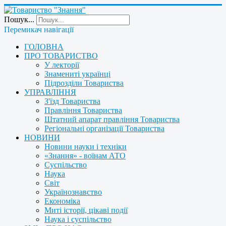
Пошук...
Перемикач навігації
ГОЛОВНА
ПРО ТОВАРИСТВО
У лекторії
Знамениті українці
Підрозділи Товариства
УПРАВЛІННЯ
З'їзд Товариства
Правління Товариства
Штатний апарат правління Товариства
Регіональні організації Товариства
НОВИНИ
Новини науки і техніки
«Знання» - воїнам АТО
Суспільство
Наука
Світ
Українознавство
Економіка
Миті історії, цікаві події
Наука і суспільство