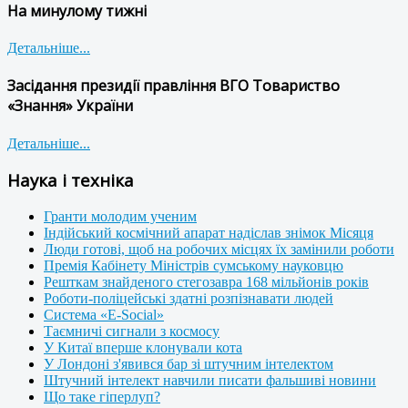
На минулому тижні
Детальніше...
Засідання президії правління ВГО Товариство
«Знання» України
Детальніше...
Наука і техніка
Гранти молодим ученим
Індійський космічний апарат надіслав знімок Місяця
Люди готові, щоб на робочих місцях їх замінили роботи
Премія Кабінету Міністрів сумському науковцю
Решткам знайденого стегозавра 168 мільйонів років
Роботи-поліцейські здатні розпізнавати людей
Система «E-Social»
Таємничі сигнали з космосу
У Китаї вперше клонували кота
У Лондоні з'явився бар зі штучним інтелектом
Штучний інтелект навчили писати фальшиві новини
Що таке гіперлуп?