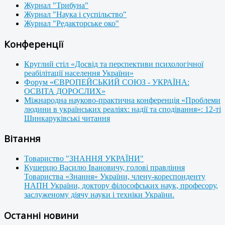
Журнал "Трибуна"
Журнал "Наука і суспільство"
Журнал "Редакторське око"
Конференції
Круглий стіл «Досвід та перспективи психологічної
реабілітації населення України»
Форум «ЄВРОПЕЙСЬКИЙ СОЮЗ - УКРАЇНА:
ОСВІТА ДОРОСЛИХ»
Міжнародна науково-практична конференція «Проблеми
людини в українських реаліях: надії та сподівання»: 12-ті
Шинкаруківські читання
Вітання
Товариство "ЗНАННЯ УКРАЇНИ"
Кушерцю Василю Івановичу, голові правління
Товариства «Знання» України, члену-кореспонденту
НАПН України, доктору філософських наук, професору,
заслуженому діячу науки і техніки України.
Останні новини