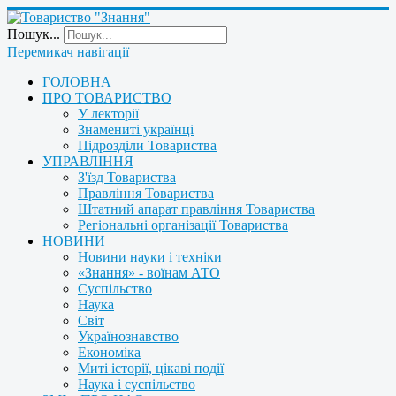
Пошук...
Перемикач навігації
ГОЛОВНА
ПРО ТОВАРИСТВО
У лекторії
Знамениті українці
Підрозділи Товариства
УПРАВЛІННЯ
З'їзд Товариства
Правління Товариства
Штатний апарат правління Товариства
Регіональні організації Товариства
НОВИНИ
Новини науки і техніки
«Знання» - воїнам АТО
Суспільство
Наука
Світ
Українознавство
Економіка
Миті історії, цікаві події
Наука і суспільство