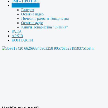
ЗМІ – ПРО НАС
МУЛЬТИМЕДІА
Галерея
Освітнє відео
Почесні грамоти Товариства
Освітнє аудіо
Книги Товариства "Знання"
РАДА
АРХІВ
КОНТАКТИ