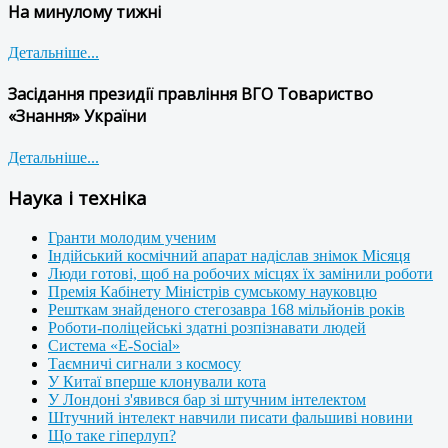
На минулому тижні
Детальніше...
Засідання президії правління ВГО Товариство
«Знання» України
Детальніше...
Наука і техніка
Гранти молодим ученим
Індійський космічний апарат надіслав знімок Місяця
Люди готові, щоб на робочих місцях їх замінили роботи
Премія Кабінету Міністрів сумському науковцю
Решткам знайденого стегозавра 168 мільйонів років
Роботи-поліцейські здатні розпізнавати людей
Система «E-Social»
Таємничі сигнали з космосу
У Китаї вперше клонували кота
У Лондоні з'явився бар зі штучним інтелектом
Штучний інтелект навчили писати фальшиві новини
Що таке гіперлуп?