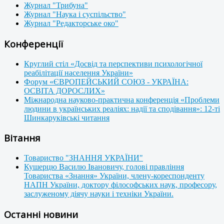
Журнал "Трибуна"
Журнал "Наука і суспільство"
Журнал "Редакторське око"
Конференції
Круглий стіл «Досвід та перспективи психологічної
реабілітації населення України»
Форум «ЄВРОПЕЙСЬКИЙ СОЮЗ - УКРАЇНА:
ОСВІТА ДОРОСЛИХ»
Міжнародна науково-практична конференція «Проблеми
людини в українських реаліях: надії та сподівання»: 12-ті
Шинкаруківські читання
Вітання
Товариство "ЗНАННЯ УКРАЇНИ"
Кушерцю Василю Івановичу, голові правління
Товариства «Знання» України, члену-кореспонденту
НАПН України, доктору філософських наук, професору,
заслуженому діячу науки і техніки України.
Останні новини