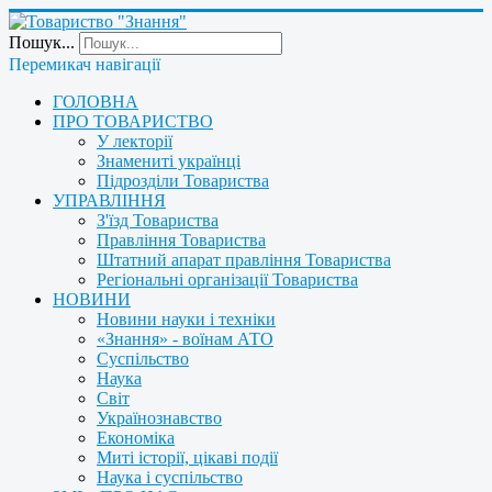
Пошук...
Перемикач навігації
ГОЛОВНА
ПРО ТОВАРИСТВО
У лекторії
Знамениті українці
Підрозділи Товариства
УПРАВЛІННЯ
З'їзд Товариства
Правління Товариства
Штатний апарат правління Товариства
Регіональні організації Товариства
НОВИНИ
Новини науки і техніки
«Знання» - воїнам АТО
Суспільство
Наука
Світ
Українознавство
Економіка
Миті історії, цікаві події
Наука і суспільство