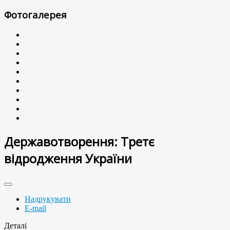
Фотогалерея
Державотворення: Третє
відродження України
Надрукувати
E-mail
Деталі