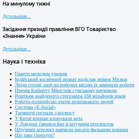
На минулому тижні
Детальніше...
Засідання президії правління ВГО Товариство
«Знання» України
Детальніше...
Наука і техніка
Гранти молодим ученим
Індійський космічний апарат надіслав знімок Місяця
Люди готові, щоб на робочих місцях їх замінили роботи
Премія Кабінету Міністрів сумському науковцю
Решткам знайденого стегозавра 168 мільйонів років
Роботи-поліцейські здатні розпізнавати людей
Система «E-Social»
Таємничі сигнали з космосу
У Китаї вперше клонували кота
У Лондоні з'явився бар зі штучним інтелектом
Штучний інтелект навчили писати фальшиві новини
Що таке гіперлуп?