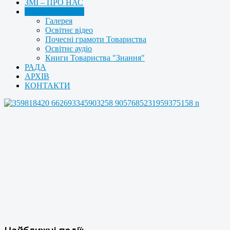
ЗМІ – ПРО НАС
МУЛЬТИМЕДІА
Галерея
Освітнє відео
Почесні грамоти Товариства
Освітнє аудіо
Книги Товариства "Знання"
РАДА
АРХІВ
КОНТАКТИ