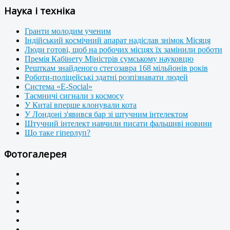
Наука і техніка
Гранти молодим ученим
Індійський космічний апарат надіслав знімок Місяця
Люди готові, щоб на робочих місцях їх замінили роботи
Премія Кабінету Міністрів сумському науковцю
Решткам знайденого стегозавра 168 мільйонів років
Роботи-поліцейські здатні розпізнавати людей
Система «E-Social»
Таємничі сигнали з космосу
У Китаї вперше клонували кота
У Лондоні з'явився бар зі штучним інтелектом
Штучний інтелект навчили писати фальшиві новини
Що таке гіперлуп?
Фотогалерея