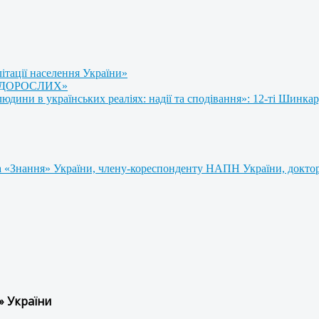
літації населення України»
 ДОРОСЛИХ»
ини в українських реаліях: надії та сподівання»: 12-ті Шинкар
 «Знання» України, члену-кореспонденту НАПН України, доктору
» України