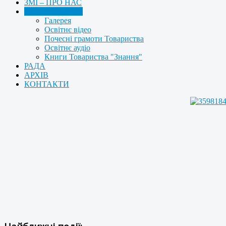
ЗМІ – ПРО НАС
МУЛЬТИМЕДІА
Галерея
Освітнє відео
Почесні грамоти Товариства
Освітнє аудіо
Книги Товариства "Знання"
РАДА
АРХІВ
КОНТАКТИ