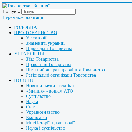
Пошук...
Перемикач навігації
ГОЛОВНА
ПРО ТОВАРИСТВО
У лекторії
Знамениті українці
Підрозділи Товариства
УПРАВЛІННЯ
З'їзд Товариства
Правління Товариства
Штатний апарат правління Товариства
Регіональні організації Товариства
НОВИНИ
Новини науки і техніки
«Знання» - воїнам АТО
Суспільство
Наука
Світ
Українознавство
Економіка
Миті історії, цікаві події
Наука і суспільство