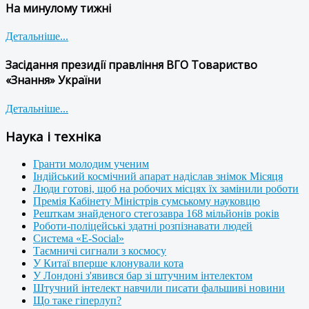
На минулому тижні
Детальніше...
Засідання президії правління ВГО Товариство
«Знання» України
Детальніше...
Наука і техніка
Гранти молодим ученим
Індійський космічний апарат надіслав знімок Місяця
Люди готові, щоб на робочих місцях їх замінили роботи
Премія Кабінету Міністрів сумському науковцю
Решткам знайденого стегозавра 168 мільйонів років
Роботи-поліцейські здатні розпізнавати людей
Система «E-Social»
Таємничі сигнали з космосу
У Китаї вперше клонували кота
У Лондоні з'явився бар зі штучним інтелектом
Штучний інтелект навчили писати фальшиві новини
Що таке гіперлуп?