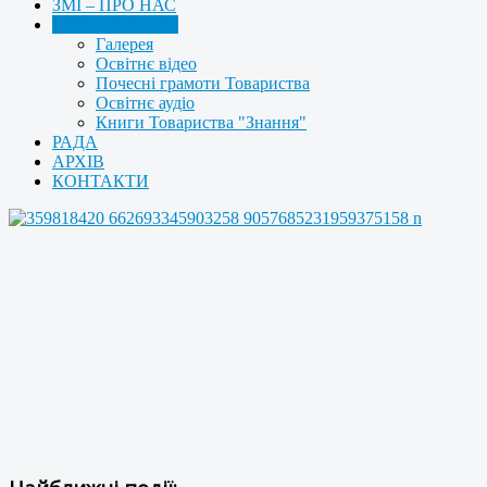
ЗМІ – ПРО НАС
МУЛЬТИМЕДІА
Галерея
Освітнє відео
Почесні грамоти Товариства
Освітнє аудіо
Книги Товариства "Знання"
РАДА
АРХІВ
КОНТАКТИ