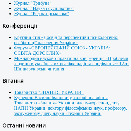
Журнал "Трибуна"
Журнал "Наука і суспільство"
Журнал "Редакторське око"
Конференції
Круглий стіл «Досвід та перспективи психологічної
реабілітації населення України»
Форум «ЄВРОПЕЙСЬКИЙ СОЮЗ - УКРАЇНА:
ОСВІТА ДОРОСЛИХ»
Міжнародна науково-практична конференція «Проблеми
людини в українських реаліях: надії та сподівання»: 12-ті
Шинкаруківські читання
Вітання
Товариство "ЗНАННЯ УКРАЇНИ"
Кушерцю Василю Івановичу, голові правління
Товариства «Знання» України, члену-кореспонденту
НАПН України, доктору філософських наук, професору,
заслуженому діячу науки і техніки України.
Останні новини