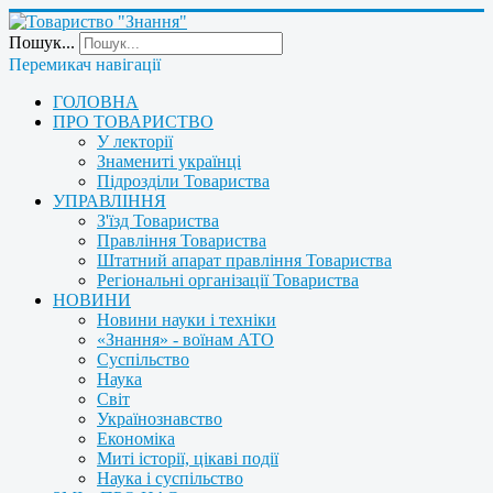
Пошук...
Перемикач навігації
ГОЛОВНА
ПРО ТОВАРИСТВО
У лекторії
Знамениті українці
Підрозділи Товариства
УПРАВЛІННЯ
З'їзд Товариства
Правління Товариства
Штатний апарат правління Товариства
Регіональні організації Товариства
НОВИНИ
Новини науки і техніки
«Знання» - воїнам АТО
Суспільство
Наука
Світ
Українознавство
Економіка
Миті історії, цікаві події
Наука і суспільство