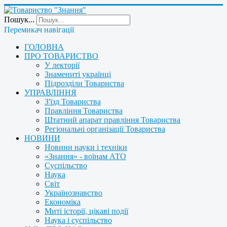
Пошук...
Перемикач навігації
ГОЛОВНА
ПРО ТОВАРИСТВО
У лекторії
Знамениті українці
Підрозділи Товариства
УПРАВЛІННЯ
З'їзд Товариства
Правління Товариства
Штатний апарат правління Товариства
Регіональні організації Товариства
НОВИНИ
Новини науки і техніки
«Знання» - воїнам АТО
Суспільство
Наука
Світ
Українознавство
Економіка
Миті історії, цікаві події
Наука і суспільство