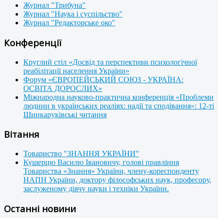
Журнал "Трибуна"
Журнал "Наука і суспільство"
Журнал "Редакторське око"
Конференції
Круглий стіл «Досвід та перспективи психологічної
реабілітації населення України»
Форум «ЄВРОПЕЙСЬКИЙ СОЮЗ - УКРАЇНА:
ОСВІТА ДОРОСЛИХ»
Міжнародна науково-практична конференція «Проблеми
людини в українських реаліях: надії та сподівання»: 12-ті
Шинкаруківські читання
Вітання
Товариство "ЗНАННЯ УКРАЇНИ"
Кушерцю Василю Івановичу, голові правління
Товариства «Знання» України, члену-кореспонденту
НАПН України, доктору філософських наук, професору,
заслуженому діячу науки і техніки України.
Останні новини