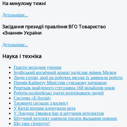
На минулому тижні
Детальніше...
Засідання президії правління ВГО Товариство
«Знання» України
Детальніше...
Наука і техніка
Гранти молодим ученим
Індійський космічний апарат надіслав знімок Місяця
Люди готові, щоб на робочих місцях їх замінили роботи
Премія Кабінету Міністрів сумському науковцю
Решткам знайденого стегозавра 168 мільйонів років
Роботи-поліцейські здатні розпізнавати людей
Система «E-Social»
Таємничі сигнали з космосу
У Китаї вперше клонували кота
У Лондоні з'явився бар зі штучним інтелектом
Штучний інтелект навчили писати фальшиві новини
Що таке гіперлуп?