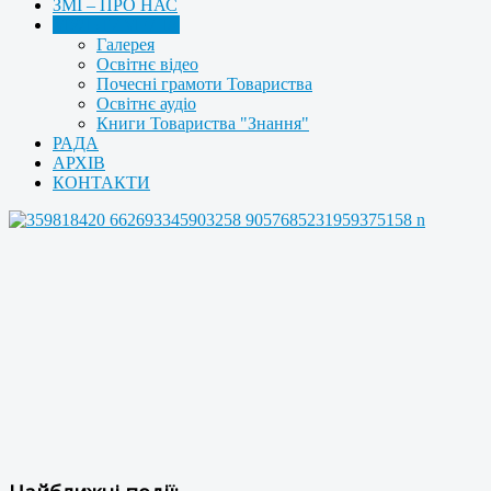
ЗМІ – ПРО НАС
МУЛЬТИМЕДІА
Галерея
Освітнє відео
Почесні грамоти Товариства
Освітнє аудіо
Книги Товариства "Знання"
РАДА
АРХІВ
КОНТАКТИ