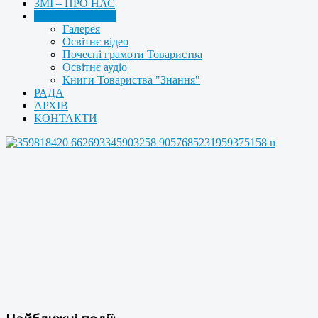
ЗМІ – ПРО НАС
МУЛЬТИМЕДІА
Галерея
Освітнє відео
Почесні грамоти Товариства
Освітнє аудіо
Книги Товариства "Знання"
РАДА
АРХІВ
КОНТАКТИ