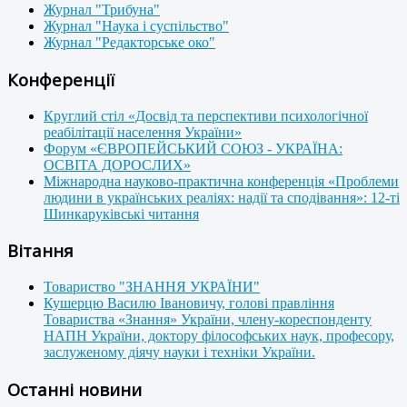
Журнал "Трибуна"
Журнал "Наука і суспільство"
Журнал "Редакторське око"
Конференції
Круглий стіл «Досвід та перспективи психологічної
реабілітації населення України»
Форум «ЄВРОПЕЙСЬКИЙ СОЮЗ - УКРАЇНА:
ОСВІТА ДОРОСЛИХ»
Міжнародна науково-практична конференція «Проблеми
людини в українських реаліях: надії та сподівання»: 12-ті
Шинкаруківські читання
Вітання
Товариство "ЗНАННЯ УКРАЇНИ"
Кушерцю Василю Івановичу, голові правління
Товариства «Знання» України, члену-кореспонденту
НАПН України, доктору філософських наук, професору,
заслуженому діячу науки і техніки України.
Останні новини