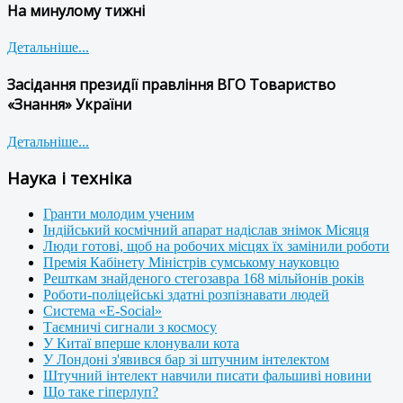
На минулому тижні
Детальніше...
Засідання президії правління ВГО Товариство
«Знання» України
Детальніше...
Наука і техніка
Гранти молодим ученим
Індійський космічний апарат надіслав знімок Місяця
Люди готові, щоб на робочих місцях їх замінили роботи
Премія Кабінету Міністрів сумському науковцю
Решткам знайденого стегозавра 168 мільйонів років
Роботи-поліцейські здатні розпізнавати людей
Система «E-Social»
Таємничі сигнали з космосу
У Китаї вперше клонували кота
У Лондоні з'явився бар зі штучним інтелектом
Штучний інтелект навчили писати фальшиві новини
Що таке гіперлуп?