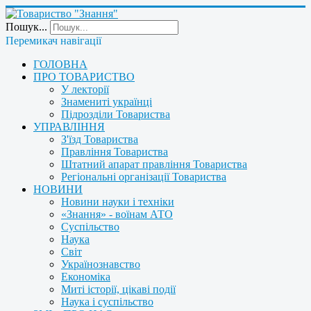
Пошук...
Перемикач навігації
ГОЛОВНА
ПРО ТОВАРИСТВО
У лекторії
Знамениті українці
Підрозділи Товариства
УПРАВЛІННЯ
З'їзд Товариства
Правління Товариства
Штатний апарат правління Товариства
Регіональні організації Товариства
НОВИНИ
Новини науки і техніки
«Знання» - воїнам АТО
Суспільство
Наука
Світ
Українознавство
Економіка
Миті історії, цікаві події
Наука і суспільство