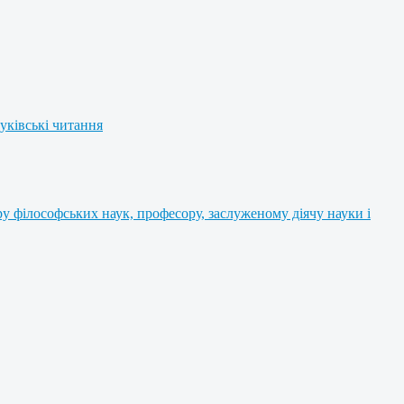
уківські читання
 філософських наук, професору, заслуженому діячу науки і