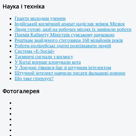
Наука і техніка
Гранти молодим ученим
Індійський космічний апарат надіслав знімок Місяця
Люди готові, щоб на робочих місцях їх замінили роботи
Премія Кабінету Міністрів сумському науковцю
Решткам знайденого стегозавра 168 мільйонів років
Роботи-поліцейські здатні розпізнавати людей
Система «E-Social»
Таємничі сигнали з космосу
У Китаї вперше клонували кота
У Лондоні з'явився бар зі штучним інтелектом
Штучний інтелект навчили писати фальшиві новини
Що таке гіперлуп?
Фотогалерея