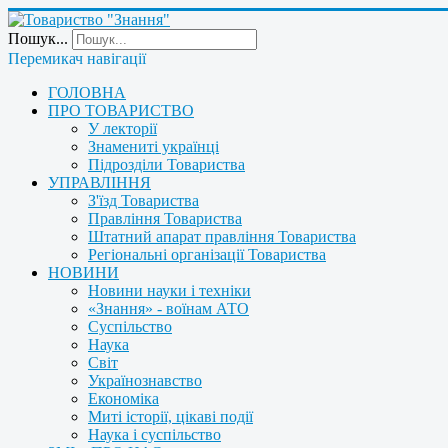
Пошук...
Перемикач навігації
ГОЛОВНА
ПРО ТОВАРИСТВО
У лекторії
Знамениті українці
Підрозділи Товариства
УПРАВЛІННЯ
З'їзд Товариства
Правління Товариства
Штатний апарат правління Товариства
Регіональні організації Товариства
НОВИНИ
Новини науки і техніки
«Знання» - воїнам АТО
Суспільство
Наука
Світ
Українознавство
Економіка
Миті історії, цікаві події
Наука і суспільство