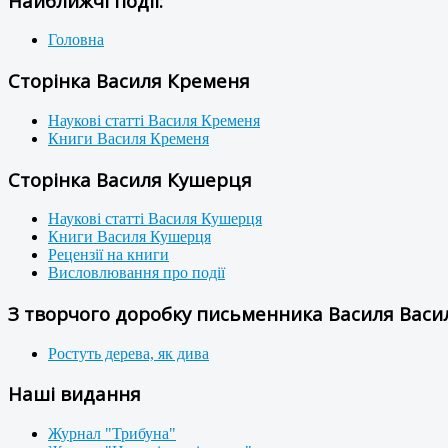
Найближчі події:
Головна
Сторінка Василя Кременя
Наукові статті Василя Кременя
Книги Василя Кременя
Сторінка Василя Кушерця
Наукові статті Василя Кушерця
Книги Василя Кушерця
Рецензії на книги
Висловлювання про події
З творчого доробку письменника Василя Васил
Ростуть дерева, як дива
Наші видання
Журнал "Трибуна"