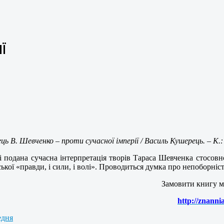
Ї
ь В. Шевченко – проти сучасної імперії / Василь Кушерець. – К.: 
і подана сучасна інтерпретація творів Тараса Шевченка стосовно
ської «правди, і сили, і волі». Проводиться думка про непоборні
Замовити книгу м
http://znannia
едня