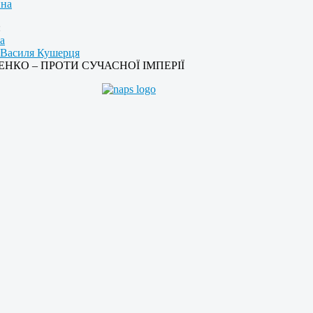
пна
:
а
Василя Кушерця
НКО – ПРОТИ СУЧАСНОЇ ІМПЕРІЇ