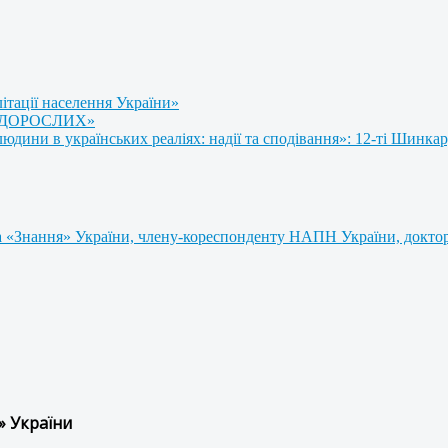
літації населення України»
 ДОРОСЛИХ»
ини в українських реаліях: надії та сподівання»: 12-ті Шинкар
 «Знання» України, члену-кореспонденту НАПН України, доктору
» України