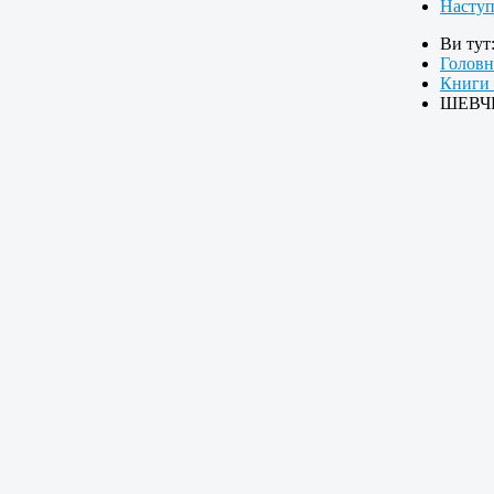
Насту
Ви тут
Головн
Книги 
ШЕВЧЕ