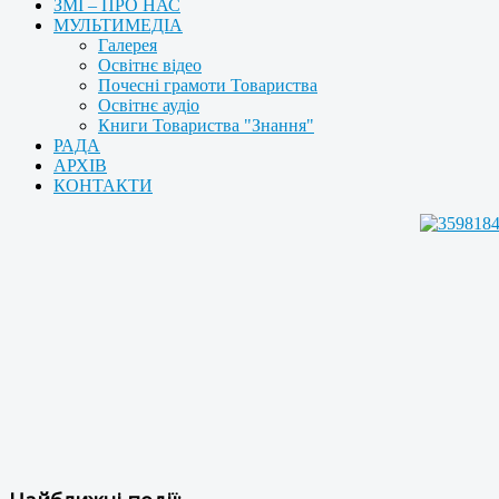
ЗМІ – ПРО НАС
МУЛЬТИМЕДІА
Галерея
Освітнє відео
Почесні грамоти Товариства
Освітнє аудіо
Книги Товариства "Знання"
РАДА
АРХІВ
КОНТАКТИ