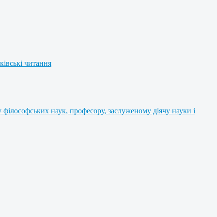
ківські читання
філософських наук, професору, заслуженому діячу науки і