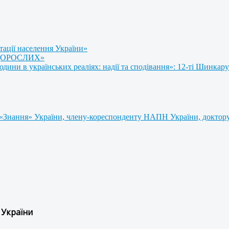
тації населення України»
 ДОРОСЛИХ»
ни в українських реаліях: надії та сподівання»: 12-ті Шинкару
«Знання» України, члену-кореспонденту НАПН України, доктору 
 України