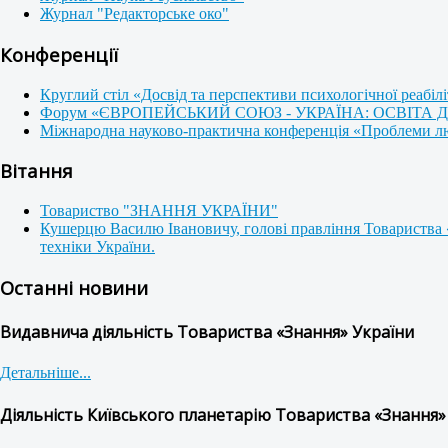
Журнал "Редакторське око"
Конференції
Круглий стіл «Досвід та перспективи психологічної реабілі
Форум «ЄВРОПЕЙСЬКИЙ СОЮЗ - УКРАЇНА: ОСВІТА
Міжнародна науково-практична конференція «Проблеми люди
Вітання
Товариство "ЗНАННЯ УКРАЇНИ"
Кушерцю Василю Івановичу, голові правління Товариства 
техніки України.
Останні новини
Видавнича діяльність Товариства «Знання» України
Детальніше...
Діяльність Київського планетарію Товариства «Знання»