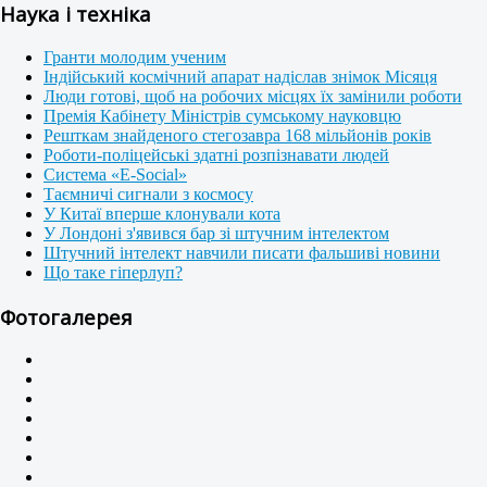
Наука і техніка
Гранти молодим ученим
Індійський космічний апарат надіслав знімок Місяця
Люди готові, щоб на робочих місцях їх замінили роботи
Премія Кабінету Міністрів сумському науковцю
Решткам знайденого стегозавра 168 мільйонів років
Роботи-поліцейські здатні розпізнавати людей
Система «E-Social»
Таємничі сигнали з космосу
У Китаї вперше клонували кота
У Лондоні з'явився бар зі штучним інтелектом
Штучний інтелект навчили писати фальшиві новини
Що таке гіперлуп?
Фотогалерея