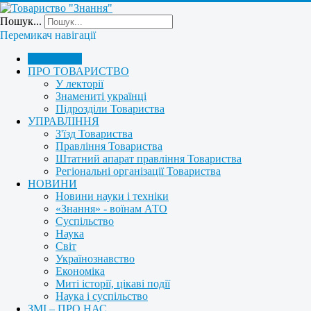
Пошук...
Перемикач навігації
ГОЛОВНА
ПРО ТОВАРИСТВО
У лекторії
Знамениті українці
Підрозділи Товариства
УПРАВЛІННЯ
З'їзд Товариства
Правління Товариства
Штатний апарат правління Товариства
Регіональні організації Товариства
НОВИНИ
Новини науки і техніки
«Знання» - воїнам АТО
Суспільство
Наука
Світ
Українознавство
Економіка
Миті історії, цікаві події
Наука і суспільство
ЗМІ – ПРО НАС