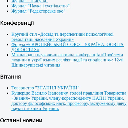
Журнал "Трибуна"
Журнал "Наука і суспільство"
Журнал "Редакторське око"
Конференції
Круглий стіл «Досвід та перспективи психологічної
реабілітації населення України»
Форум «ЄВРОПЕЙСЬКИЙ СОЮЗ - УКРАЇНА: ОСВІТА
ДОРОСЛИХ»
Міжнародна науково-практична конференція «Проблеми
людини в українських реаліях: надії та сподівання»: 12-ті
Шинкаруківські читання
Вітання
Товариство "ЗНАННЯ УКРАЇНИ"
Кушерцю Василю Івановичу, голові правління Товариства
«Знання» України, члену-кореспонденту НАПН України,
доктору філософських наук, професору, заслуженому діячу
науки і техніки України.
Останні новини