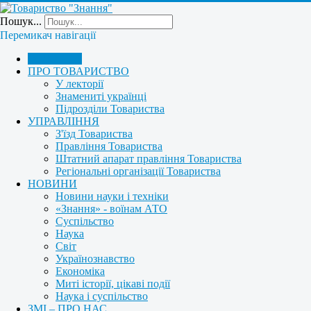
Пошук...
Перемикач навігації
ГОЛОВНА
ПРО ТОВАРИСТВО
У лекторії
Знамениті українці
Підрозділи Товариства
УПРАВЛІННЯ
З'їзд Товариства
Правління Товариства
Штатний апарат правління Товариства
Регіональні організації Товариства
НОВИНИ
Новини науки і техніки
«Знання» - воїнам АТО
Суспільство
Наука
Світ
Українознавство
Економіка
Миті історії, цікаві події
Наука і суспільство
ЗМІ – ПРО НАС