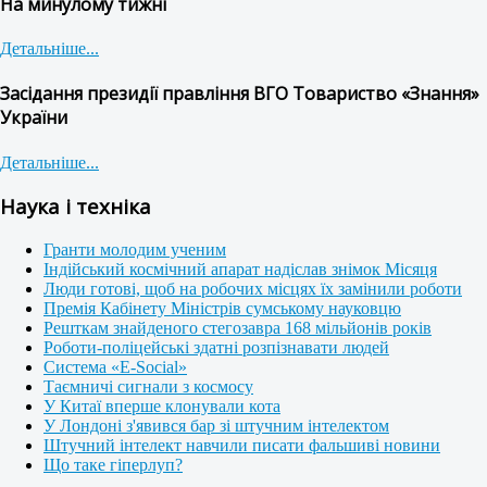
На минулому тижні
Детальніше...
Засідання президії правління ВГО Товариство «Знання»
України
Детальніше...
Наука і техніка
Гранти молодим ученим
Індійський космічний апарат надіслав знімок Місяця
Люди готові, щоб на робочих місцях їх замінили роботи
Премія Кабінету Міністрів сумському науковцю
Решткам знайденого стегозавра 168 мільйонів років
Роботи-поліцейські здатні розпізнавати людей
Система «E-Social»
Таємничі сигнали з космосу
У Китаї вперше клонували кота
У Лондоні з'явився бар зі штучним інтелектом
Штучний інтелект навчили писати фальшиві новини
Що таке гіперлуп?