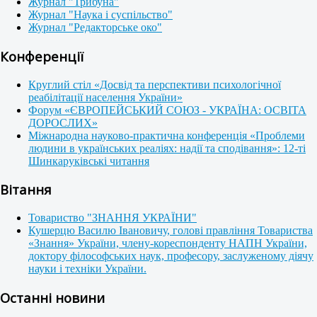
Журнал "Трибуна"
Журнал "Наука і суспільство"
Журнал "Редакторське око"
Конференції
Круглий стіл «Досвід та перспективи психологічної
реабілітації населення України»
Форум «ЄВРОПЕЙСЬКИЙ СОЮЗ - УКРАЇНА: ОСВІТА
ДОРОСЛИХ»
Міжнародна науково-практична конференція «Проблеми
людини в українських реаліях: надії та сподівання»: 12-ті
Шинкаруківські читання
Вітання
Товариство "ЗНАННЯ УКРАЇНИ"
Кушерцю Василю Івановичу, голові правління Товариства
«Знання» України, члену-кореспонденту НАПН України,
доктору філософських наук, професору, заслуженому діячу
науки і техніки України.
Останні новини