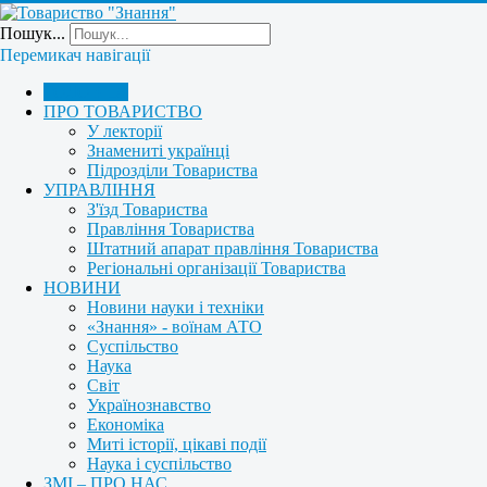
Пошук...
Перемикач навігації
ГОЛОВНА
ПРО ТОВАРИСТВО
У лекторії
Знамениті українці
Підрозділи Товариства
УПРАВЛІННЯ
З'їзд Товариства
Правління Товариства
Штатний апарат правління Товариства
Регіональні організації Товариства
НОВИНИ
Новини науки і техніки
«Знання» - воїнам АТО
Суспільство
Наука
Світ
Українознавство
Економіка
Миті історії, цікаві події
Наука і суспільство
ЗМІ – ПРО НАС