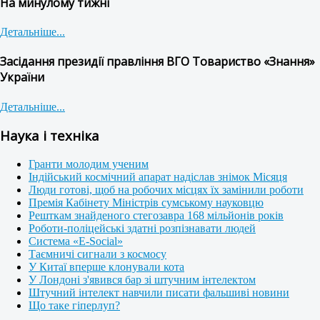
На минулому тижні
Детальніше...
Засідання президії правління ВГО Товариство «Знання»
України
Детальніше...
Наука і техніка
Гранти молодим ученим
Індійський космічний апарат надіслав знімок Місяця
Люди готові, щоб на робочих місцях їх замінили роботи
Премія Кабінету Міністрів сумському науковцю
Решткам знайденого стегозавра 168 мільйонів років
Роботи-поліцейські здатні розпізнавати людей
Система «E-Social»
Таємничі сигнали з космосу
У Китаї вперше клонували кота
У Лондоні з'явився бар зі штучним інтелектом
Штучний інтелект навчили писати фальшиві новини
Що таке гіперлуп?