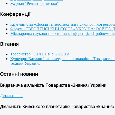
Журнал "Редакторське око"
Конференції
Круглий стіл «Досвід та перспективи психологічної реабілі
Форум «ЄВРОПЕЙСЬКИЙ СОЮЗ - УКРАЇНА: ОСВІТА
Міжнародна науково-практична конференція «Проблеми люди
Вітання
Товариство "ЗНАННЯ УКРАЇНИ"
Кушерцю Василю Івановичу, голові правління Товариства 
техніки України.
Останні новини
Видавнича діяльність Товариства «Знання» України
Детальніше...
Діяльність Київського планетарію Товариства «Знання»