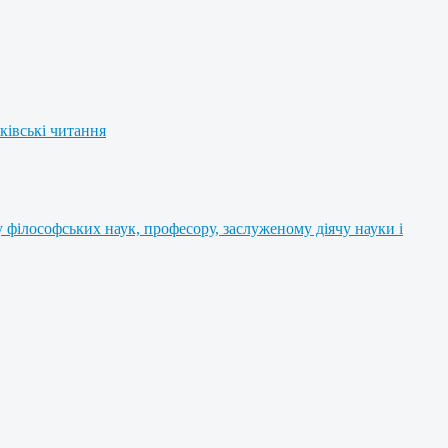
ківські читання
філософських наук, професору, заслуженому діячу науки і