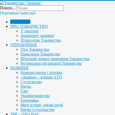
Пошук...
Перемикач навігації
ГОЛОВНА
ПРО ТОВАРИСТВО
У лекторії
Знамениті українці
Підрозділи Товариства
УПРАВЛІННЯ
З'їзд Товариства
Правління Товариства
Штатний апарат правління Товариства
Регіональні організації Товариства
НОВИНИ
Новини науки і техніки
«Знання» - воїнам АТО
Суспільство
Наука
Світ
Українознавство
Економіка
Миті історії, цікаві події
Наука і суспільство
ЗМІ – ПРО НАС