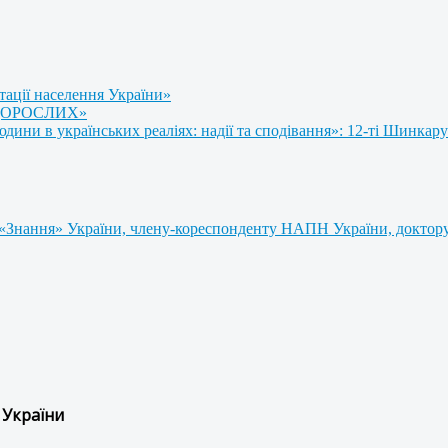
тації населення України»
 ДОРОСЛИХ»
ни в українських реаліях: надії та сподівання»: 12-ті Шинкару
«Знання» України, члену-кореспонденту НАПН України, доктору 
 України