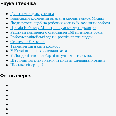
Наука і техніка
Гранти молодим ученим
Індійський космічний апарат надіслав знімок Місяця
Люди готові, щоб на робочих місцях їх замінили роботи
Премія Кабінету Міністрів сумському науковцю
Решткам знайденого стегозавра 168 мільйонів років
Роботи-поліцейські здатні розпізнавати людей
Система «E-Social»
Таємничі сигнали з космосу
У Китаї вперше клонували кота
У Лондоні з'явився бар зі штучним інтелектом
Штучний інтелект навчили писати фальшиві новини
Що таке гіперлуп?
Фотогалерея