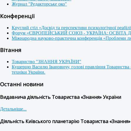
Журнал "Редакторське око"
Конференції
Круглий стіл «Досвід та перспективи психологічної реабілі
Форум «ЄВРОПЕЙСЬКИЙ СОЮЗ - УКРАЇНА: ОСВІТА
Міжнародна науково-практична конференція «Проблеми люди
Вітання
Товариство "ЗНАННЯ УКРАЇНИ"
Кушерцю Василю Івановичу, голові правління Товариства 
техніки України.
Останні новини
Видавнича діяльність Товариства «Знання» України
Детальніше...
Діяльність Київського планетарію Товариства «Знання»