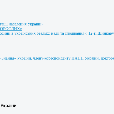
тації населення України»
 ДОРОСЛИХ»
ни в українських реаліях: надії та сподівання»: 12-ті Шинкару
«Знання» України, члену-кореспонденту НАПН України, доктору 
 України