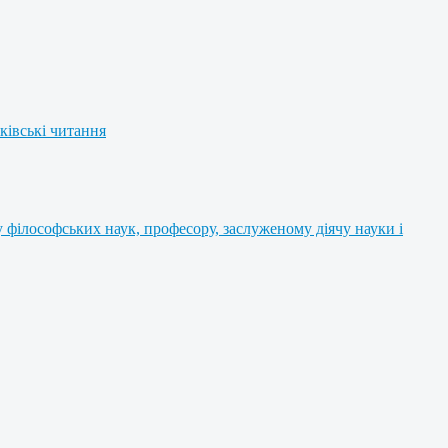
ківські читання
філософських наук, професору, заслуженому діячу науки і