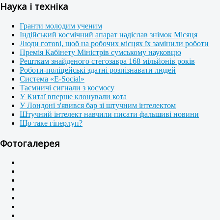
Наука і техніка
Гранти молодим ученим
Індійський космічний апарат надіслав знімок Місяця
Люди готові, щоб на робочих місцях їх замінили роботи
Премія Кабінету Міністрів сумському науковцю
Решткам знайденого стегозавра 168 мільйонів років
Роботи-поліцейські здатні розпізнавати людей
Система «E-Social»
Таємничі сигнали з космосу
У Китаї вперше клонували кота
У Лондоні з'явився бар зі штучним інтелектом
Штучний інтелект навчили писати фальшиві новини
Що таке гіперлуп?
Фотогалерея