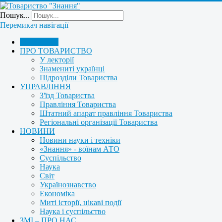
Пошук...
Перемикач навігації
ГОЛОВНА
ПРО ТОВАРИСТВО
У лекторії
Знамениті українці
Підрозділи Товариства
УПРАВЛІННЯ
З'їзд Товариства
Правління Товариства
Штатний апарат правління Товариства
Регіональні організації Товариства
НОВИНИ
Новини науки і техніки
«Знання» - воїнам АТО
Суспільство
Наука
Світ
Українознавство
Економіка
Миті історії, цікаві події
Наука і суспільство
ЗМІ – ПРО НАС