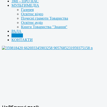
ЗМІ – ПРО НАС
МУЛЬТИМЕДІА
Галерея
Освітнє відео
Почесні грамоти Товариства
Освітнє аудіо
Книги Товариства "Знання"
РАДА
АРХІВ
КОНТАКТИ