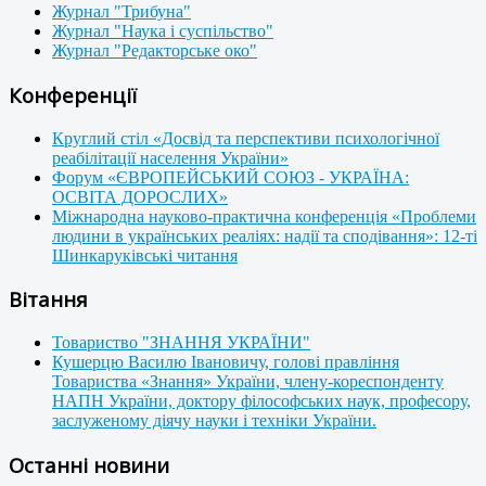
Журнал "Трибуна"
Журнал "Наука і суспільство"
Журнал "Редакторське око"
Конференції
Круглий стіл «Досвід та перспективи психологічної
реабілітації населення України»
Форум «ЄВРОПЕЙСЬКИЙ СОЮЗ - УКРАЇНА:
ОСВІТА ДОРОСЛИХ»
Міжнародна науково-практична конференція «Проблеми
людини в українських реаліях: надії та сподівання»: 12-ті
Шинкаруківські читання
Вітання
Товариство "ЗНАННЯ УКРАЇНИ"
Кушерцю Василю Івановичу, голові правління
Товариства «Знання» України, члену-кореспонденту
НАПН України, доктору філософських наук, професору,
заслуженому діячу науки і техніки України.
Останні новини