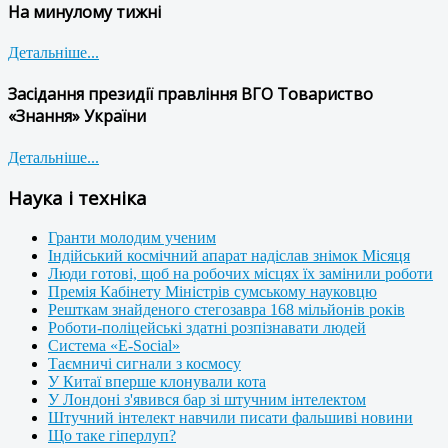
На минулому тижні
Детальніше...
Засідання президії правління ВГО Товариство
«Знання» України
Детальніше...
Наука і техніка
Гранти молодим ученим
Індійський космічний апарат надіслав знімок Місяця
Люди готові, щоб на робочих місцях їх замінили роботи
Премія Кабінету Міністрів сумському науковцю
Решткам знайденого стегозавра 168 мільйонів років
Роботи-поліцейські здатні розпізнавати людей
Система «E-Social»
Таємничі сигнали з космосу
У Китаї вперше клонували кота
У Лондоні з'явився бар зі штучним інтелектом
Штучний інтелект навчили писати фальшиві новини
Що таке гіперлуп?