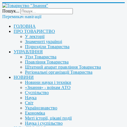
Пошук...
Перемикач навігації
ГОЛОВНА
ПРО ТОВАРИСТВО
У лекторії
Знамениті українці
Підрозділи Товариства
УПРАВЛІННЯ
З'їзд Товариства
Правління Товариства
Штатний апарат правління Товариства
Регіональні організації Товариства
НОВИНИ
Новини науки і техніки
«Знання» - воїнам АТО
Суспільство
Наука
Світ
Українознавство
Економіка
Миті історії, цікаві події
Наука і суспільство