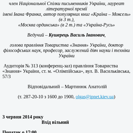
член Національної Спілки письменників України, лауреат
літературної премії
імені Івана Франка, автор популярних книг «Країна – Моксель»
(в 3 т.),
«Москва ординська» (в 2 т.) та «Україна-Русь»
Ведучий –
Кушерець Василь Іванович
,
голова правління Товариства «Знання» України, доктор
філософських наук, професор, заслужений діяч науки і техніки
України
Аудиторія № 313 (конференц-зал)
правління Товариства
«Знання» України,
ст. м. «Олімпійська», вул. В. Васильківська,
57/3
Відповідальний – Мартинюк Анатолій
(т. 287-20-10 з 1600 до 1900,
olgas@ipnet.kiev.ua
)
3 червня 2014 року
Вхід вільний
Початок о 17:00