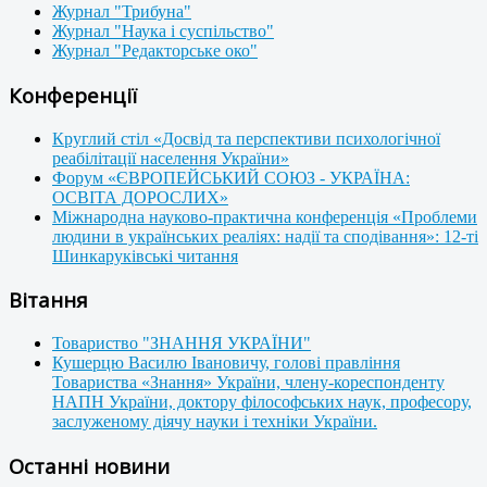
Журнал "Трибуна"
Журнал "Наука і суспільство"
Журнал "Редакторське око"
Конференції
Круглий стіл «Досвід та перспективи психологічної
реабілітації населення України»
Форум «ЄВРОПЕЙСЬКИЙ СОЮЗ - УКРАЇНА:
ОСВІТА ДОРОСЛИХ»
Міжнародна науково-практична конференція «Проблеми
людини в українських реаліях: надії та сподівання»: 12-ті
Шинкаруківські читання
Вітання
Товариство "ЗНАННЯ УКРАЇНИ"
Кушерцю Василю Івановичу, голові правління
Товариства «Знання» України, члену-кореспонденту
НАПН України, доктору філософських наук, професору,
заслуженому діячу науки і техніки України.
Останні новини