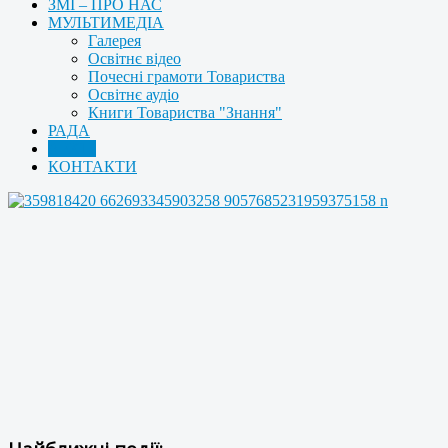
ЗМІ – ПРО НАС
МУЛЬТИМЕДІА
Галерея
Освітнє відео
Почесні грамоти Товариства
Освітнє аудіо
Книги Товариства "Знання"
РАДА
АРХІВ
КОНТАКТИ