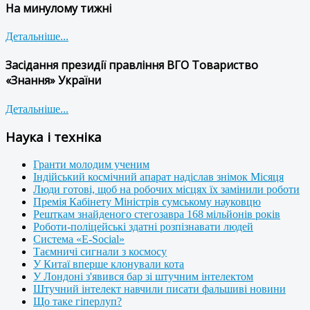
На минулому тижні
Детальніше...
Засідання президії правління ВГО Товариство
«Знання» України
Детальніше...
Наука і техніка
Гранти молодим ученим
Індійський космічний апарат надіслав знімок Місяця
Люди готові, щоб на робочих місцях їх замінили роботи
Премія Кабінету Міністрів сумському науковцю
Решткам знайденого стегозавра 168 мільйонів років
Роботи-поліцейські здатні розпізнавати людей
Система «E-Social»
Таємничі сигнали з космосу
У Китаї вперше клонували кота
У Лондоні з'явився бар зі штучним інтелектом
Штучний інтелект навчили писати фальшиві новини
Що таке гіперлуп?