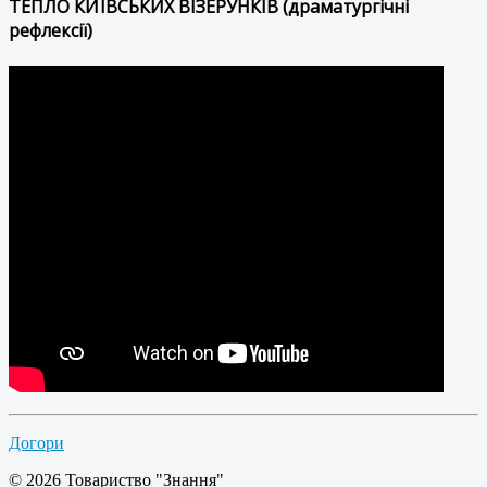
ТЕПЛО КИЇВСЬКИХ ВІЗЕРУНКІВ (драматургічні
рефлексії)
Догори
© 2026 Товариство "Знання"