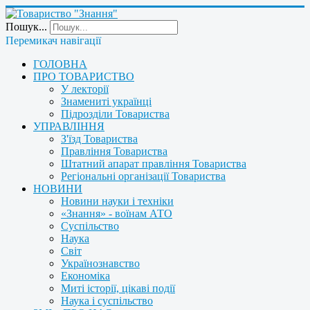
Пошук...
Перемикач навігації
ГОЛОВНА
ПРО ТОВАРИСТВО
У лекторії
Знамениті українці
Підрозділи Товариства
УПРАВЛІННЯ
З'їзд Товариства
Правління Товариства
Штатний апарат правління Товариства
Регіональні організації Товариства
НОВИНИ
Новини науки і техніки
«Знання» - воїнам АТО
Суспільство
Наука
Світ
Українознавство
Економіка
Миті історії, цікаві події
Наука і суспільство