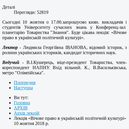
Деталі
Перегляди: 52819
Сьогодні 10 жовтня о 17.00.запрошуємо киян. викладачів і
студентів Університету сучасних знань у Конференц-зал
планетарію Товариства "Знання". Буде цікава лекція: «Вічове
право в українській політичній культурі».
Лектор
- Людмила Георгіївна ІВАНОВА, відомий історик, з
ролини українських істориків, кандидат історичних наук.
Ведучий
- В.І.Кушерець, віце-президент Товариства, член-
кореспондент НАПНУ. Вхід вільний. К., В.Васильківська,
метро "Олімпійська".
Попередня
Наступна
Ви тут:
Головна
АРХІВ
Архів лекцій
Лекція «Вічове право в українській політичній культурі»
10 жовтня 2018 р.