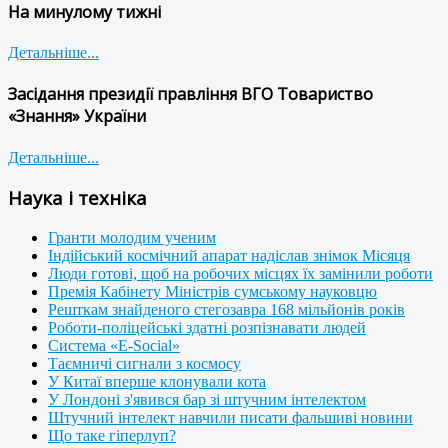
На минулому тижні
Детальніше...
Засідання президії правління ВГО Товариство
«Знання» України
Детальніше...
Наука і техніка
Гранти молодим ученим
Індійський космічний апарат надіслав знімок Місяця
Люди готові, щоб на робочих місцях їх замінили роботи
Премія Кабінету Міністрів сумському науковцю
Решткам знайденого стегозавра 168 мільйонів років
Роботи-поліцейські здатні розпізнавати людей
Система «E-Social»
Таємничі сигнали з космосу
У Китаї вперше клонували кота
У Лондоні з'явився бар зі штучним інтелектом
Штучний інтелект навчили писати фальшиві новини
Що таке гіперлуп?