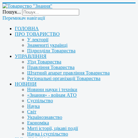
Пошук...
Перемикач навігації
ГОЛОВНА
ПРО ТОВАРИСТВО
У лекторії
Знамениті українці
Підрозділи Товариства
УПРАВЛІННЯ
З'їзд Товариства
Правління Товариства
Штатний апарат правління Товариства
Регіональні організації Товариства
НОВИНИ
Новини науки і техніки
«Знання» - воїнам АТО
Суспільство
Наука
Світ
Українознавство
Економіка
Миті історії, цікаві події
Наука і суспільство