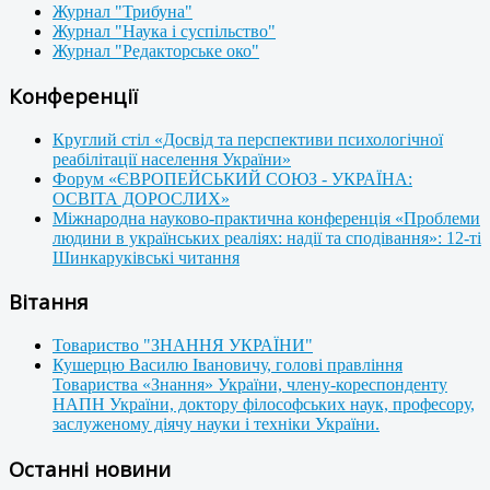
Журнал "Трибуна"
Журнал "Наука і суспільство"
Журнал "Редакторське око"
Конференції
Круглий стіл «Досвід та перспективи психологічної
реабілітації населення України»
Форум «ЄВРОПЕЙСЬКИЙ СОЮЗ - УКРАЇНА:
ОСВІТА ДОРОСЛИХ»
Міжнародна науково-практична конференція «Проблеми
людини в українських реаліях: надії та сподівання»: 12-ті
Шинкаруківські читання
Вітання
Товариство "ЗНАННЯ УКРАЇНИ"
Кушерцю Василю Івановичу, голові правління
Товариства «Знання» України, члену-кореспонденту
НАПН України, доктору філософських наук, професору,
заслуженому діячу науки і техніки України.
Останні новини