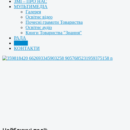
ЗМІ – ПРО НАС
МУЛЬТИМЕДІА
Галерея
Освітнє відео
Почесні грамоти Товариства
Освітнє аудіо
Книги Товариства "Знання"
РАДА
АРХІВ
КОНТАКТИ