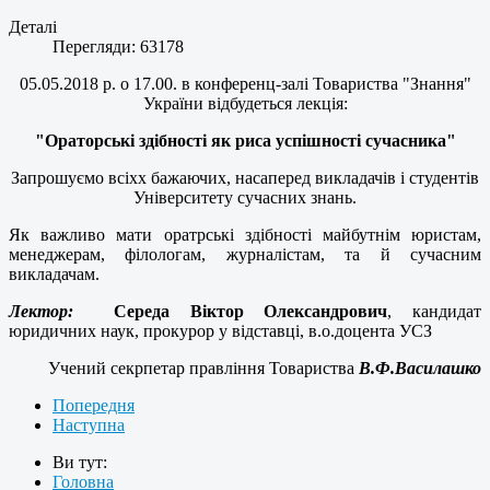
Деталі
Перегляди: 63178
05.05.2018 р. о 17.00. в конференц-залі Товариства "Знання"
України відбудеться лекція:
"Ораторські здібності як риса успішності сучасника"
Запрошуємо всіхх бажаючих, насаперед викладачів і студентів
Університету сучасних знань.
Як важливо мати оратрські здібності майбутнім юристам,
менеджерам, філологам, журналістам, та й сучасним
викладачам.
Лектор:
Середа Віктор Олександрович
, кандидат
юридичних наук, прокурор у відставці, в.о.доцента УСЗ
Учений секрпетар правління Товариства
В.Ф.Василашко
Попередня
Наступна
Ви тут:
Головна