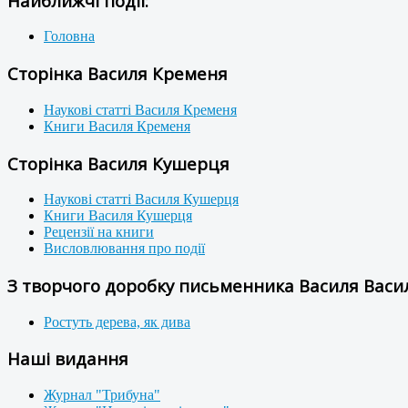
Найближчі події:
Головна
Сторінка Василя Кременя
Наукові статті Василя Кременя
Книги Василя Кременя
Сторінка Василя Кушерця
Наукові статті Василя Кушерця
Книги Василя Кушерця
Рецензії на книги
Висловлювання про події
З творчого доробку письменника Василя Васил
Ростуть дерева, як дива
Наші видання
Журнал "Трибуна"