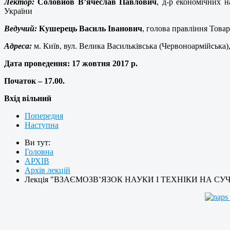
Лектор:
Соловйов В’ячеслав Павлович
, д-р економічних н
України
Ведучий:
Кушерець Василь Іванович
, голова правління Това
Адреса:
м. Київ, вул. Велика Васильківська (Червоноармійська),
Дата проведення:
17 жовтня 2017 р.
Початок – 17.00.
Вхід вільний
Попередня
Наступна
Ви тут:
Головна
АРХІВ
Архів лекцій
Лекція "ВЗАЄМОЗВ’ЯЗОК НАУКИ І ТЕХНІКИ НА CУЧА