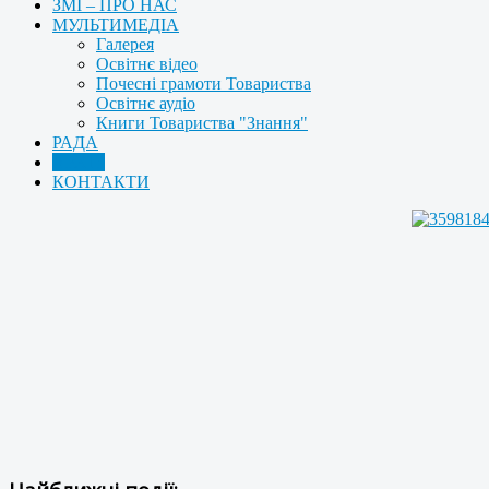
ЗМІ – ПРО НАС
МУЛЬТИМЕДІА
Галерея
Освітнє відео
Почесні грамоти Товариства
Освітнє аудіо
Книги Товариства "Знання"
РАДА
АРХІВ
КОНТАКТИ