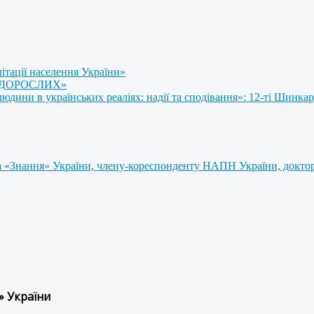
літації населення України»
 ДОРОСЛИХ»
ини в українських реаліях: надії та сподівання»: 12-ті Шинкар
 «Знання» України, члену-кореспонденту НАПН України, доктору
» України