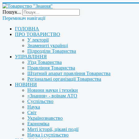
Пошук...
Перемикач навігації
ГОЛОВНА
ПРО ТОВАРИСТВО
У лекторії
Знамениті українці
Підрозділи Товариства
УПРАВЛІННЯ
З'їзд Товариства
Правління Товариства
Штатний апарат правління Товариства
Регіональні організації Товариства
НОВИНИ
Новини науки і техніки
«Знання» - воїнам АТО
Суспільство
Наука
Світ
Українознавство
Економіка
Миті історії, цікаві події
Наука і суспільство