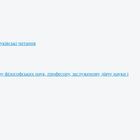
уківські читання
 філософських наук, професору, заслуженому діячу науки і