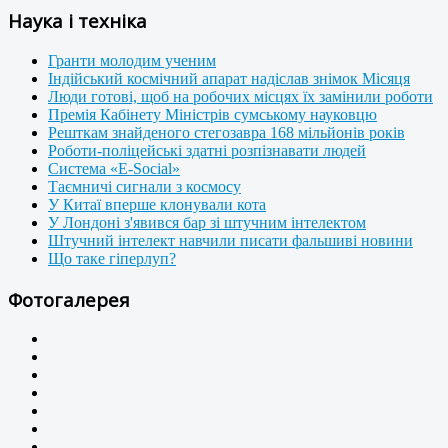
Наука і техніка
Гранти молодим ученим
Індійський космічний апарат надіслав знімок Місяця
Люди готові, щоб на робочих місцях їх замінили роботи
Премія Кабінету Міністрів сумському науковцю
Решткам знайденого стегозавра 168 мільйонів років
Роботи-поліцейські здатні розпізнавати людей
Система «E-Social»
Таємничі сигнали з космосу
У Китаї вперше клонували кота
У Лондоні з'явився бар зі штучним інтелектом
Штучний інтелект навчили писати фальшиві новини
Що таке гіперлуп?
Фотогалерея