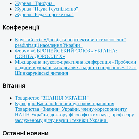
Журнал "Трибуна"
Журнал "Наука і суспільство"
Журнал "Редакторське око"
Конференції
Круглий стіл «Досвід та перспективи психологічної
реабілітації населення України»
Форум «ЄВРОПЕЙСЬКИЙ СОЮЗ - УКРАЇНА:
ОСВІТА ДОРОСЛИХ»
Міжнародна науково-практична конференція «Проблеми
людини в українських реаліях: надії та сподівання»: 12-ті
Шинкаруківські читання
Вітання
Товариство "ЗНАННЯ УКРАЇНИ"
Кушерцю Василю Івановичу, голові правління
Товариства «Знання» України, члену-кореспонденту
НАПН України, доктору філософських наук, професору,
заслуженому діячу науки і техніки України.
Останні новини