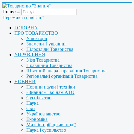
Пошук...
Перемикач навігації
ГОЛОВНА
ПРО ТОВАРИСТВО
У лекторії
Знамениті українці
Підрозділи Товариства
УПРАВЛІННЯ
З'їзд Товариства
Правління Товариства
Штатний апарат правління Товариства
Регіональні організації Товариства
НОВИНИ
Новини науки і техніки
«Знання» - воїнам АТО
Суспільство
Наука
Світ
Українознавство
Економіка
Миті історії, цікаві події
Наука і суспільство