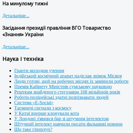
На минулому тижні
Детальніше...
Засідання президії правління ВГО Товариство
«Знання» України
Детальніше...
Наука і техніка
Гранти молодим ученим
Індійський космічний апарат надіслав знімок Місяця
Люди готові, щоб на робочих місцях їх замінили роботи
Премія Кабінету Міністрів сумському науковцю
Решткам знайденого стегозавра 168 мільйонів років
Роботи-поліцейські здатні розпізнавати людей
Система «E-Social»
Таємничі сигнали з космосу
У Китаї вперше клонували кота
У Лондоні з'явився бар зі штучним інтелектом
Штучний інтелект навчили писати фальшиві новини
Що таке гіперлуп?