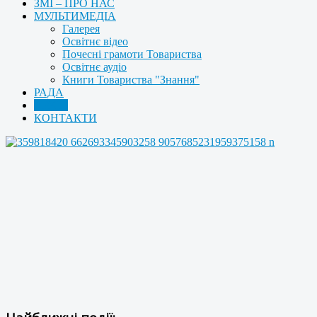
ЗМІ – ПРО НАС
МУЛЬТИМЕДІА
Галерея
Освітнє відео
Почесні грамоти Товариства
Освітнє аудіо
Книги Товариства "Знання"
РАДА
АРХІВ
КОНТАКТИ