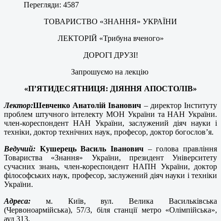
Перегляди: 4587
ТОВАРИСТВО «ЗНАННЯ» УКРАЇНИ
ЛЕКТОРІЙ «Трибуна вченого»
ДОРОГІ ДРУЗІ!
Запрошуємо на лекцію
«П’ЯТИДЕСЯТНИЦЯ: ДІЯННЯ АПОСТОЛІВ»
Лектор:
Шевченко Анатолій Іванович
– директор Інституту
проблем штучного інтелекту МОН України та НАН України.
член-кореспондент НАН України, заслужений діяч науки і
техніки, доктор технічних наук, професор, доктор богослов’я.
Ведучий:
Кушерець Василь Іванович
– голова правління
Товариства «Знання» України, президент Університету
сучасних знань, член-кореспондент НАПН України, доктор
філософських наук, професор, заслужений діяч науки і техніки
України.
Адреса:
м. Київ, вул. Велика Васильківська
(Червоноармійська), 57/3, біля станції метро «Олімпійська»,
ауд 313.