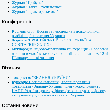
Журнал "Трибуна"
Журнал "Наука і суспільство"
Журнал "Редакторське око"
Конференції
Круглий стіл «Досвід та перспективи психологічної
реабілітації населення України»
Форум «ЄВРОПЕЙСЬКИЙ СОЮЗ - УКРАЇНА:
ОСВІТА ДОРОСЛИХ»
Міжнародна науково-практична конференція «Проблеми
людини в українських реаліях: надії та сподівання»: 12-ті
Шинкаруківські читання
Вітання
Товариство "ЗНАННЯ УКРАЇНИ"
Кушерцю Василю Івановичу, голові правління
Товариства «Знання» України, члену-кореспонденту
НАПН України, доктору філософських наук, професору,
заслуженому діячу науки і техніки України.
Останні новини