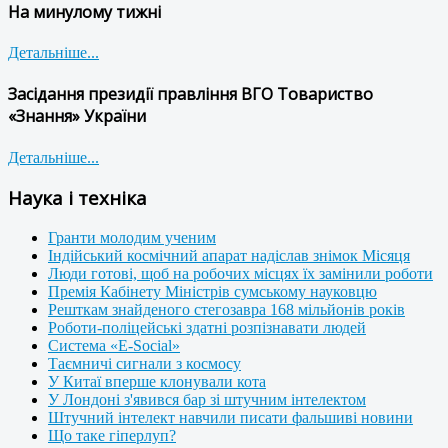
На минулому тижні
Детальніше...
Засідання президії правління ВГО Товариство
«Знання» України
Детальніше...
Наука і техніка
Гранти молодим ученим
Індійський космічний апарат надіслав знімок Місяця
Люди готові, щоб на робочих місцях їх замінили роботи
Премія Кабінету Міністрів сумському науковцю
Решткам знайденого стегозавра 168 мільйонів років
Роботи-поліцейські здатні розпізнавати людей
Система «E-Social»
Таємничі сигнали з космосу
У Китаї вперше клонували кота
У Лондоні з'явився бар зі штучним інтелектом
Штучний інтелект навчили писати фальшиві новини
Що таке гіперлуп?