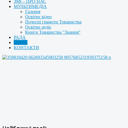
ЗМІ – ПРО НАС
МУЛЬТИМЕДІА
Галерея
Освітнє відео
Почесні грамоти Товариства
Освітнє аудіо
Книги Товариства "Знання"
РАДА
АРХІВ
КОНТАКТИ