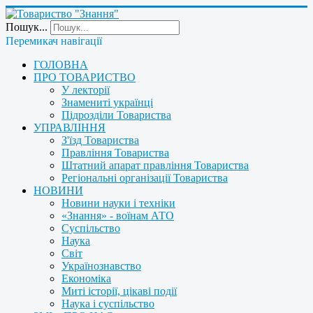
Пошук...
Перемикач навігації
ГОЛОВНА
ПРО ТОВАРИСТВО
У лекторії
Знамениті українці
Підрозділи Товариства
УПРАВЛІННЯ
З'їзд Товариства
Правління Товариства
Штатний апарат правління Товариства
Регіональні організації Товариства
НОВИНИ
Новини науки і техніки
«Знання» - воїнам АТО
Суспільство
Наука
Світ
Українознавство
Економіка
Миті історії, цікаві події
Наука і суспільство