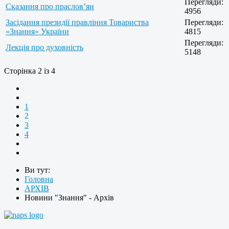
Перегляди:
Сказання про праслов’ян
4956
Засідання президії правління Товариства
Перегляди:
«Знання» України
4815
Перегляди:
Лекція про духовність
5148
Сторінка 2 із 4
1
2
3
4
Ви тут:
Головна
АРХІВ
Новини "Знання" - Архів