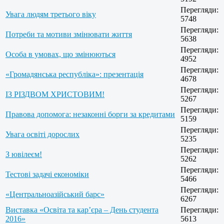
Перегляди:
Увага людям третього віку
5748
Перегляди:
Потреби та мотиви змінювати життя
5638
Перегляди:
Особа в умовах, що змінюються
4952
Перегляди:
«Громадянська республіка»: презентація
4678
Перегляди:
ІЗ РІЗДВОМ ХРИСТОВИМ!
5267
Перегляди:
Правова допомога: незаконні борги за кредитами
5159
Перегляди:
Увага освіті дорослих
5235
Перегляди:
З ювілеєм!
5262
Перегляди:
Тестові задачі економіки
5466
Перегляди:
«Центральноазійський барс»
6267
Виставка «Освіта та кар’єра – День студента
Перегляди:
2016»
5613