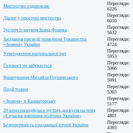
Перегляди:
Мистецтво оздоровляє
6226
Перегляди:
Діалог у просторі мистецтва
6010
Перегляди:
Зустріч із внуком Івана Франка
5632
Засідання президії правління Товариства
Перегляди:
«Знання» України
4724
Перегляди:
Утвердження національної ідеї
5953
Перегляди:
Голокост не забувається
5066
Перегляди:
Вшанування Михайла Грушевського
5091
Перегляди:
Події тижня
5303
Перегляди:
«Знання» в Краматорську
5177
20 вересня відбулася зустріч-дискусія на тему
Перегляди:
«Сучасна зовнішня політика України»
4801
Перегляди:
Безперервність прадавньої історії України
4393