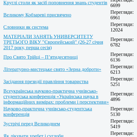
Круглі столи як засіб поповнення знань студентів
6699
Перегляди:
Великому Кобзареві присвячено
6961
Перегляди:
Словники як система
12024
МАТЕРІАЛИ ЗАНЯТЬ УНИВЕРСИТЕТУ
Перегляди:
ТРЕТЬОГО ВІКУ "Європейський" (26-27 січня
6782
2017 року, перша сесія)
Перегляди:
Про Свято Трійці – П’ятидесятниці
6136
Перегляди:
Літературно-мистецьке свято «Зерна доброти»
6213
Перегляди:
Засідання президії правління товариства
5251
Всеукраїнська науково-практична учнівсько-
Перегляди:
студентська конференція «Українська наука в
4896
інформаційних вимірах: проблеми і перспективи»
Науково-практична учнівсько-студентська
Перегляди:
конференція
5130
Перегляди:
Зустрічі перед Великоднем
5419
Перегляди:
Як лікувати хребет і суглоби