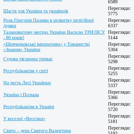
6589
Перегляди:
Щастя для України та українців
5775
Роль Григорія Палами в розвитку релігійної
Перегляди:
думки
6337
Талановитому митцю України Василю ТРИЛІСУ
Перегляди:
- 80 років!
5144
«Шевченківські імперативи» у Товаристві
Перегляди:
«Знання» України
5304
Перегляди:
Судова тяганина триває
5298
Перегляди:
Республіканізм у світі
5255
Перегляди:
На честь Лесі Українки
5337
Перегляди:
Україна і Польща
5366
Перегляди:
Республіканізм в Україні
5720
Перегляди:
У веселої «Веселки»
5181
Перегляди:
Свято – день Святого Валентина
5192