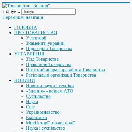
Пошук...
Перемикач навігації
ГОЛОВНА
ПРО ТОВАРИСТВО
У лекторії
Знамениті українці
Підрозділи Товариства
УПРАВЛІННЯ
З'їзд Товариства
Правління Товариства
Штатний апарат правління Товариства
Регіональні організації Товариства
НОВИНИ
Новини науки і техніки
«Знання» - воїнам АТО
Суспільство
Наука
Світ
Українознавство
Економіка
Миті історії, цікаві події
Наука і суспільство