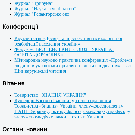
Журнал "Трибуна"
Журнал "Наука і суспільство"
Журнал "Редакторське око"
Конференції
Круглий стіл «Досвід та перспективи психологічної
реабілітації населення України»
Форум «ЄВРОПЕЙСЬКИЙ СОЮЗ - УКРАЇНА:
ОСВІТА ДОРОСЛИХ»
Міжнародна науково-практична конференція «Проблеми
людини в українських реаліях: надії та сподівання»: 12-ті
Шинкаруківські читання
Вітання
Товариство "ЗНАННЯ УКРАЇНИ"
Кушерцю Василю Івановичу, голові правління
Товариства «Знання» України, члену-кореспонденту
НАПН України, доктору філософських наук, професору,
заслуженому діячу науки і техніки України.
Останні новини