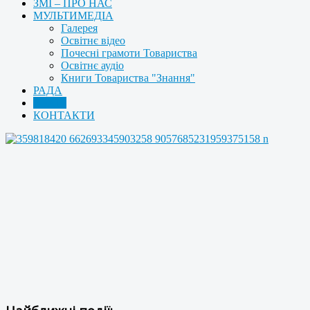
ЗМІ – ПРО НАС
МУЛЬТИМЕДІА
Галерея
Освітнє відео
Почесні грамоти Товариства
Освітнє аудіо
Книги Товариства "Знання"
РАДА
АРХІВ
КОНТАКТИ