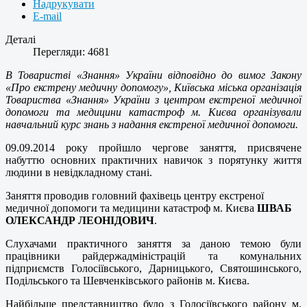
Надрукувати
E-mail
Деталі
Перегляди: 4681
В Товаристві «Знання» України відповідно до вимог Закону
«Про екстрену медичну допомогу», Київська міська організація
Товариства «Знання» України з центром екстреної медичної
допомоги та медицини катастроф м. Києва організували
навчальний курс знань з надання екстреної медичної допомоги.
09.09.2014 року пройшло чергове заняття, присвячене
набуттю основних практичних навичок з порятунку життя
людини в невідкладному стані.
Заняття проводив головний фахівець центру екстреної
медичної допомоги та медицини катастроф м. Києва
ШВАБ
ОЛЕКСАНДР ЛЕОНІДОВИЧ
.
Слухачами практичного заняття за даною темою були
працівники райдержадміністрацій та комунальних
підприємств Голосіївського, Дарницького, Святошинського,
Подільського та Шевченківського районів м. Києва.
Найбільше представництво було з Голосіївського району м.