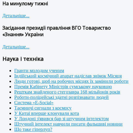
На минулому тижні
Детальніше...
Засідання президії правління ВГО Товариство
«Знання» України
Детальніше...
Наука і техніка
Гранти молодим ученим
Індійський космічний апарат надіслав знімок Місяця
Люди готові, щоб на робочих місцях їх замінили роботи
Премія Кабінету Міністрів сумському науковцю
Решткам знайденого стегозавра 168 мільйонів років
Роботи-поліцейські здатні розпізнавати людей
Система «E-Social»
Таємничі сигнали з космосу
У Китаї вперше клонували кота
У Лондоні з'явився бар зі штучним інтелектом
Штучний інтелект навчили писати фальшиві новини
Що таке гіперлуп?