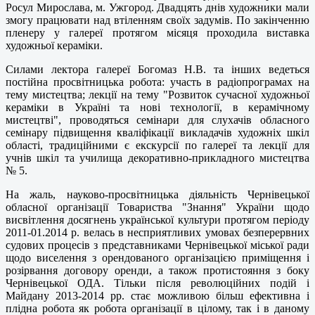
Росул Мирослава, м. Ужгород. Двадцять днів художники мали
змогу працювати над втіленням своїх задумів. По закінченню
пленеру у галереї протягом місяця проходила виставка
художньої кераміки.
Силами лектора галереї Богомаз Н.В. та інших ведеться
постійна просвітницька робота: участь в радіопрограмах на
тему мистецтва; лекції на тему "Розвиток сучасної художньої
кераміки в Україні та нові технології, в керамічному
мистецтві", проводяться семінари для слухачів обласного
семінару підвищення кваліфікації викладачів художніх шкіл
області, традиційними є екскурсії по галереї та лекції для
учнів шкіл та училища декоративно-прикладного мистецтва
№ 5.
На жаль, науково-просвітницька діяльність Чернівецької
обласної організації Товариства "Знання" України щодо
висвітлення досягнень української культури протягом періоду
2011-01.2014 р. велась в несприятливих умовах безперервних
судових процесів з представниками Чернівецької міської ради
щодо виселення з орендованого організацією приміщення і
розірвання договору оренди, а також протистояння з боку
Чернівецької ОДА. Тільки після революційних подій і
Майдану 2013-2014 рр. стає можливою більш ефективна і
плідна робота як робота організації в цілому, так і в даному