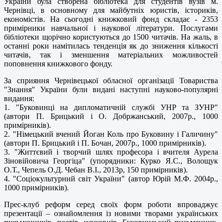
України була створена бібліотека для студентів вузів м.
Чернівці, в основному для майбутніх юристів, істориків,
економістів. На сьогодні книжковий фонд складає - 2353
примірники навчальної і наукової літератури. Послугами
бібліотеки щорічно користуються до 1500 читачів. На жаль, в
останні роки намітилась тенденція як до зниження кількості
читачів, так і зменшення матеріальних можливостей
поповнення книжкового фонду.
За сприяння Чернівецької обласної організації Товариства
"Знання" України були видані наступні науково-популярні
видання:
1. "Буковинці на дипломатичній службі УНР та ЗУНР"
(автори П. Брицький і О. Добржанський, 2007р., 1000
примірників).
2. "Німецький вчений Йоган Коль про Буковину і Галичину"
(автори П. Брицький і П. Бочан, 2007р., 1000 примірників).
3. "Життєвий і творчий шлях професора і вчителя Аурела
Зіновійовича Георгіца" (упорядники: Курко Я.С., Волощук
О.Т., Чепель О.Д. Чебан В.І., 2013р, 150 примірників).
4. "Соціокультурний світ України" (автор Юрій М.Ф. 2004р.,
1000 примірників).
Прес-клуб реформ серед своїх форм роботи впроваджує
презентації – ознайомлення із новими творами українських