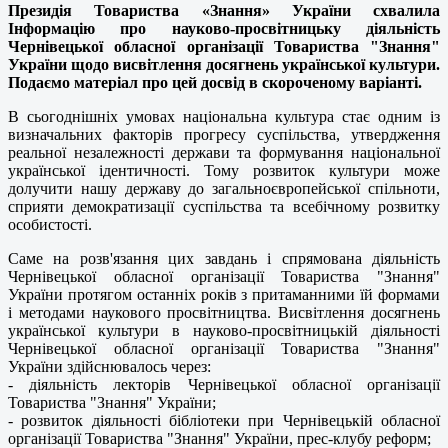
Президія Товариства «Знання» України схвалила
Інформацію про науково-просвітницьку діяльність
Чернівецької обласної організації Товариства "Знання"
України щодо висвітлення досягнень української культури.
Подаємо матеріал про цей досвід в скороченому варіанті.
В сьогоднішніх умовах національна культура стає одним із
визначальних факторів прогресу суспільства, утвердження
реальної незалежності держави та формування національної
української ідентичності. Тому розвиток культури може
долучити нашу державу до загальноєвропейської спільноти,
сприяти демократизації суспільства та всебічному розвитку
особистості.
Саме на розв'язання цих завдань і спрямована діяльність
Чернівецької обласної організації Товариства "Знання"
України протягом останніх років з притаманними їй формами
і методами наукового просвітництва. Висвітлення досягнень
української культури в науково-просвітницькій діяльності
Чернівецької обласної організації Товариства "Знання"
України здійснювалось через:
- діяльність лекторів Чернівецької обласної організації
Товариства "Знання" України;
- розвиток діяльності бібліотеки при Чернівецькій обласної
організації Товариства "Знання" України, прес-клубу реформ;