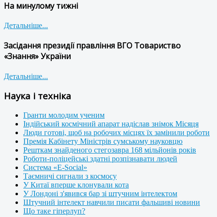
На минулому тижні
Детальніше...
Засідання президії правління ВГО Товариство
«Знання» України
Детальніше...
Наука і техніка
Гранти молодим ученим
Індійський космічний апарат надіслав знімок Місяця
Люди готові, щоб на робочих місцях їх замінили роботи
Премія Кабінету Міністрів сумському науковцю
Решткам знайденого стегозавра 168 мільйонів років
Роботи-поліцейські здатні розпізнавати людей
Система «E-Social»
Таємничі сигнали з космосу
У Китаї вперше клонували кота
У Лондоні з'явився бар зі штучним інтелектом
Штучний інтелект навчили писати фальшиві новини
Що таке гіперлуп?