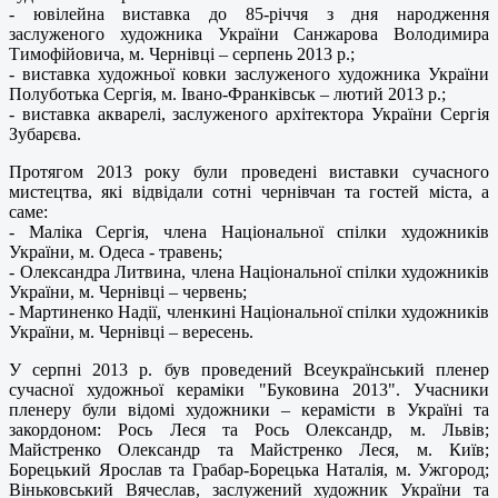
- ювілейна виставка до 85-річчя з дня народження
заслуженого художника України Санжарова Володимира
Тимофійовича, м. Чернівці – серпень 2013 р.;
- виставка художньої ковки заслуженого художника України
Полуботька Сергія, м. Івано-Франківськ – лютий 2013 р.;
- виставка акварелі, заслуженого архітектора України Сергія
Зубарєва.
Протягом 2013 року були проведені виставки сучасного
мистецтва, які відвідали сотні чернівчан та гостей міста, а
саме:
- Маліка Сергія, члена Національної спілки художників
України, м. Одеса - травень;
- Олександра Литвина, члена Національної спілки художників
України, м. Чернівці – червень;
- Мартиненко Надії, членкині Національної спілки художників
України, м. Чернівці – вересень.
У серпні 2013 р. був проведений Всеукраїнський пленер
сучасної художньої кераміки "Буковина 2013". Учасники
пленеру були відомі художники – керамісти в Україні та
закордоном: Рось Леся та Рось Олександр, м. Львів;
Майстренко Олександр та Майстренко Леся, м. Київ;
Борецький Ярослав та Грабар-Борецька Наталія, м. Ужгород;
Віньковський Вячеслав, заслужений художник України та