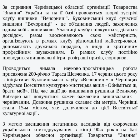
За сприяння Чернівецької обласної організації Товариства
"Знання" України та на її базі проводяться творчі зустрічі
клубу вишивки "Вечорниці". Буковинський клуб сучасної
вишивки "Вечорниці" - це об'єднання людей, захоплених
одним хобі - вишивкою. Учасниці клубу спілкуються, діляться
досвідом, разом вдосконалюють свою майстерність,
організовують в рамках клубу різноманітні майстер-класи,
допомагають дружньою порадою, а іноді й критичним
професійним зауваженням. В рамках клубу постійно
проводяться вишивальні ігри, розіграші призів, сюрпризи.
Проводиться чимала науково-просвітницька робота
присвячена 200-річчю Тараса Шевченка. 17 червня цього року
з ініціативи Буковинського клубу «Вечорниці» в Чернівцях
відбулася Всесвітня культурно-мистецька акція «Обніміться ж,
брати мої!». Під час акції до вишивання рушника Великому
Кобзарю міг долучитися кожен бажаючий вишивальник –
чернівчанин. Довжина рушника складає сім метрів. Чернівці
стали 15-м містом, яке долучилося до цієї Всесвітньої
культурної акції .
З метою зменшення негативних наслідків від скорочення
українського книгодрукування в кінці 90-х років на базі
Чернівецької обласної організації Товариства "Знання"