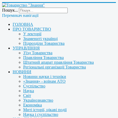
Пошук...
Перемикач навігації
ГОЛОВНА
ПРО ТОВАРИСТВО
У лекторії
Знамениті українці
Підрозділи Товариства
УПРАВЛІННЯ
З'їзд Товариства
Правління Товариства
Штатний апарат правління Товариства
Регіональні організації Товариства
НОВИНИ
Новини науки і техніки
«Знання» - воїнам АТО
Суспільство
Наука
Світ
Українознавство
Економіка
Миті історії, цікаві події
Наука і суспільство