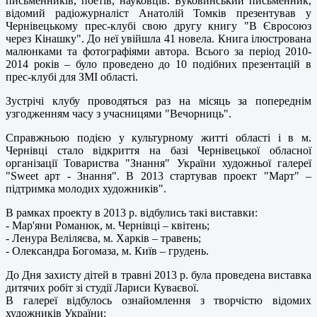
письменників, поетів, науковців. Буковинський письменник,
відомий радіожурналіст Анатолій Томків презентував у
Чернівецькому прес-клубі свою другу книгу "В Євросоюз
через Кінашку". До неї увійшла 41 новела. Книга ілюстрована
малюнками та фотографіями автора. Всього за період 2010-
2014 років – було проведено до 10 подібних презентацій в
прес-клубі для ЗМІ області.
Зустрічі клубу проводяться раз на місяць за попереднім
узгодженням часу з учасницями "Вечорниць".
Справжньою подією у культурному житті області і в м.
Чернівці стало відкриття на базі Чернівецької обласної
організації Товариства "Знання" України художньої галереї
"Sweet арт - Знання". В 2013 стартував проект "Март" –
підтримка молодих художників".
В рамках проекту в 2013 р. відбулись такі виставки:
- Мар'яни Романюк, м. Чернівці – квітень;
- Ленура Веліляєва, м. Харків – травень;
- Олександра Богомаза, м. Київ – грудень.
До Дня захисту дітей в травні 2013 р. була проведена виставка
дитячих робіт зі студії Лариси Куваєвої.
В галереї відбулось ознайомлення з творчістю відомих
художників України: