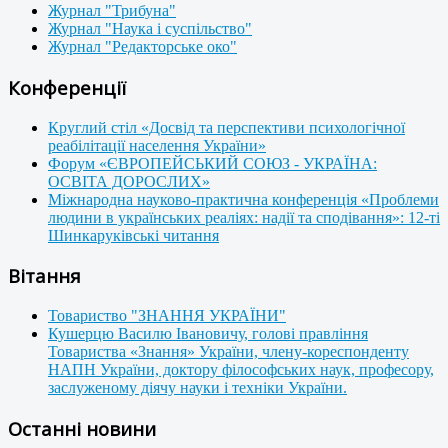
Журнал "Трибуна"
Журнал "Наука і суспільство"
Журнал "Редакторське око"
Конференції
Круглий стіл «Досвід та перспективи психологічної
реабілітації населення України»
Форум «ЄВРОПЕЙСЬКИЙ СОЮЗ - УКРАЇНА:
ОСВІТА ДОРОСЛИХ»
Міжнародна науково-практична конференція «Проблеми
людини в українських реаліях: надії та сподівання»: 12-ті
Шинкаруківські читання
Вітання
Товариство "ЗНАННЯ УКРАЇНИ"
Кушерцю Василю Івановичу, голові правління
Товариства «Знання» України, члену-кореспонденту
НАПН України, доктору філософських наук, професору,
заслуженому діячу науки і техніки України.
Останні новини