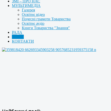
ЗМІ – ПРО НАС
МУЛЬТИМЕДІА
Галерея
Освітнє відео
Почесні грамоти Товариства
Освітнє аудіо
Книги Товариства "Знання"
РАДА
АРХІВ
КОНТАКТИ