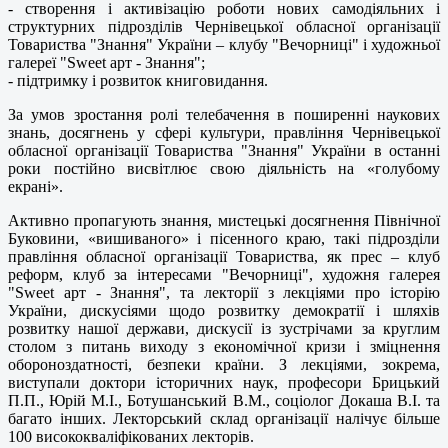
- створення і активізацію роботи нових самодіяльних і
структурних підрозділів Чернівецької обласної організації
Товариства "Знання" України – клубу "Вечорниці" і художньої
галереї "Sweet арт - Знання";
- підтримку і розвиток книговидання.
За умов зростання ролі телебачення в поширенні наукових
знань, досягнень у сфері культури, правління Чернівецької
обласної організації Товариства "Знання" України в останні
роки постійно висвітлює свою діяльність на «голубому
екрані».
Активно пропагують знання, мистецькі досягнення Північної
Буковини, «вишиваного» і пісенного краю, такі підрозділи
правління обласної організації Товариства, як прес – клуб
реформ, клуб за інтересами "Вечорниці", художня галерея
"Sweet арт - Знання", та лекторії з лекціями про історію
України, дискусіями щодо розвитку демократії і шляхів
розвитку нашої держави, дискусії із зустрічами за круглим
столом з питань виходу з економічної кризи і зміцнення
обороноздатності, безпеки країни. З лекціями, зокрема,
виступали доктори історичних наук, професори Брицький
П.П., Юрій М.І., Ботушанський В.М., соціолог Докаша В.І. та
багато інших. Лекторський склад організації налічує більше
100 висококваліфікованих лекторів.