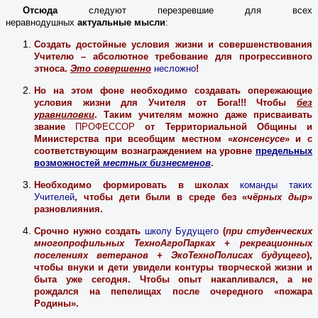
Отсюда
следуют перезревшие для всех
неравнодушных
актуальные мысли
:
Создать достойные условия жизни и совершенствования
Учителю – абсолютное требование для прогрессивного
этноса.
Это совершенно
несложно
!
Но на этом фоне необходимо создавать опережающие
условия жизни для Учителя от Бога!!! Чтобы
без
уравниловки
. Таким учителям можно даже присваивать
звание
ПРОФЕССОР
от Территориальной Общины и
Министерства при всеобщим местном «
консенсусе
» и с
соответствующим вознаграждением на уровне
предельных
возможностей
местных бизнесменов
.
Необходимо формировать в школах
команды таких
Учителей
, чтобы дети были в среде без «
чёрных дыр
»
разновлияния.
Срочно нужно создать
школу Будущего
(
при студенческих
многопрофильных ТехноАгроПарках + рекреационных
поселениях ветеранов + ЭкоТехноПолисах будущего
),
чтобы внуки и дети увидели контуры творческой жизни и
быта уже сегодня. Чтобы опыт накапливался, а не
рождался на пепелищах после очередного «пожара
Родины».