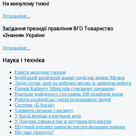
На минулому тижні
Детальніше...
Засідання президії правління ВГО Товариство
«Знання» України
Детальніше...
Наука і техніка
Гранти молодим ученим
Індійський космічний апарат надіслав знімок Місяця
Люди готові, щоб на робочих місцях їх замінили роботи
Премія Кабінету Міністрів сумському науковцю
Решткам знайденого стегозавра 168 мільйонів років
Роботи-поліцейські здатні розпізнавати людей
Система «E-Social»
Таємничі сигнали з космосу
У Китаї вперше клонували кота
У Лондоні з'явився бар зі штучним інтелектом
Штучний інтелект навчили писати фальшиві новини
Що таке гіперлуп?