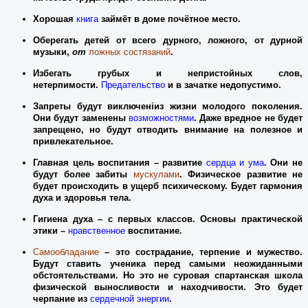
Хорошая
книга
займёт в доме почётное место.
Оберегать детей от всего дурного, ложного, от дурной
музыки,
от
ложных состязаний
.
Избегать грубых и непристойных слов,
нетерпимости.
Предательство
и в зачатке недопустимо.
Запреты будут
виключені
из жизни молодого поколения.
Они будут заменены
возможностями
. Даже вредное не будет
запрещено, но буд
у
т отводить внимание на полезное и
привлекательное.
Главная цель воспитания – развитие
сердца и ума
. Они не
будут более забиты
мускулами
. Физическое развитие не
будет происходить в ущерб психическому. Будет гармония
духа и здоровья тела.
Гигиена духа – с
первых
классов. Основы практической
этики –
нравственное
воспитание.
Самообладание
– это сострадание, терпение и мужество.
Будут ставить ученика перед самыми неожиданными
обстоятельствами. Но это не суровая спартанская школа
физической выносливости и находчивости. Это будет
черпание из
сердечной энергии
.