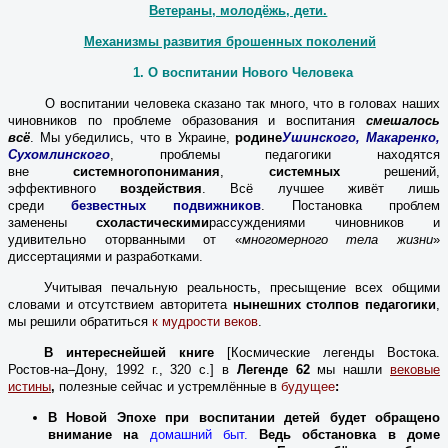
Ветераны, молодёжь, дети.
Механизмы развития брошенных поколений
1.
О воспитании Нового Человека
О воспитании человека сказано так много, что в головах наших
чиновников по проблеме образования и воспитания
смешалось
всё
.
Мы убедились, что в Украине,
родине
Ушинского, Макаренко,
Сухомлинского
, проблемы педагогики находятся
вне
системного
понимания
,
си
с
темных
решений,
эффективного
воздействия
.
Всё лучшее живёт лишь
среди
безвестных подвижников
.
Постановка проблем
заменены
схоластическими
рассуждениями чиновников и
удивительно оторванными от «
многомерного тела жизни
»
диссертациями и разработками.
Учитывая печальную реальность, пресыщение всех общими
словами и отсутствием авторитета
нынешних столпов педагогики
,
мы решили обратиться
к мудрости веков
.
В интереснейшей книге
[Космические легенды Востока.
Ростов-на–Дону, 1992 г., 320 с.] в
Легенде 62
мы нашли
вековые
истины
,
полезные сейчас и устремлённые в
будущее
:
В Новой Эпохе при воспитании детей будет обращено
внимание на
домашний быт.
В
едь обстановка в доме