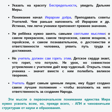
Указать на красоту
Беспредельности
, увидеть Дальние
Миры.
Понимание начал
Иерархии добра
. Преподавать советы
Учителей. Чем раньше напомнить об Иерархии и др.
Истинах, тем легче ученики припомнят прежнее значение.
Ум ребёнка нужно занять самыми
светлыми мыслями
: о
самом прекрасном, самом творческом, самом мощном, о
геройском, о самом познавательном, о достоинстве и
ответственности человека, уявить путь труда и
достижения.
Но
учитель должен сам гореть этим
. Детское сердце знает,
что горит, что потухло. Не урок, но совместное
устремление с учителем даёт мир чудесный. Открыть глаза
ученика – значит вместе с ним полюбить великое
творение.
Учитель
будет самым ценным лицом, ему будет создано
самое лучшее положение – чтобы возложить на него
ответственность за создание Народа.
Эти мысли о первоначальном понимании единства Мира
нужно усвоить всем, но, прежде всего, - АПН и чиновничьим
структурам от науки и образования.