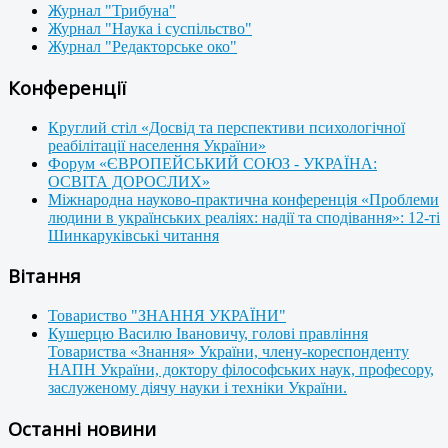
Журнал "Трибуна"
Журнал "Наука і суспільство"
Журнал "Редакторське око"
Конференції
Круглий стіл «Досвід та перспективи психологічної
реабілітації населення України»
Форум «ЄВРОПЕЙСЬКИЙ СОЮЗ - УКРАЇНА:
ОСВІТА ДОРОСЛИХ»
Міжнародна науково-практична конференція «Проблеми
людини в українських реаліях: надії та сподівання»: 12-ті
Шинкаруківські читання
Вітання
Товариство "ЗНАННЯ УКРАЇНИ"
Кушерцю Василю Івановичу, голові правління
Товариства «Знання» України, члену-кореспонденту
НАПН України, доктору філософських наук, професору,
заслуженому діячу науки і техніки України.
Останні новини