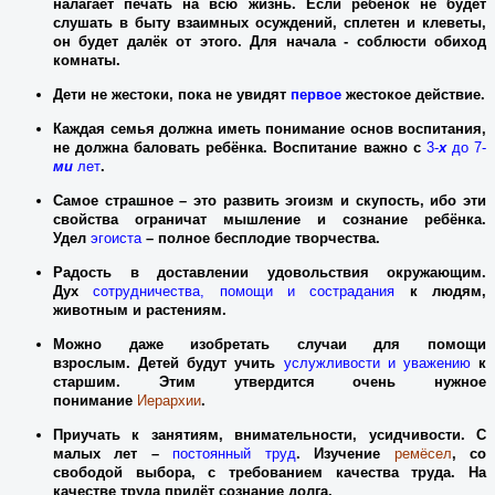
налагает печать на всю жизнь. Если ребёнок не будет
слушать в быту взаимных осуждений, сплетен и клеветы,
он будет далёк от этого. Для начала
-
соблюсти обиход
комнаты.
Дети не жестоки, пока не увидят
первое
ж
е
ст
о
кое действие.
Каждая семья должна иметь понимание основ воспитания,
не должна баловать ребёнка. Воспитание важно с
3-
х
до 7-
ми
лет
.
Самое страшное – это развить эгоизм и скупость, ибо эти
свойства ограничат мышление и сознание ребёнка.
Удел
эгоиста
– полное бесплодие творчества.
Радость в доставлении удовольствия окружающим.
Дух
сотрудничества, помощи и сострадания
к людям,
животным и растениям.
Можно даже изобретать случаи для помощи
взрослым.
Детей
будут учить
услужливости и уважению
к
старшим. Этим утвердится очень нужное
понимание
Иерархии
.
Приучать к занятиям, внимательности, усидчивости. С
малых лет –
постоянный труд
. Изучение
ремёсел
, со
свободой выбора, с требованием качества труда. На
качестве труда придёт сознание долга.