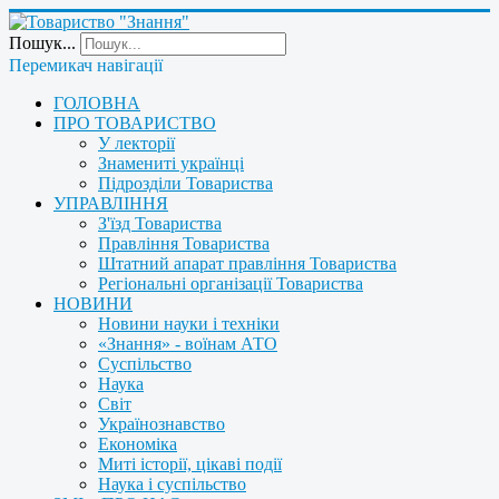
Пошук...
Перемикач навігації
ГОЛОВНА
ПРО ТОВАРИСТВО
У лекторії
Знамениті українці
Підрозділи Товариства
УПРАВЛІННЯ
З'їзд Товариства
Правління Товариства
Штатний апарат правління Товариства
Регіональні організації Товариства
НОВИНИ
Новини науки і техніки
«Знання» - воїнам АТО
Суспільство
Наука
Світ
Українознавство
Економіка
Миті історії, цікаві події
Наука і суспільство