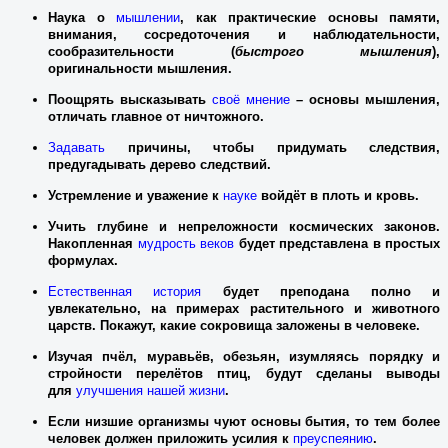
Наука о
мышлении
, как практические основы памяти,
внимания, сосредоточения и наблюдательности,
сообразительности (
быстрого мышления
),
оригинальности мышления.
Поощрять высказывать
своё мнение
– основы мышления,
отличать главное от ничтожного.
Задавать
причины, чтобы придумать следствия,
предугадывать дерево следствий.
Устремление и уважение к
науке
войдёт в плоть и кровь.
Учить глубине и непреложности космических законов.
Накопленная
мудрость веков
будет представлена в простых
формулах.
Естественная история
будет преподана полно и
увлекательно, на примерах растительного и животного
царств. Покажут, какие сокровища заложены в человеке.
Изучая пчёл, муравьёв, обезьян, изумляясь порядку и
стройности перелётов птиц, будут сделаны выводы
для
улучшения нашей жизни
.
Если низшие организмы чуют основы бытия, то тем более
человек должен приложить усилия к
преуспеянию
.