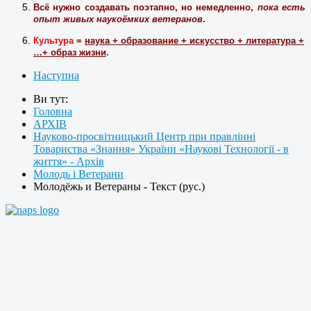
Всё нужно создавать поэтапно, но немедленно,
пока есть
опыт живых наукоёмких ветеранов
.
Культура
=
наука
+
образование
+
искусство
+
литература
+
…
+
образ жизни
.
Наступна
Ви тут:
Головна
АРХІВ
Науково-просвітницький Центр при правлінні
Товариства «Знання» України «Наукові Технології - в
життя» - Архів
Молодь і Ветерани
Молодёжь и Ветераны - Текст (рус.)