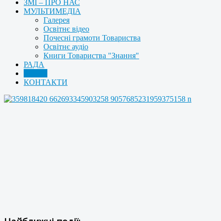
ЗМІ – ПРО НАС
МУЛЬТИМЕДІА
Галерея
Освітнє відео
Почесні грамоти Товариства
Освітнє аудіо
Книги Товариства "Знання"
РАДА
АРХІВ
КОНТАКТИ