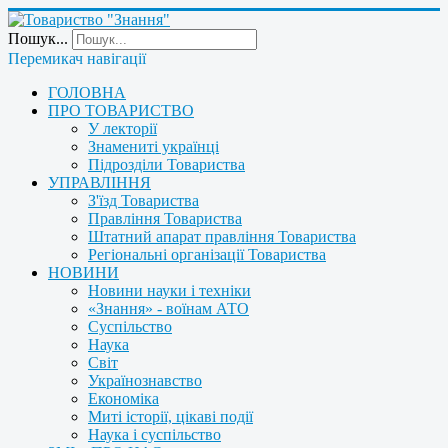
Пошук...
Перемикач навігації
ГОЛОВНА
ПРО ТОВАРИСТВО
У лекторії
Знамениті українці
Підрозділи Товариства
УПРАВЛІННЯ
З'їзд Товариства
Правління Товариства
Штатний апарат правління Товариства
Регіональні організації Товариства
НОВИНИ
Новини науки і техніки
«Знання» - воїнам АТО
Суспільство
Наука
Світ
Українознавство
Економіка
Миті історії, цікаві події
Наука і суспільство