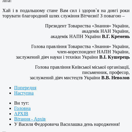
літа!
Хай і в подальшому стане Вам сил і здоров`я на довгі роки
торувати благородний шлях служіння Вітчизні! З повагою –
Президент Товариства «Знання» України,
академік НАН України,
академік НАПН України
В.Г. Кремень
Голова правління Товариства «Знання» України,
член-кореспондент НАПН України,
заслужений діяч науки і техніки України
В.І. Кушерець
Голова правління Київської міської організації,
письменник, професор,
заслужений діяч мистецтв України
В.В. Неволов
Попередня
Наступна
Ви тут:
Головна
АРХІВ
Вітання - Архів
У Василя Федоровича Василашка день народження!