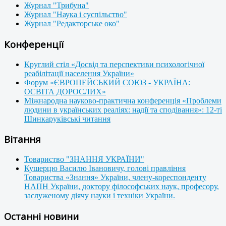
Журнал "Трибуна"
Журнал "Наука і суспільство"
Журнал "Редакторське око"
Конференції
Круглий стіл «Досвід та перспективи психологічної
реабілітації населення України»
Форум «ЄВРОПЕЙСЬКИЙ СОЮЗ - УКРАЇНА:
ОСВІТА ДОРОСЛИХ»
Міжнародна науково-практична конференція «Проблеми
людини в українських реаліях: надії та сподівання»: 12-ті
Шинкаруківські читання
Вітання
Товариство "ЗНАННЯ УКРАЇНИ"
Кушерцю Василю Івановичу, голові правління
Товариства «Знання» України, члену-кореспонденту
НАПН України, доктору філософських наук, професору,
заслуженому діячу науки і техніки України.
Останні новини