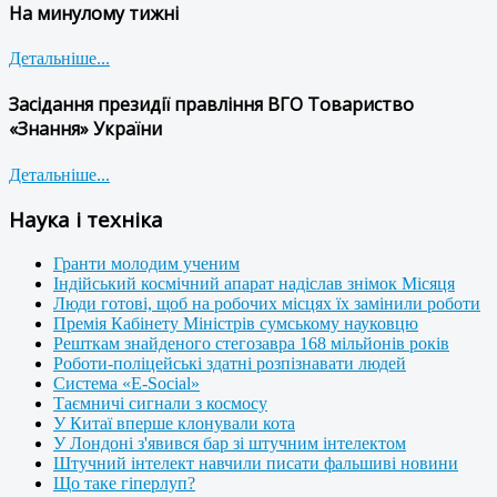
На минулому тижні
Детальніше...
Засідання президії правління ВГО Товариство
«Знання» України
Детальніше...
Наука і техніка
Гранти молодим ученим
Індійський космічний апарат надіслав знімок Місяця
Люди готові, щоб на робочих місцях їх замінили роботи
Премія Кабінету Міністрів сумському науковцю
Решткам знайденого стегозавра 168 мільйонів років
Роботи-поліцейські здатні розпізнавати людей
Система «E-Social»
Таємничі сигнали з космосу
У Китаї вперше клонували кота
У Лондоні з'явився бар зі штучним інтелектом
Штучний інтелект навчили писати фальшиві новини
Що таке гіперлуп?