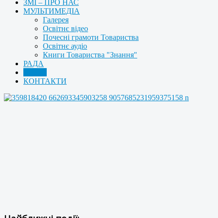
ЗМІ – ПРО НАС
МУЛЬТИМЕДІА
Галерея
Освітнє відео
Почесні грамоти Товариства
Освітнє аудіо
Книги Товариства "Знання"
РАДА
АРХІВ
КОНТАКТИ