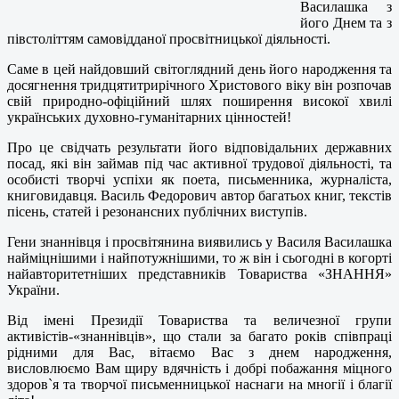
Василашка з
його Днем та з
півстоліттям самовідданої просвітницької діяльності.
Саме в цей найдовший світоглядний день його народження та
досягнення тридцятитрирічного Христового віку він розпочав
свій природно-офіційний шлях поширення високої хвилі
українських духовно-гуманітарних цінностей!
Про це свідчать результати його відповідальних державних
посад, які він займав під час активної трудової діяльності, та
особисті творчі успіхи як поета, письменника, журналіста,
книговидавця. Василь Федорович автор багатьох книг, текстів
пісень, статей і резонансних публічних виступів.
Гени знаннівця і просвітянина виявились у Василя Василашка
найміцнішими і найпотужнішими, то ж він і сьогодні в когорті
найавторитетніших представників Товариства «ЗНАННЯ»
України.
Від імені Президії Товариства та величезної групи
активістів-«знаннівців», що стали за багато років співпраці
рідними для Вас, вітаємо Вас з днем народження,
висловлюємо Вам щиру вдячність і добрі побажання міцного
здоров`я та творчої письменницької наснаги на многії і благії