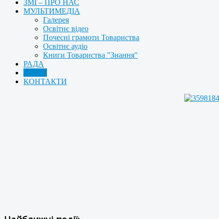
ЗМІ – ПРО НАС
МУЛЬТИМЕДІА
Галерея
Освітнє відео
Почесні грамоти Товариства
Освітнє аудіо
Книги Товариства "Знання"
РАДА
АРХІВ
КОНТАКТИ