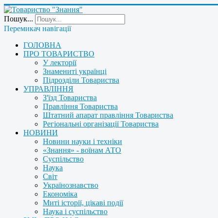
Пошук...
Перемикач навігації
ГОЛОВНА
ПРО ТОВАРИСТВО
У лекторії
Знамениті українці
Підрозділи Товариства
УПРАВЛІННЯ
З'їзд Товариства
Правління Товариства
Штатний апарат правління Товариства
Регіональні організації Товариства
НОВИНИ
Новини науки і техніки
«Знання» - воїнам АТО
Суспільство
Наука
Світ
Українознавство
Економіка
Миті історії, цікаві події
Наука і суспільство