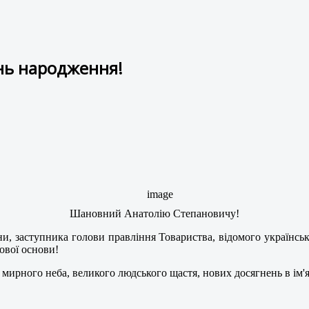
нь народження!
Шановний Анатолію Степановичу!
їни, заступника голови правління Товариства, відомого українс
ової основи!
, мирного неба, великого людського щастя, нових досягнень в ім'