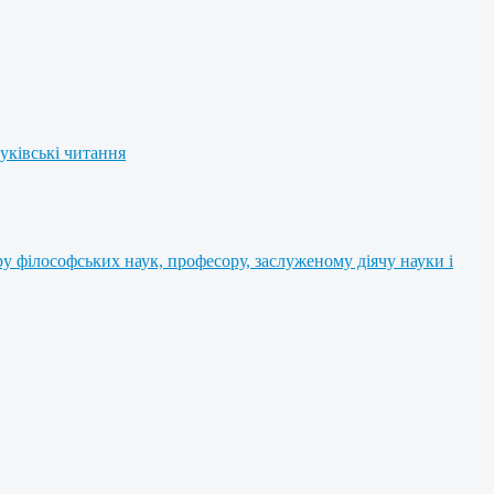
уківські читання
 філософських наук, професору, заслуженому діячу науки і