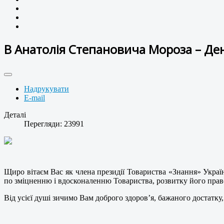
В Анатолія Степановича Мороза – Де
Надрукувати
E-mail
Деталі
Перегляди: 23991
Щиро вітаєм Вас як члена президії Товариства «Знання» Укра
по зміцненню і вдосконаленню Товариства, розвитку його прав
Від усієї душі зичимо Вам доброго здоров’я, бажаного достатку