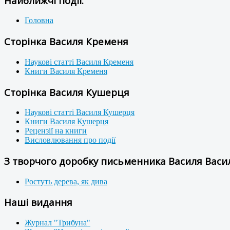
Найближчі події:
Головна
Сторінка Василя Кременя
Наукові статті Василя Кременя
Книги Василя Кременя
Сторінка Василя Кушерця
Наукові статті Василя Кушерця
Книги Василя Кушерця
Рецензії на книги
Висловлювання про події
З творчого доробку письменника Василя Васил
Ростуть дерева, як дива
Наші видання
Журнал "Трибуна"