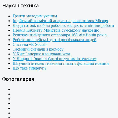
Наука і техніка
Гранти молодим ученим
Індійський космічний апарат надіслав знімок Місяця
Люди готові, щоб на робочих місцях їх замінили роботи
Премія Кабінету Міністрів сумському науковцю
Решткам знайденого стегозавра 168 мільйонів років
Роботи-поліцейські здатні розпізнавати людей
Система «E-Social»
Таємничі сигнали з космосу
У Китаї вперше клонували кота
У Лондоні з'явився бар зі штучним інтелектом
Штучний інтелект навчили писати фальшиві новини
Що таке гіперлуп?
Фотогалерея