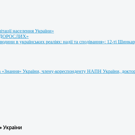
літації населення України»
 ДОРОСЛИХ»
ини в українських реаліях: надії та сподівання»: 12-ті Шинкар
 «Знання» України, члену-кореспонденту НАПН України, доктору
» України