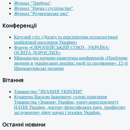
Журнал "Трибуна"
Журнал "Наука і суспільство"
Журнал "Редакторське око"
Конференції
Круглий стіл «Досвід та перспективи психологічної
реабілітації населення України»
Форум «ЄВРОПЕЙСЬКИЙ СОЮЗ - УКРАЇНА:
ОСВІТА ДОРОСЛИХ»
Міжнародна науково-практична конференція «Проблеми
людини в українських реаліях: надії та сподівання»: 12-ті
Шинкаруківські читання
Вітання
Товариство "ЗНАННЯ УКРАЇНИ"
Кушерцю Василю Івановичу, голові правління
Товариства «Знання» України, члену-кореспонденту
НАПН України, доктору філософських наук, професору,
заслуженому діячу науки і техніки України.
Останні новини