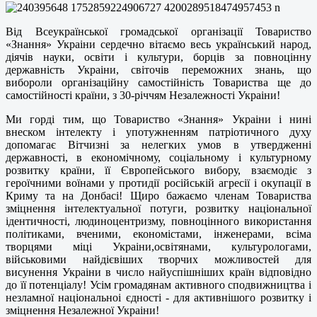
Від Всеукраїнської громадської організації Товариство
«Знання» Украіни сердечно вітаємо весь український народ,
діячів науки, освіти і культури, борців за повноцінну
державність Украіни, світочів переможних знань, що
вибороли організаційну самостійність Товариства ще до
самостійності країни, з 30-річчям Незалежності Украіни!
Ми горді тим, що Товариство «Знання» Украіни і нині
внеском інтелекту і употужненням патріотичного духу
допомагає Вітчизні за нелегких умов в утвердженні
державності, в економічному, соціальному і культурному
розвитку країни, її Європейського вибору, взаємодіє з
героїчними воїнами у протидії російській агресії і окупації в
Криму та на Донбасі! Щиро бажаємо членам Товариства
зміцнення інтелектуальної потуги, розвитку національної
ідентичності, людиноцентризму, повноцінного використання
політиками, вченими, економістами, інженерами, всіма
творцями міці Украіни,освітянами, культурологами,
військовими найдієвіших творчих можливостей для
висунення Украіни в число найуспішніших країн відповідно
до її потенціалу! Усім громадянам активного сподвижництва і
незламної національноі єдності - для активнішого розвитку і
зміцнення Незалежної Украіни!