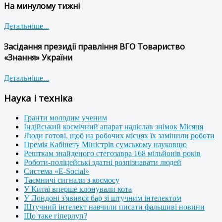
На минулому тижні
Детальніше...
Засідання президії правління ВГО Товариство
«Знання» України
Детальніше...
Наука і техніка
Гранти молодим ученим
Індійський космічний апарат надіслав знімок Місяця
Люди готові, щоб на робочих місцях їх замінили роботи
Премія Кабінету Міністрів сумському науковцю
Решткам знайденого стегозавра 168 мільйонів років
Роботи-поліцейські здатні розпізнавати людей
Система «E-Social»
Таємничі сигнали з космосу
У Китаї вперше клонували кота
У Лондоні з'явився бар зі штучним інтелектом
Штучний інтелект навчили писати фальшиві новини
Що таке гіперлуп?