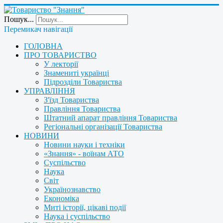
Пошук...
Перемикач навігації
ГОЛОВНА
ПРО ТОВАРИСТВО
У лекторії
Знамениті українці
Підрозділи Товариства
УПРАВЛІННЯ
З'їзд Товариства
Правління Товариства
Штатний апарат правління Товариства
Регіональні організації Товариства
НОВИНИ
Новини науки і техніки
«Знання» - воїнам АТО
Суспільство
Наука
Світ
Українознавство
Економіка
Миті історії, цікаві події
Наука і суспільство