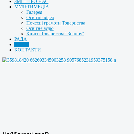
ЗМІ – ПРО НАС
МУЛЬТИМЕДІА
Галерея
Освітнє відео
Почесні грамоти Товариства
Освітнє аудіо
Книги Товариства "Знання"
РАДА
АРХІВ
КОНТАКТИ