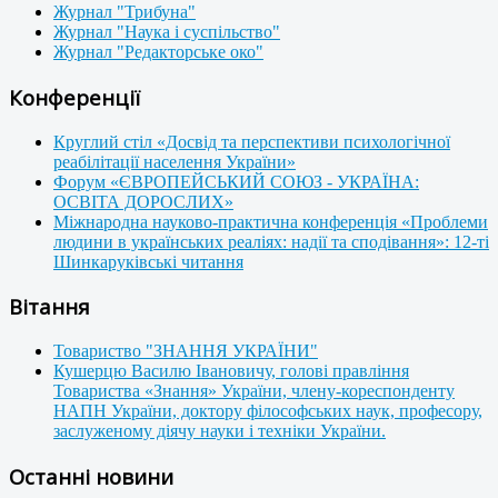
Журнал "Трибуна"
Журнал "Наука і суспільство"
Журнал "Редакторське око"
Конференції
Круглий стіл «Досвід та перспективи психологічної
реабілітації населення України»
Форум «ЄВРОПЕЙСЬКИЙ СОЮЗ - УКРАЇНА:
ОСВІТА ДОРОСЛИХ»
Міжнародна науково-практична конференція «Проблеми
людини в українських реаліях: надії та сподівання»: 12-ті
Шинкаруківські читання
Вітання
Товариство "ЗНАННЯ УКРАЇНИ"
Кушерцю Василю Івановичу, голові правління
Товариства «Знання» України, члену-кореспонденту
НАПН України, доктору філософських наук, професору,
заслуженому діячу науки і техніки України.
Останні новини