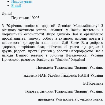
Надрукувати
E-mail
Деталі
Перегляди: 19095
З 70-річним ювілеєм, дорогий Леоніде Миколайовичу! З
більшою частиною історії "Знання" у Вашій невтомній і
зворушливій особистості! Щиро дякуємо Вам за організацію
просвітництва, уважну роботу з активом, взірець поваги і
ввічливості до друзів знаннівців! Дай Боже Вам доброго
здоров'я, потрібних благ, найтеплішої уваги від рідних і
друзів, радості, щастя і успіхів у роботі! Нагороджуємо Вас з
нагоди Вашого ювілею і 30-річчя Незалежності України
Почесною грамотою Товариства "Знання" України!
Президент Товариства "Знання" України,
академік НАН України і академік НАПН України
В.Г.Кремень
Голова правління Товариства "Знання" України,
президент Університету сучасних знань,