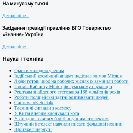
На минулому тижні
Детальніше...
Засідання президії правління ВГО Товариство
«Знання» України
Детальніше...
Наука і техніка
Гранти молодим ученим
Індійський космічний апарат надіслав знімок Місяця
Люди готові, щоб на робочих місцях їх замінили роботи
Премія Кабінету Міністрів сумському науковцю
Решткам знайденого стегозавра 168 мільйонів років
Роботи-поліцейські здатні розпізнавати людей
Система «E-Social»
Таємничі сигнали з космосу
У Китаї вперше клонували кота
У Лондоні з'явився бар зі штучним інтелектом
Штучний інтелект навчили писати фальшиві новини
Що таке гіперлуп?