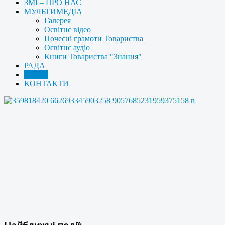
ЗМІ – ПРО НАС
МУЛЬТИМЕДІА
Галерея
Освітнє відео
Почесні грамоти Товариства
Освітнє аудіо
Книги Товариства "Знання"
РАДА
АРХІВ
КОНТАКТИ