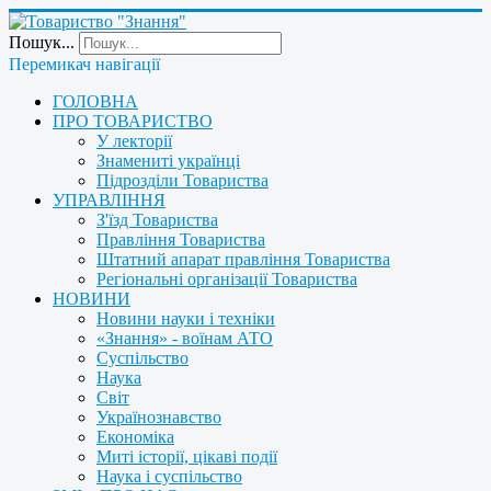
Пошук...
Перемикач навігації
ГОЛОВНА
ПРО ТОВАРИСТВО
У лекторії
Знамениті українці
Підрозділи Товариства
УПРАВЛІННЯ
З'їзд Товариства
Правління Товариства
Штатний апарат правління Товариства
Регіональні організації Товариства
НОВИНИ
Новини науки і техніки
«Знання» - воїнам АТО
Суспільство
Наука
Світ
Українознавство
Економіка
Миті історії, цікаві події
Наука і суспільство