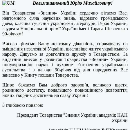
Вельмишановний Юрію Михайловичу!
Від Товариства «Знання» України сердечно вітаємо Вас,
невтомного сіяча наукових знань, відомого громадського
діяча, класика сучасної української літератури, Героя України,
лауреата Національної премії України імені Тараса Шевченка з
90-річчям!
Високо цінуємо Вашу невтомну діяльність, спрямовану на
зміцнення незалежної України, щасливіше життя українського
народу. Дякуємо за довголітню дружбу з Товариством. За
видатний внесок у розвиток Товариства «Знання» України,
популяризацію науки і духовне збагачення українського
суспільства і з нагоди 90-річчя від дня народження Вас
занесено у Книгу пошани Товариства.
Щиро бажаємо Вам доброго здоров’я, великого щастя,
родинного достатку, подальшого повноцінного довголіття,
нових творчих досягнень на славу Україні!
З глибокою повагою
Президент Товариства "Знання України, академік НАН
України