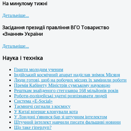
На минулому тижні
Детальніше...
Засідання президії правління ВГО Товариство
«Знання» України
Детальніше...
Наука і техніка
Гранти молодим ученим
Індійський космічний апарат надіслав знімок Місяця
Люди готові, щоб на робочих місцях їх замінили роботи
Премія Кабінету Міністрів сумському науковцю
Решткам знайденого стегозавра 168 мільйонів років
Роботи-поліцейські здатні розпізнавати людей
Система «E-Social»
Таємничі сигнали з космосу
У Китаї вперше клонували кота
У Лондоні з'явився бар зі штучним інтелектом
Штучний інтелект навчили писати фальшиві новини
Що таке гіперлуп?