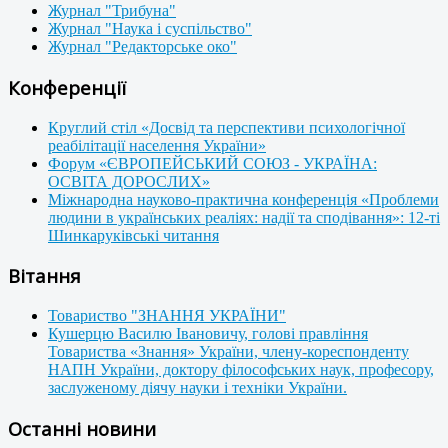
Журнал "Трибуна"
Журнал "Наука і суспільство"
Журнал "Редакторське око"
Конференції
Круглий стіл «Досвід та перспективи психологічної
реабілітації населення України»
Форум «ЄВРОПЕЙСЬКИЙ СОЮЗ - УКРАЇНА:
ОСВІТА ДОРОСЛИХ»
Міжнародна науково-практична конференція «Проблеми
людини в українських реаліях: надії та сподівання»: 12-ті
Шинкаруківські читання
Вітання
Товариство "ЗНАННЯ УКРАЇНИ"
Кушерцю Василю Івановичу, голові правління
Товариства «Знання» України, члену-кореспонденту
НАПН України, доктору філософських наук, професору,
заслуженому діячу науки і техніки України.
Останні новини