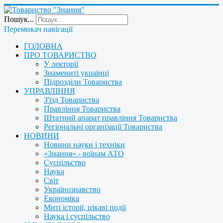
Пошук...
Перемикач навігації
ГОЛОВНА
ПРО ТОВАРИСТВО
У лекторії
Знамениті українці
Підрозділи Товариства
УПРАВЛІННЯ
З'їзд Товариства
Правління Товариства
Штатний апарат правління Товариства
Регіональні організації Товариства
НОВИНИ
Новини науки і техніки
«Знання» - воїнам АТО
Суспільство
Наука
Світ
Українознавство
Економіка
Миті історії, цікаві події
Наука і суспільство