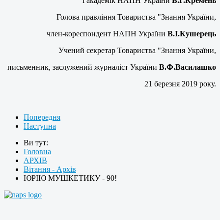
і академік НАПН України
В.Г.Кремень
Голова правління Товариства "Знання України,
член-кореспондент НАПН України
В.І.Кушерець
Учений секретар Товариства "Знання України,
письменник, заслужений журналіст України
В.Ф.Василашко
21 березня 2019 року.
Попередня
Наступна
Ви тут:
Головна
АРХІВ
Вітання - Архів
ЮРІЮ МУШКЕТИКУ - 90!