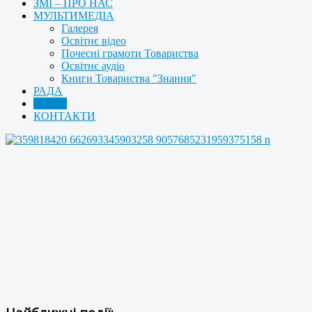
ЗМІ – ПРО НАС
МУЛЬТИМЕДІА
Галерея
Освітнє відео
Почесні грамоти Товариства
Освітнє аудіо
Книги Товариства "Знання"
РАДА
АРХІВ
КОНТАКТИ