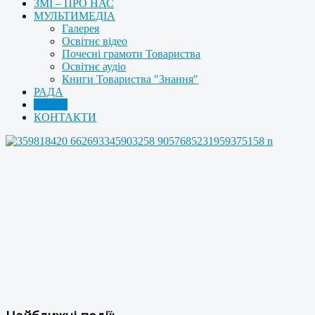
ЗМІ – ПРО НАС
МУЛЬТИМЕДІА
Галерея
Освітнє відео
Почесні грамоти Товариства
Освітнє аудіо
Книги Товариства "Знання"
РАДА
АРХІВ
КОНТАКТИ