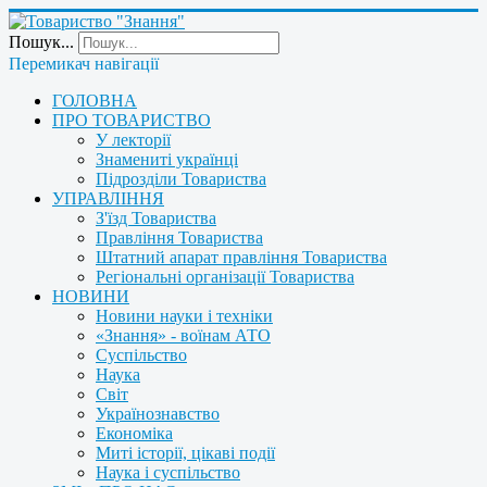
Пошук...
Перемикач навігації
ГОЛОВНА
ПРО ТОВАРИСТВО
У лекторії
Знамениті українці
Підрозділи Товариства
УПРАВЛІННЯ
З'їзд Товариства
Правління Товариства
Штатний апарат правління Товариства
Регіональні організації Товариства
НОВИНИ
Новини науки і техніки
«Знання» - воїнам АТО
Суспільство
Наука
Світ
Українознавство
Економіка
Миті історії, цікаві події
Наука і суспільство