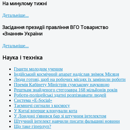
На минулому тижні
Детальніше...
Засідання президії правління ВГО Товариство
«Знання» України
Детальніше...
Наука і техніка
Гранти молодим ученим
Індійський космічний апарат надіслав знімок Місяця
Люди готові, щоб на робочих місцях їх замінили роботи
Премія Кабінету Міністрів сумському науковцю
Решткам знайденого стегозавра 168 мільйонів років
Роботи-поліцейські здатні розпізнавати людей
Система «E-Social»
Таємничі сигнали з космосу
У Китаї вперше клонували кота
У Лондоні з'явився бар зі штучним інтелектом
Штучний інтелект навчили писати фальшиві новини
Що таке гіперлуп?