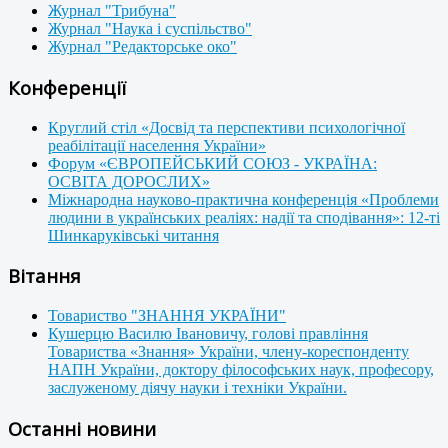
Журнал "Трибуна"
Журнал "Наука і суспільство"
Журнал "Редакторське око"
Конференції
Круглий стіл «Досвід та перспективи психологічної
реабілітації населення України»
Форум «ЄВРОПЕЙСЬКИЙ СОЮЗ - УКРАЇНА:
ОСВІТА ДОРОСЛИХ»
Міжнародна науково-практична конференція «Проблеми
людини в українських реаліях: надії та сподівання»: 12-ті
Шинкаруківські читання
Вітання
Товариство "ЗНАННЯ УКРАЇНИ"
Кушерцю Василю Івановичу, голові правління
Товариства «Знання» України, члену-кореспонденту
НАПН України, доктору філософських наук, професору,
заслуженому діячу науки і техніки України.
Останні новини