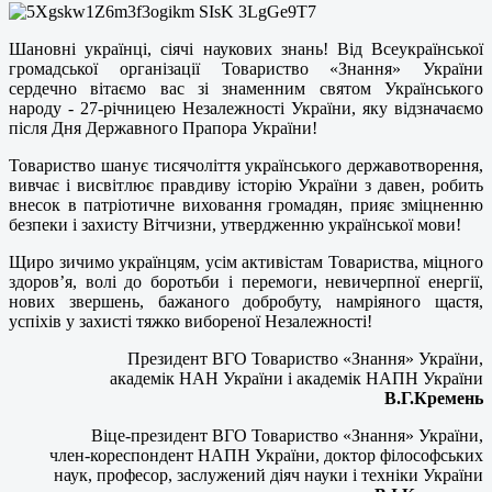
Шановні українці, сіячі наукових знань! Від Всеукраїнської
громадської організації Товариство «Знання» України
сердечно вітаємо вас зі знаменним святом Українського
народу - 27-річницею Незалежності України, яку відзначаємо
після Дня Державного Прапора України!
Товариство шанує тисячоліття українського державотворення,
вивчає і висвітлює правдиву історію України з давен, робить
внесок в патріотичне виховання громадян, прияє зміцненню
безпеки і захисту Вітчизни, утвердженню української мови!
Щиро зичимо українцям, усім активістам Товариства, міцного
здоров’я, волі до боротьби і перемоги, невичерпної енергії,
нових звершень, бажаного добробуту, намріяного щастя,
успіхів у захисті тяжко вибореної Незалежності!
Президент ВГО Товариство «Знання» України,
академік НАН України і академік НАПН України
В.Г.Кремень
Віце-президент ВГО Товариство «Знання» України,
член-кореспондент НАПН України, доктор філософських
наук, професор, заслужений діяч науки і техніки України