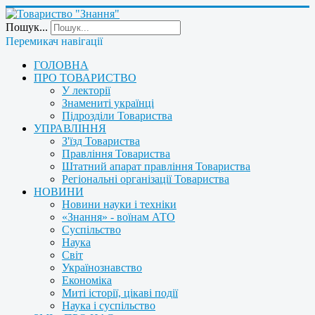
Пошук...
Перемикач навігації
ГОЛОВНА
ПРО ТОВАРИСТВО
У лекторії
Знамениті українці
Підрозділи Товариства
УПРАВЛІННЯ
З'їзд Товариства
Правління Товариства
Штатний апарат правління Товариства
Регіональні організації Товариства
НОВИНИ
Новини науки і техніки
«Знання» - воїнам АТО
Суспільство
Наука
Світ
Українознавство
Економіка
Миті історії, цікаві події
Наука і суспільство