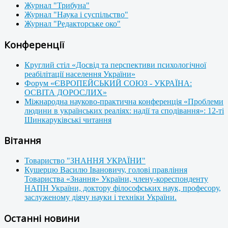
Журнал "Трибуна"
Журнал "Наука і суспільство"
Журнал "Редакторське око"
Конференції
Круглий стіл «Досвід та перспективи психологічної
реабілітації населення України»
Форум «ЄВРОПЕЙСЬКИЙ СОЮЗ - УКРАЇНА:
ОСВІТА ДОРОСЛИХ»
Міжнародна науково-практична конференція «Проблеми
людини в українських реаліях: надії та сподівання»: 12-ті
Шинкаруківські читання
Вітання
Товариство "ЗНАННЯ УКРАЇНИ"
Кушерцю Василю Івановичу, голові правління
Товариства «Знання» України, члену-кореспонденту
НАПН України, доктору філософських наук, професору,
заслуженому діячу науки і техніки України.
Останні новини