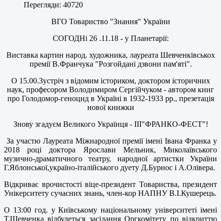
Перегляди: 40720
ВГО Товариство "Знання" України
СОГОДНі 26 .11.18 - у Планетарії:
Виставка картин народ. художника, лауреата Шевченківськох
премії В.Франчука "Розгойдані дзвони пам'яті".
О 15.00.Зустріч з відомим істориком, доктором історичних
наук, професором Володимиром Сергійчуком - автором книг
про Голодомор-геноцид в Україні в 1932-1933 рр., презетація
нової книжки
Знову згадуєм Великого Українця - ІІІ"ФРАНКО-ФЕСТ"!
За участю Лауреата Міжнародної премії імені Івана Франка у
2018 році доктора Ярослави Мельник, Миколаївського
музично-драматичного театру, народної артистки України
Г.Яблонської,україно-італійського дуету Д.Бурнос і А.Олівера.
Відкриває врочистості віце-президент Товариства, президент
Унікерситету сучасних знань, член-кор НАПНУ В.І.Кушерець.
О 13:00 год. у Київському національному університеті імені
Т.Шевченка відбудеться засідання Оргкомітету по відкриттю