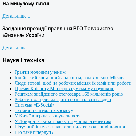
На минулому тижні
Детальніше...
Засідання президії правління ВГО Товариство
«Знання» України
Детальніше...
Наука і техніка
Гранти молодим ученим
Індійський космічний апарат надіслав знімок Місяця
Люди готові, щоб на робочих місцях їх замінили роботи
Премія Кабінету Міністрів сумському науковцю
Решткам знайденого стегозавра 168 мільйонів років
Роботи-поліцейські здатні розпізнавати людей
Система «E-Social»
Таємничі сигнали з космосу
У Китаї вперше клонували кота
У Лондоні з'явився бар зі штучним інтелектом
Штучний інтелект навчили писати фальшиві новини
Що таке гіперлуп?