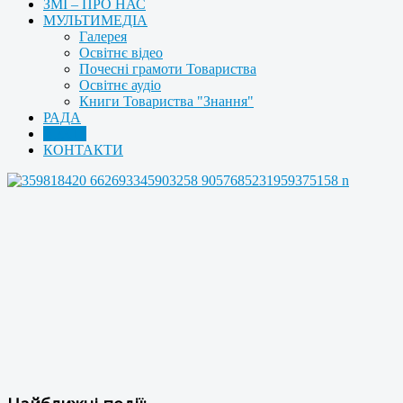
ЗМІ – ПРО НАС
МУЛЬТИМЕДІА
Галерея
Освітнє відео
Почесні грамоти Товариства
Освітнє аудіо
Книги Товариства "Знання"
РАДА
АРХІВ
КОНТАКТИ