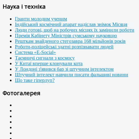
Наука і техніка
Гранти молодим ученим
Індійський космічний апарат надіслав знімок Місяця
Люди готові, щоб на робочих місцях їх замінили роботи
Премія Кабінету Міністрів сумському науковцю
Решткам знайденого стегозавра 168 мільйонів років
Роботи-поліцейські здатні розпізнавати людей
Система «E-Social»
Таємничі сигнали з космосу
У Китаї вперше клонували кота
У Лондоні з'явився бар зі штучним інтелектом
Штучний інтелект навчили писати фальшиві новини
Що таке гіперлуп?
Фотогалерея