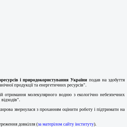
оресурсів і природокористування України
подав на здобуття
ічної продукції та енергетичних ресурсів".
ій отримання молекулярного водню з екологічно небезпечних
відходів".
аширова звернулася з проханням оцінити роботу і підтримати на
ереження довкілля (
за матерілом сайту інституту
).