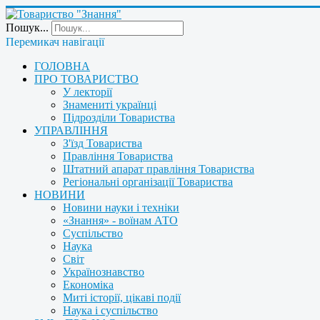
Пошук...
Перемикач навігації
ГОЛОВНА
ПРО ТОВАРИСТВО
У лекторії
Знамениті українці
Підрозділи Товариства
УПРАВЛІННЯ
З'їзд Товариства
Правління Товариства
Штатний апарат правління Товариства
Регіональні організації Товариства
НОВИНИ
Новини науки і техніки
«Знання» - воїнам АТО
Суспільство
Наука
Світ
Українознавство
Економіка
Миті історії, цікаві події
Наука і суспільство