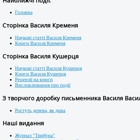
Найближчі події:
Головна
Сторінка Василя Кременя
Наукові статті Василя Кременя
Книги Василя Кременя
Сторінка Василя Кушерця
Наукові статті Василя Кушерця
Книги Василя Кушерця
Рецензії на книги
Висловлювання про події
З творчого доробку письменника Василя Васил
Ростуть дерева, як дива
Наші видання
Журнал "Трибуна"