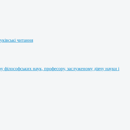
уківські читання
 філософських наук, професору, заслуженому діячу науки і