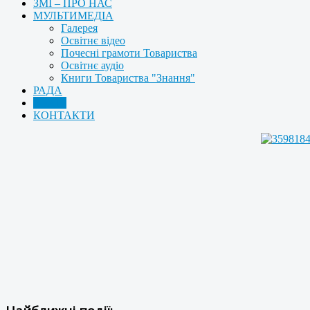
ЗМІ – ПРО НАС
МУЛЬТИМЕДІА
Галерея
Освітнє відео
Почесні грамоти Товариства
Освітнє аудіо
Книги Товариства "Знання"
РАДА
АРХІВ
КОНТАКТИ