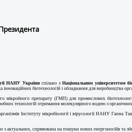
 Президента
логії НАНУ України
спільно з
Національним університетом бі
 інноваційних біотехнологій і обладнання для виробництва орган
ого мікробного препарату (ГМП) для промислових біотехнолог
кробних технологій отримання молекулярного водню з органічних 
організмів Інституту мікробіології і вірусології НАНУ Ганна Т
ю з актуальних, спрямована на пошуки нових енергоносіїїв та зб