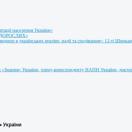
літації населення України»
 ДОРОСЛИХ»
ини в українських реаліях: надії та сподівання»: 12-ті Шинкар
 «Знання» України, члену-кореспонденту НАПН України, доктору
» України